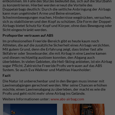
entkommen. Im Falle des Sturzes bedeutet das, sich auf die Sturzbahn
zu konzentrieren. Hierbei werden erneut die Vorteile des
Doppelairbags deutlich: Durch die seitliche Anbringung der Airbags
kann man ungehindert Arme und Beine einsetzen,
Schwimmbewegungen machen, Hindernisse wegdrücken, versuchen,
sich zu stabilisieren und den Kopf zu schützen. Die Form der Doppel-
Airbags bietet Schutz für Kopf und Körper, ohne dass Bewegung oder
Sicht eingeschränkt werden.
Profisportler vertrauen auf ABS
Im professionellen Freeride-Bereich gibt es heute kaum noch
Athleten, die auf die zusätzliche Sicherheit eines Airbags verzichten.
Mit gutem Grund, denn die Erfahrung zeigt, dass bisher fast alle
Skifahrer oder Snowboarder, die mit Airbag in eine Lawine kamen
und diesen rechtzeitig auslösen konnten, den Abgang auch
überlebten. In vielen Gebieten, die Heli-Skiing anbieten, ist ein Airbag
sogar Pflicht. Zahlreiche Freeride Profis vertrauen auf das ABS
System. So auch Eva Walkner und Matthias Haunholder:
Fazit
Die Natur ist unberechenbar und in den Bergen muss immer mit
Lawinenabgängen gerechnet werden. Wer seine Chancen erhöhen
möchte, einen Lawinenabgang zu überleben, der macht es wie die
Profis und geht nicht mehr ohne Airbag ins Gelände.
Weitere Informationen unter:
www.abs-airbag.com