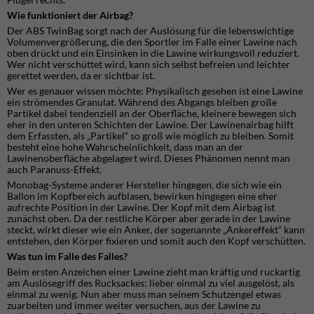
Wie funktioniert der Airbag?
Der ABS TwinBag sorgt nach der Auslösung für die lebenswichtige
Volumenvergrößerung, die den Sportler im Falle einer Lawine nach
oben drückt und ein Einsinken in die Lawine wirkungsvoll reduziert.
Wer nicht verschüttet wird, kann sich selbst befreien und leichter
gerettet werden, da er sichtbar ist.
Wer es genauer wissen möchte: Physikalisch gesehen ist eine Lawine
ein strömendes Granulat. Während des Abgangs bleiben große
Partikel dabei tendenziell an der Oberfläche, kleinere bewegen sich
eher in den unteren Schichten der Lawine. Der Lawinenairbag hilft
dem Erfassten, als „Partikel“ so groß wie möglich zu bleiben. Somit
besteht eine hohe Wahrscheinlichkeit, dass man an der
Lawinenoberfläche abgelagert wird. Dieses Phänomen nennt man
auch Paranuss-Effekt.
Monobag-Systeme anderer Hersteller hingegen, die sich wie ein
Ballon im Kopfbereich aufblasen, bewirken hingegen eine eher
aufrechte Position in der Lawine. Der Kopf mit dem Airbag ist
zunächst oben. Da der restliche Körper aber gerade in der Lawine
steckt, wirkt dieser wie ein Anker, der sogenannte „Ankereffekt“ kann
entstehen, den Körper fixieren und somit auch den Kopf verschütten.
Was tun im Falle des Falles?
Beim ersten Anzeichen einer Lawine zieht man kräftig und ruckartig
am Auslösegriff des Rucksackes: lieber einmal zu viel ausgelöst, als
einmal zu wenig. Nun aber muss man seinem Schutzengel etwas
zuarbeiten und immer weiter versuchen, aus der Lawine zu