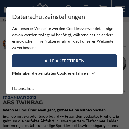
Datenschutzeinstellungen
Sollten Sie bereits ein Konto für unsere App haben, können Sie sich mit diesen Daten auch hier anmelden.
Produkte
ABS TwinBag
Auf unserer Webseite werden Cookies verwendet. Einige
davon werden zwingend benötigt, während es uns andere
ermöglichen, Ihre Nutzererfahrung auf unserer Webseite
zu verbessern.
ALLE AKZEPTIEREN
Mehr über die genutzten Cookies erfahren
Datenschutz
ABS Statistik Ueberlebensrate
17 JANUAR 2012
ABS TWINBAG
Wenn es ums Überleben geht, gibt es keine halben Sachen ...
Egal ob mit Ski oder Snowboard -– Freeriden bedeutet Freiheit. Es
geht um die perfekte Abfahrt in unverspurtem Tiefschnee. Leider
kommen jedes Jahr unzählige Sportler bei Lawinenabgängen ums