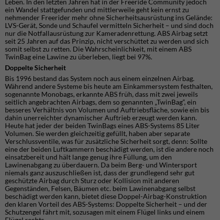
Leben. In den letzten Jahren hat in der Freeride Community jedoch
ein Wandel stattgefunden und mittlerweile geht kein ernst zu
nehmender Freerider mehr ohne Sicherheitsausrüstung ins Gelände:
LVS-Gerät, Sonde und Schaufel vermitteln Sicherheit – und sind doch
nur die Notfallausrüstung zur Kameradenrettung. ABS Airbag setzt
seit 25 Jahren auf das Prinzip, nicht verschüttet zu werden und sich
somit selbst zu retten. Die Wahrscheinlichkeit, mit einem ABS
TwinBag eine Lawine zu überleben, liegt bei 97%.
Doppelte Sicherheit
Bis 1996 bestand das System noch aus einem einzelnen Airbag.
Während andere Systeme bis heute am Einkammersystem festhalten,
sogenannte Monobags, erkannte ABS früh, dass mit zwei jeweils
seitlich angebrachten Airbags, dem so genannten „TwinBag“, ein
besseres Verhältnis von Volumen und Auftriebsfläche, sowie ein bis
dahin unerreichter dynamischer Auftrieb erzeugt werden kann.
Heute hat jeder der beiden TwinBags eines ABS-Systems 85 Liter
Volumen. Sie werden gleichzeitig gefüllt, haben aber separate
Verschlussventile, was für zusätzliche Sicherheit sorgt, denn: Sollte
eine der beiden Luftkammern beschädigt werden, ist die andere noch
einsatzbereit und hält lange genug ihre Füllung, um den
Lawinenabgang zu überdauern. Da beim Berg- und Wintersport
niemals ganz auszuschließen ist, dass der grundlegend sehr gut
geschützte Airbag durch Sturz oder Kollision mit anderen
Gegenständen, Felsen, Bäumen etc. beim Lawinenabgang selbst
beschädigt werden kann, bietet diese Doppel-Airbag-Konstruktion
den klaren Vorteil des ABS-Systems: Doppelte Sicherheit – und der
Schutzengel fährt mit, sozusagen mit einem Flügel links und einem
Flügel rechts.