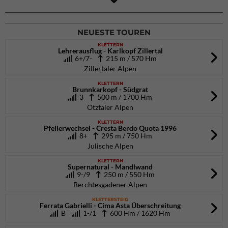
DAV Kletter- & Boulderzentrum München Süd (Thalkirchen)
26.09.2026
NEUESTE TOUREN
KLETTERN
Lehrerausflug - Karlkopf Zillertal
6+/7-
215 m / 570 Hm
Zillertaler Alpen
KLETTERN
Brunnkarkopf - Südgrat
3
500 m / 1700 Hm
Ötztaler Alpen
KLETTERN
Pfeilerwechsel - Cresta Berdo Quota 1996
8+
295 m / 750 Hm
Julische Alpen
KLETTERN
Supernatural - Mandlwand
9-/9
250 m / 550 Hm
Berchtesgadener Alpen
KLETTERSTEIG
Ferrata Gabrielli - Cima Asta Überschreitung
B
1-/1
600 Hm / 1620 Hm