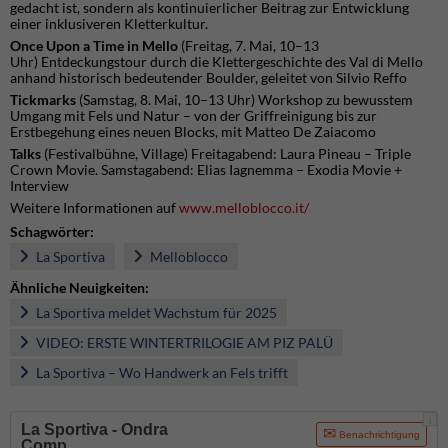
gedacht ist, sondern als kontinuierlicher Beitrag zur Entwicklung
einer inklusiveren Kletterkultur.
Once Upon a Time in Mello
(Freitag, 7. Mai, 10–13
Uhr) Entdeckungstour durch die Klettergeschichte des Val di Mello
anhand historisch bedeutender Boulder, geleitet von Silvio Reffo
Tickmarks
(Samstag, 8. Mai, 10–13 Uhr) Workshop zu bewusstem
Umgang mit Fels und Natur – von der Griffreinigung bis zur
Erstbegehung eines neuen Blocks, mit Matteo De Zaiacomo
Talks
(Festivalbühne, Village) Freitagabend: Laura Pineau – Triple
Crown Movie. Samstagabend: Elias Iagnemma – Exodia Movie +
Interview
Weitere Informationen auf
www.melloblocco.it/
Schagwörter:
La Sportiva
Melloblocco
Ähnliche Neuigkeiten:
La Sportiva meldet Wachstum für 2025
VIDEO: ERSTE WINTERTRILOGIE AM PIZ PALÜ
La Sportiva – Wo Handwerk an Fels trifft
i
La Sportiva - Ondra
Benachrichtigung
Comp