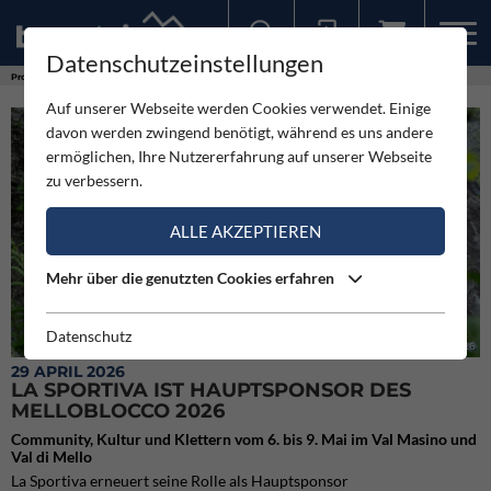
Datenschutzeinstellungen
Sollten Sie bereits ein Konto für unsere App haben, können Sie sich mit diesen Daten auch hier anmelden.
Produkte
La Sportiva ist Hauptsponsor des Melloblocco 2026
Auf unserer Webseite werden Cookies verwendet. Einige
davon werden zwingend benötigt, während es uns andere
ermöglichen, Ihre Nutzererfahrung auf unserer Webseite
zu verbessern.
ALLE AKZEPTIEREN
Mehr über die genutzten Cookies erfahren
Datenschutz
La Sportiva ist Hauptsponsor des Melloblocco 2026
29 APRIL 2026
LA SPORTIVA IST HAUPTSPONSOR DES
MELLOBLOCCO 2026
Community, Kultur und Klettern vom 6. bis 9. Mai im Val Masino und
Val di Mello
La Sportiva erneuert seine Rolle als Hauptsponsor