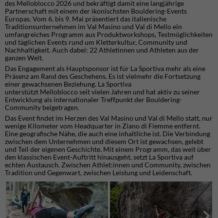
des Melloblocco 2026 und bekräftigt damit eine langjährige
Partnerschaft mit einem der ikonischsten Bouldering-Events
Europas. Vom 6. bis 9. Mai präsentiert das italienische
Traditionsunternehmen im Val Masino und Val di Mello ein
umfangreiches Programm aus Produktworkshops, Testmöglichkeiten
und täglichen Events rund um Kletterkultur, Community und
Nachhaltigkeit. Auch dabei: 22 Athletinnen und Athleten aus der
ganzen Welt.
Das Engagement als Hauptsponsor ist für La Sportiva mehr als eine
Präsenz am Rand des Geschehens. Es ist vielmehr die Fortsetzung
einer gewachsenen Beziehung. La Sportiva
unterstützt Melloblocco seit vielen Jahren und hat aktiv zu seiner
Entwicklung als internationaler Treffpunkt der Bouldering-
Community beigetragen.
Das Event findet im Herzen des Val Masino und Val di Mello statt, nur
wenige Kilometer vom Headquarter in Ziano di Fiemme entfernt.
Eine geografische Nähe, die auch eine inhaltliche ist. Die Verbindung
zwischen dem Unternehmen und diesem Ort ist gewachsen, gelebt
und Teil der eigenen Geschichte. Mit einem Programm, das weit über
den klassischen Event-Auftritt hinausgeht, setzt La Sportiva auf
echten Austausch. Zwischen Athlet:innen und Community, zwischen
Tradition und Gegenwart, zwischen Leistung und Leidenschaft.