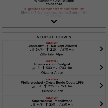
Weidendom Gesäuse Stmk
20.08.2026
11. großes Sommerfest auf dem Ith
Ithwerk- Erlebnispädagogisches Zentrum Ith
29.08.2026
4Blocs KIDS 2026
DAV Kletter- & Boulderzentrum München Süd (Thalkirchen)
26.09.2026
NEUESTE TOUREN
KLETTERN
Lehrerausflug - Karlkopf Zillertal
6+/7-
215 m / 570 Hm
Zillertaler Alpen
KLETTERN
Brunnkarkopf - Südgrat
3
500 m / 1700 Hm
Ötztaler Alpen
KLETTERN
Pfeilerwechsel - Cresta Berdo Quota 1996
8+
295 m / 750 Hm
Julische Alpen
KLETTERN
Supernatural - Mandlwand
9-/9
250 m / 550 Hm