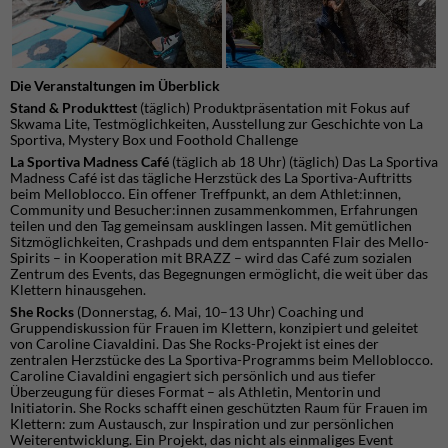
Die Veranstaltungen im Überblick
Stand & Produkttest
(täglich) Produktpräsentation mit Fokus auf
Skwama Lite, Testmöglichkeiten, Ausstellung zur Geschichte von La
Sportiva, Mystery Box und Foothold Challenge
La Sportiva Madness Café
(täglich ab 18 Uhr) (täglich) Das La Sportiva
Madness Café ist das tägliche Herzstück des La Sportiva-Auftritts
beim Melloblocco. Ein offener Treffpunkt, an dem Athlet:innen,
Community und Besucher:innen zusammenkommen, Erfahrungen
teilen und den Tag gemeinsam ausklingen lassen. Mit gemütlichen
Sitzmöglichkeiten, Crashpads und dem entspannten Flair des Mello-
Spirits – in Kooperation mit BRAZZ – wird das Café zum sozialen
Zentrum des Events, das Begegnungen ermöglicht, die weit über das
Klettern hinausgehen.
She Rocks
(Donnerstag, 6. Mai, 10–13 Uhr) Coaching und
Gruppendiskussion für Frauen im Klettern, konzipiert und geleitet
von Caroline Ciavaldini. Das She Rocks-Projekt ist eines der
zentralen Herzstücke des La Sportiva-Programms beim Melloblocco.
Caroline Ciavaldini engagiert sich persönlich und aus tiefer
Überzeugung für dieses Format – als Athletin, Mentorin und
Initiatorin. She Rocks schafft einen geschützten Raum für Frauen im
Klettern: zum Austausch, zur Inspiration und zur persönlichen
Weiterentwicklung. Ein Projekt, das nicht als einmaliges Event