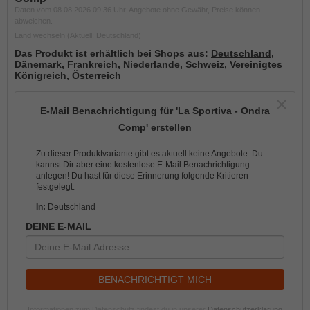
Daten vom 08.08.2026 09:36 Uhr. Angebote ohne Gewähr, Preise können
abweichen.
Land wechseln
(Aktuell: Deutschland)
Das Produkt ist erhältlich bei Shops aus:
Deutschland
,
Dänemark
,
Frankreich
,
Niederlande
,
Schweiz
,
Vereinigtes
Königreich
,
Österreich
E-Mail Benachrichtigung für 'La Sportiva - Ondra
Comp' erstellen
Zu dieser Produktvariante gibt es aktuell keine Angebote. Du
kannst Dir aber eine kostenlose E-Mail Benachrichtigung
anlegen! Du hast für diese Erinnerung folgende Kritieren
festgelegt:
In:
Deutschland
DEINE E-MAIL
BENACHRICHTIGT MICH
Informationen zum Datenschutz findest du in unserer
Datenschutzerklärung