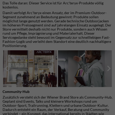
Das Tolle daran: Dieser Service ist für Arc'teryx-Produkte völlig
kostenlos.
Damit verfolgt Arc’teryx einen Ansatz, der im Premium-Outdoor-
Segment zunehmend an Bedeutung gewinnt: Produkte sollen
möglichst lange genutzt werden. Gerade technische Outdoorjacken
im höheren Preissegment sind auf jahrelangen Einsatz ausgelegt. Der
Store vermittelt deshalb nicht nur Produkte, sondern auch Wissen
rund um Pflege, Imprägnierung und Materialerhalt. Dieser
Servicegedanke steht bewusst im Gegensatz zur schnelllebigen Fast-
Fashion-Logik und verleiht dem Standort eine deutlich nachhaltigere
Positionierung.
Community-Hub
Zusätzlich versteht sich der Wiener Brand Store als Community-Hub.
Geplant sind Events, Talks und kleinere Workshops rund um
Outdoor-Sport, Trailrunning, Klettern und urbane Outdoor-Kultur.
Dadurch entsteht ein Raum, der Verkauf, Beratung und Community
verbindet – ein Konzept, das international bereits in Städten wie