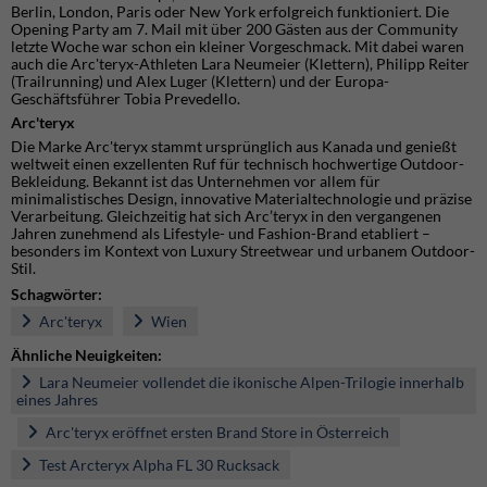
Berlin, London, Paris oder New York erfolgreich funktioniert. Die
Opening Party am 7. Mail mit über 200 Gästen aus der Community
letzte Woche war schon ein kleiner Vorgeschmack. Mit dabei waren
auch die Arc'teryx-Athleten Lara Neumeier (Klettern), Philipp Reiter
(Trailrunning) und Alex Luger (Klettern) und der Europa-
Geschäftsführer Tobia Prevedello.
Arc'teryx
Die Marke Arc'teryx stammt ursprünglich aus Kanada und genießt
weltweit einen exzellenten Ruf für technisch hochwertige Outdoor-
Bekleidung. Bekannt ist das Unternehmen vor allem für
minimalistisches Design, innovative Materialtechnologie und präzise
Verarbeitung. Gleichzeitig hat sich Arc’teryx in den vergangenen
Jahren zunehmend als Lifestyle- und Fashion-Brand etabliert –
besonders im Kontext von Luxury Streetwear und urbanem Outdoor-
Stil.
Schagwörter:
Arc'teryx
Wien
Ähnliche Neuigkeiten:
Lara Neumeier vollendet die ikonische Alpen-Trilogie innerhalb
eines Jahres
Arc'teryx eröffnet ersten Brand Store in Österreich
Test Arcteryx Alpha FL 30 Rucksack