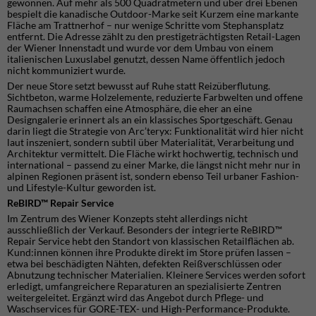
gewonnen. Auf mehr als 500 Quadratmetern und über drei Ebenen
bespielt die kanadische Outdoor-Marke seit Kurzem eine markante
Fläche am Trattnerhof – nur wenige Schritte vom Stephansplatz
entfernt. Die Adresse zählt zu den prestigeträchtigsten Retail-Lagen
der Wiener Innenstadt und wurde vor dem Umbau von einem
italienischen Luxuslabel genutzt, dessen Name öffentlich jedoch
nicht kommuniziert wurde.
Der neue Store setzt bewusst auf Ruhe statt Reizüberflutung.
Sichtbeton, warme Holzelemente, reduzierte Farbwelten und offene
Raumachsen schaffen eine Atmosphäre, die eher an eine
Designgalerie erinnert als an ein klassisches Sportgeschäft. Genau
darin liegt die Strategie von Arc’teryx: Funktionalität wird hier nicht
laut inszeniert, sondern subtil über Materialität, Verarbeitung und
Architektur vermittelt. Die Fläche wirkt hochwertig, technisch und
international – passend zu einer Marke, die längst nicht mehr nur in
alpinen Regionen präsent ist, sondern ebenso Teil urbaner Fashion-
und Lifestyle-Kultur geworden ist.
ReBIRD™ Repair Service
Im Zentrum des Wiener Konzepts steht allerdings nicht
ausschließlich der Verkauf. Besonders der integrierte ReBIRD™
Repair Service hebt den Standort von klassischen Retailflächen ab.
Kund:innen können ihre Produkte direkt im Store prüfen lassen –
etwa bei beschädigten Nähten, defekten Reißverschlüssen oder
Abnutzung technischer Materialien. Kleinere Services werden sofort
erledigt, umfangreichere Reparaturen an spezialisierte Zentren
weitergeleitet. Ergänzt wird das Angebot durch Pflege- und
Waschservices für GORE-TEX- und High-Performance-Produkte.