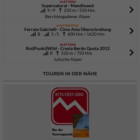
KLETTERN
Supernatural - Mandlwand
9-/9
250 m / 550 Hm
Berchtesgadener Alpen
KLETTERSTEIG
Ferrata Gabrielli - Cima Asta Überschreitung
B
1-/1
600 Hm / 1620 Hm
KLETTERN
Rot(Punkt)Wild - Cresta Berdo Quota 2012
8
310 m / 750 Hm
Julische Alpen
TOUREN IN DER NÄHE