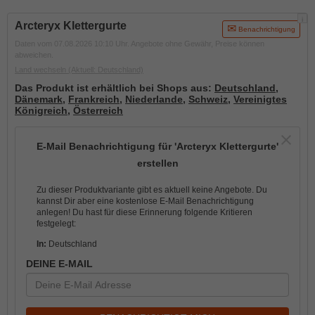
i
Arcteryx Klettergurte
Benachrichtigung
Daten vom 07.08.2026 10:10 Uhr. Angebote ohne Gewähr, Preise können
abweichen.
Land wechseln
(Aktuell: Deutschland)
Das Produkt ist erhältlich bei Shops aus:
Deutschland
,
Dänemark
,
Frankreich
,
Niederlande
,
Schweiz
,
Vereinigtes
Königreich
,
Österreich
E-Mail Benachrichtigung für 'Arcteryx Klettergurte'
erstellen
Zu dieser Produktvariante gibt es aktuell keine Angebote. Du
kannst Dir aber eine kostenlose E-Mail Benachrichtigung
anlegen! Du hast für diese Erinnerung folgende Kritieren
festgelegt:
In:
Deutschland
DEINE E-MAIL