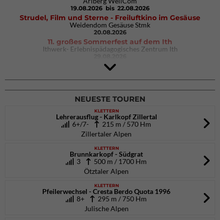
Arlberg WellCom
19.08.2026
bis 22.08.2026
Strudel, Film und Sterne - Freiluftkino im Gesäuse
Weidendom Gesäuse Stmk
20.08.2026
11. großes Sommerfest auf dem Ith
Ithwerk- Erlebnispädagogisches Zentrum Ith
29.08.2026
4Blocs KIDS 2026
DAV Kletter- & Boulderzentrum München Süd (Thalkirchen)
26.09.2026
NEUESTE TOUREN
KLETTERN
Lehrerausflug - Karlkopf Zillertal
6+/7-
215 m / 570 Hm
Zillertaler Alpen
KLETTERN
Brunnkarkopf - Südgrat
3
500 m / 1700 Hm
Ötztaler Alpen
KLETTERN
Pfeilerwechsel - Cresta Berdo Quota 1996
8+
295 m / 750 Hm
Julische Alpen