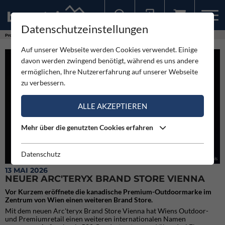
Datenschutzeinstellungen
Sollten Sie bereits ein Konto für unsere App haben, können Sie sich mit diesen Daten auch hier anmelden.
Produkte
Neuer Arc'teryx Brand Store Vienna
Auf unserer Webseite werden Cookies verwendet. Einige
davon werden zwingend benötigt, während es uns andere
ermöglichen, Ihre Nutzererfahrung auf unserer Webseite
zu verbessern.
ALLE AKZEPTIEREN
Mehr über die genutzten Cookies erfahren
Datenschutz
Arcteryx Store Opening Finals
13 MAI 2026
NEUER ARC'TERYX BRAND STORE VIENNA
Vor Kurzem eröffnete die kanadische Premium-Outdoormarke im
Zentrum von Wien einen weiteren Brand Store.
Mit dem neuen Arc'teryx Brand Store Vienna hat Wiens Outdoor-
und Premiumretail einen weiteren internationalen Namen