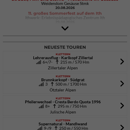
Weidendom Gesäuse Stmk
20.08.2026
11. großes Sommerfest auf dem Ith
Ithwerk- Erlebnispädagogisches Zentrum Ith
29.08.2026
4Blocs KIDS 2026
DAV Kletter- & Boulderzentrum München Süd (Thalkirchen)
26.09.2026
NEUESTE TOUREN
KLETTERN
Lehrerausflug - Karlkopf Zillertal
6+/7-
215 m / 570 Hm
Zillertaler Alpen
KLETTERN
Brunnkarkopf - Südgrat
3
500 m / 1700 Hm
Ötztaler Alpen
KLETTERN
Pfeilerwechsel - Cresta Berdo Quota 1996
8+
295 m / 750 Hm
Julische Alpen
KLETTERN
Supernatural - Mandlwand
9-/9
250 m / 550 Hm