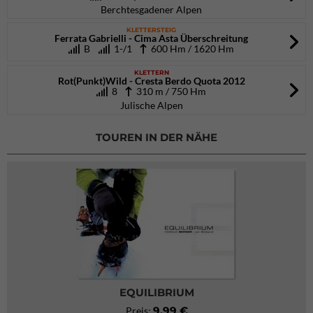
Berchtesgadener Alpen
KLETTERSTEIG
Ferrata Gabrielli - Cima Asta Überschreitung
B
1-/1
600 Hm / 1620 Hm
KLETTERN
Rot(Punkt)Wild - Cresta Berdo Quota 2012
8
310 m / 750 Hm
Julische Alpen
TOUREN IN DER NÄHE
EQUILIBRIUM
9,99 €
Preis: