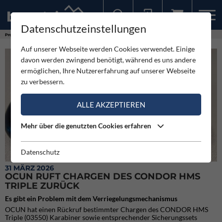
Datenschutzeinstellungen
Sollten Sie bereits ein Konto für unsere App haben, können Sie sich mit diesen Daten auch hier anmelden.
Produkte
Ocun ruft Chargen des Condor HMS Triple zurück
Auf unserer Webseite werden Cookies verwendet. Einige
davon werden zwingend benötigt, während es uns andere
ermöglichen, Ihre Nutzererfahrung auf unserer Webseite
zu verbessern.
ALLE AKZEPTIEREN
Mehr über die genutzten Cookies erfahren
Datenschutz
31 MÄRZ 2026
OCUN RUFT CHARGEN DES CONDOR HMS
TRIPLE ZURÜCK
Es gibt ein Problem mit dem Verriegelungsmechanismus
OCUN hat einen Rückruf bestimmter Chargen des CONDOR HMS
Triple (03550) Karabiner sowie entsprechender Sicherungssets