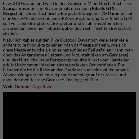
bzw. 313 Gramm und wird in den Größen S, M und L erhältlich sein.
Scarpa
präsentiert in Riva erstmals den neuen
Ribelle GTX
Bergschuh. Dieser technische Bergschuh wiegt nur 720 Gramm, hat
eine Gore-Membran und eine 3-Zonen-Schnürung. Der Ribelle GTX
soll vor allem Bergführer, Bergretter und erfahrene Alpinisten
ansprechen, die einen robusten, aber doch sehr leichten Bergschuh
suchen.
Natürlich gab es auf den Riva Outdoor Days noch viele, sehr viele
andere tolle Produkte zu sehen. Man darf gespannt sein, wie sich
diese Messe entwickelt, und es hat auf jeden Fall gefallen. Kann man
doch das Angenehme (Klettern und Mountainbiken am Gardasee)
und das Nützliche (neue Bergsportprodukte direkt vom Hersteller
erklärt bekommen) ideal an einem perfekten Ort verbinden. Für
Händler dürfte die Reise an den Gardasee auch eine willkommene
Abwechslung darstellen, ein paar Arbeitstage auf der Messe und
dann das mediterrane Gardasee-Feeling genießen.
Web:
Outdoor Days Riva