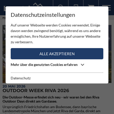
Datenschutzeinstellungen
Sollten Sie bereits ein Konto für unsere App haben, können Sie sich mit diesen Daten auch hier anmelden.
Produkte
Outdoor Week Riva 2026
Auf unserer Webseite werden Cookies verwendet. Einige
davon werden zwingend benötigt, während es uns andere
ermöglichen, Ihre Nutzererfahrung auf unserer Webseite
zu verbessern.
ALLE AKZEPTIEREN
Mehr über die genutzten Cookies erfahren
Datenschutz
Der Media Day direkt am Gardasee
20 MAI 2026
OUTDOOR WEEK RIVA 2026
Die Outdoor-Messe erfindet sich neu - wir waren bei den Riva
Outdoor Days direkt am Gardasee.
Ursprünglich Friedrichshafen am Bodensee, dann bayrische
Landesmetropole München und jetzt Riva del Garda, direkt am