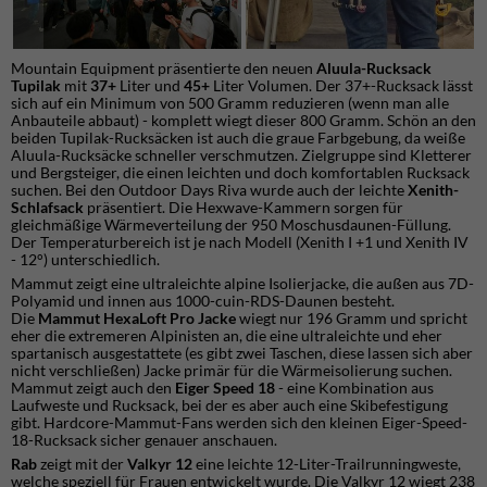
Mountain Equipment präsentierte den neuen
Aluula-Rucksack
Tupilak
mit
37+
Liter und
45+
Liter Volumen. Der 37+-Rucksack lässt
sich auf ein Minimum von 500 Gramm reduzieren (wenn man alle
Anbauteile abbaut) - komplett wiegt dieser 800 Gramm. Schön an den
beiden Tupilak-Rucksäcken ist auch die graue Farbgebung, da weiße
Aluula-Rucksäcke schneller verschmutzen. Zielgruppe sind Kletterer
und Bergsteiger, die einen leichten und doch komfortablen Rucksack
suchen. Bei den Outdoor Days Riva wurde auch der leichte
Xenith-
Schlafsack
präsentiert. Die Hexwave-Kammern sorgen für
gleichmäßige Wärmeverteilung der 950 Moschusdaunen-Füllung.
Der Temperaturbereich ist je nach Modell (Xenith I +1 und Xenith IV
- 12°) unterschiedlich.
Mammut zeigt eine ultraleichte alpine Isolierjacke, die außen aus 7D-
Polyamid und innen aus 1000-cuin-RDS-Daunen besteht.
Die
Mammut HexaLoft Pro Jacke
wiegt nur 196 Gramm und spricht
eher die extremeren Alpinisten an, die eine ultraleichte und eher
spartanisch ausgestattete (es gibt zwei Taschen, diese lassen sich aber
nicht verschließen) Jacke primär für die Wärmeisolierung suchen.
Mammut zeigt auch den
Eiger Speed ​​18
- eine Kombination aus
Laufweste und Rucksack, bei der es aber auch eine Skibefestigung
gibt. Hardcore-Mammut-Fans werden sich den kleinen Eiger-Speed-
18-Rucksack sicher genauer anschauen.
Rab
zeigt mit der
Valkyr 12
eine leichte 12-Liter-Trailrunningweste,
welche speziell für Frauen entwickelt wurde. Die Valkyr 12 wiegt 238