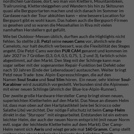
nördlichen Gardasee, dort, wo man von Klettern, Mountainbiken,
Trailrunning, Klettersteiggehen und Wandern bis hin zu Skitouren
quasi alle Bergsportarten machen und sich danach im Sommer im
Gardasee nach der Tour abkühlen kann – eine bessere Location für
Bergsport gibt es wohl kaum. Das haben auch die Bergsport-Firmen
so gesehen und so waren die Messehallen in Riva mit vielen
namhaften Herstellern gut gefüllt.
Wie bei Outdoor-Messen üblich, durften auch die Highlights nicht
fehlen. So stellte z.B.
Petzl
seine
neuen Cams
vor
,
ähnlich wie die
Camelots, nur halt deutlich verbessert, was die Flexibilität des Steges
angeht. Die Petzl-Cams werden
PUR CAM
genannt und kommen im
Jahr 2027 in 7 Größen (0,3, 0,4, 0,5, 0,75, 1, 2 und 3), farblich schön
abgestimmt, auf den Markt. Den Steg mit der Schlinge kann man
sogar selber mit der sogenannten Repair-Funktion bei Defekt oder
nach 10 Jahren (Ende der Lebensdauer) austauschen. Weiter bringt
Petzl neue Trade- bzw. Alpin-Expressschlingen, die auf den
Namen
Soul Snake
und
Soul Slim
hören. Ein neuer, sehr kleiner
Soul-
Karabiner
wird zusätzlich vorgestellt. Verbunden sind die Alpinexen
mit einer neuen Schlinge (ähnlich der Blue-Ice-Alpin-Runner).
Der zweite große Hardware-Hersteller Camp bringt einen neuen,
superleichten Kletterhelm auf den Markt. Das Neue an diesem Helm
ist, dass man oben auf den Hartplastikteil (wie bei Scirocco oder
Salathe Lite) verzichtet. Der nötige Fallschutz ist beim
Camp-Helm
direkt in das "Styropor" mit eingearbeitet. Entstanden ist ein extrem
leichter Helm, der auch der neuen Norm entspricht (mit neuer Norm
evtl. sogar der leichteste Kletterhelm auf dem Markt). Der Camp-
Helm nennt sich
Aeris
und wiegt gerade mal
160 Gramm
. Camp stellt
weiters eine etwas technische Variante des beliebten Zenith-