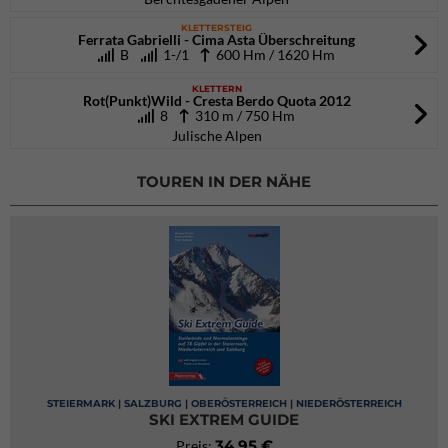
KLETTERSTEIG
Ferrata Gabrielli - Cima Asta Überschreitung
B
1-/1
600 Hm / 1620 Hm
KLETTERN
Rot(Punkt)Wild - Cresta Berdo Quota 2012
8
310 m / 750 Hm
Julische Alpen
TOUREN IN DER NÄHE
STEIERMARK | SALZBURG | OBERÖSTERREICH | NIEDERÖSTERREICH
SKI EXTREM GUIDE
34,95 €
Preis: