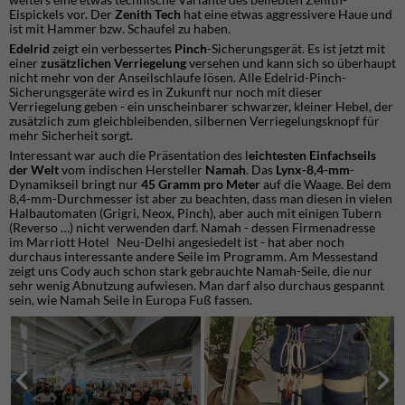
Eispickels vor. Der
Zenith Tech
hat eine etwas aggressivere Haue und
ist mit Hammer bzw. Schaufel zu haben.
Edelrid
zeigt ein verbessertes
Pinch
-Sicherungsgerät. Es ist jetzt mit
einer
zusätzlichen Verriegelung
versehen und kann sich so überhaupt
nicht mehr von der Anseilschlaufe lösen. Alle Edelrid-Pinch-
Sicherungsgeräte wird es in Zukunft nur noch mit dieser
Verriegelung geben - ein unscheinbarer schwarzer, kleiner Hebel, der
zusätzlich zum gleichbleibenden, silbernen Verriegelungsknopf für
mehr Sicherheit sorgt.
Interessant war auch die Präsentation des l
eichtesten Einfachseils
der Welt
vom indischen Hersteller
Namah
. Das
Lynx-8,4-mm
-
Dynamikseil bringt nur
45 Gramm pro Meter
auf die Waage. Bei dem
8,4-mm-Durchmesser ist aber zu beachten, dass man diesen in vielen
Halbautomaten (Grigri, Neox, Pinch), aber auch mit einigen Tubern
(Reverso …) nicht verwenden darf. Namah - dessen Firmenadresse
im Marriott Hotel Neu-Delhi angesiedelt ist - hat aber noch
durchaus interessante andere Seile im Programm. Am Messestand
zeigt uns Cody auch schon stark gebrauchte Namah-Seile, die nur
sehr wenig Abnutzung aufwiesen. Man darf also durchaus gespannt
sein, wie Namah Seile in Europa Fuß fassen.