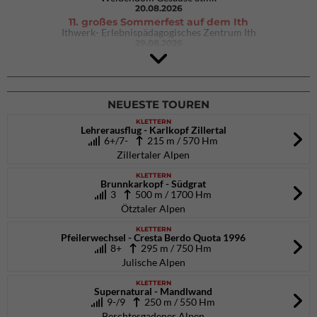
20.08.2026
11. großes Sommerfest auf dem Ith
Ithwerk- Erlebnispädagogisches Zentrum Ith
29.08.2026
4Blocs KIDS 2026
DAV Kletter- & Boulderzentrum München Süd (Thalkirchen)
26.09.2026
NEUESTE TOUREN
KLETTERN
Lehrerausflug - Karlkopf Zillertal
6+/7-
215 m / 570 Hm
Zillertaler Alpen
KLETTERN
Brunnkarkopf - Südgrat
3
500 m / 1700 Hm
Ötztaler Alpen
KLETTERN
Pfeilerwechsel - Cresta Berdo Quota 1996
8+
295 m / 750 Hm
Julische Alpen
KLETTERN
Supernatural - Mandlwand
9-/9
250 m / 550 Hm
Berchtesgadener Alpen