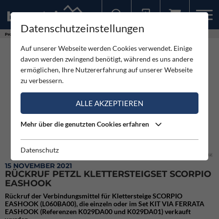
Datenschutzeinstellungen
Sollten Sie bereits ein Konto für unsere App haben, können Sie sich mit diesen Daten auch hier anmelden.
Produkte
Rückruf Petzl Klettersteigset SCORPIO EASHOOK
Auf unserer Webseite werden Cookies verwendet. Einige
davon werden zwingend benötigt, während es uns andere
ermöglichen, Ihre Nutzererfahrung auf unserer Webseite
zu verbessern.
ALLE AKZEPTIEREN
Mehr über die genutzten Cookies erfahren
Datenschutz
Rückruf Petzl Klettersteigset SCORPIO EASHOOK
15 NOVEMBER 2021
RÜCKRUF PETZL KLETTERSTEIGSET SCORPIO
EASHOOK
Rückruf der Verbindungsmittel für Klettersteige SCORPIO
EASHOOK (L060BA00), die einzeln oder im Set KIT VIA FERRATA
EASHOOK (Referenzen K029DA00 und K029DA01) verkauft