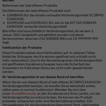
wurden.
Referenzen der betroffenen Produkte
Die Referenzen der betroffenen Produkte sind :
L060BA00 (für das einzeln verkaufte Verbindungsmittel SCORPIO
EASHOOK)
K029DA00 und K029DA01 (für das im Set KIT VIA FERRATA
EASHOOK verkaufte Verbindungsmittel)
Betroffen sind ausschließlich Verbindungsmittel, die ab dem 1.
Januar 2021 hergestellt und geliefert wurden und deren
Seriennummer zwischen 21A 0000000 000 und 21I 9999999 999
liegt.
Fehlfunktion der Produkte
Diese Produkte weisen eine Fehlfunktion auf: In seltenen Fällen
bleibt der Schnapper des Karabiners geöffnet und schließt nicht
mehr automatisch. Durch die Verwendung eines Verbindungsmittels
mit geöffnetem Karabinerschnapper kann die Sicherheit des
Anwenders im Falle eines Absturzes nicht mehr gewährleistet
werden.
Ihr Verbindungsmittel ist von diesem Rückruf betroffen
Wenn Sie ein von diesem Rückruf betroffenes SCORPIO EASHOOK-
Verbindungsmittel besitzen, verwenden Sie es keinesfalls weiter,
selbst wenn es normal funktioniert. Wenden Sie sich über
unser
Kontaktformular
an den Kundenservice Ihres Landes, um das
Verbindungsmittel zurückzuschicken. Sie können das Produkt
entweder umtauschen oder eine Rückerstattung erhalten. Die
Versandkosten für die Rücksendung übernimmt Petzl. Gleichzeitig