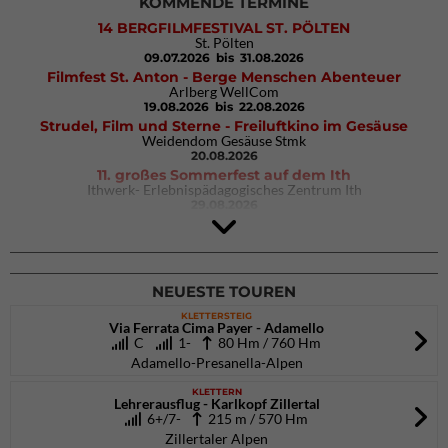
KOMMENDE TERMINE
14 BERGFILMFESTIVAL ST. PÖLTEN
St. Pölten
09.07.2026
bis 31.08.2026
Filmfest St. Anton - Berge Menschen Abenteuer
Arlberg WellCom
19.08.2026
bis 22.08.2026
Strudel, Film und Sterne - Freiluftkino im Gesäuse
Weidendom Gesäuse Stmk
20.08.2026
11. großes Sommerfest auf dem Ith
Ithwerk- Erlebnispädagogisches Zentrum Ith
29.08.2026
4Blocs KIDS 2026
DAV Kletter- & Boulderzentrum München Süd (Thalkirchen)
26.09.2026
NEUESTE TOUREN
KLETTERSTEIG
Via Ferrata Cima Payer - Adamello
C
1-
80 Hm / 760 Hm
Adamello-Presanella-Alpen
KLETTERN
Lehrerausflug - Karlkopf Zillertal
6+/7-
215 m / 570 Hm
Zillertaler Alpen