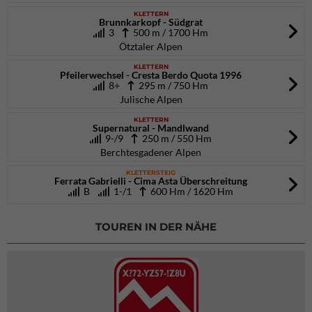
KLETTERN
Brunnkarkopf - Südgrat
3
500 m / 1700 Hm
Ötztaler Alpen
KLETTERN
Pfeilerwechsel - Cresta Berdo Quota 1996
8+
295 m / 750 Hm
Julische Alpen
KLETTERN
Supernatural - Mandlwand
9-/9
250 m / 550 Hm
Berchtesgadener Alpen
KLETTERSTEIG
Ferrata Gabrielli - Cima Asta Überschreitung
B
1-/1
600 Hm / 1620 Hm
TOUREN IN DER NÄHE