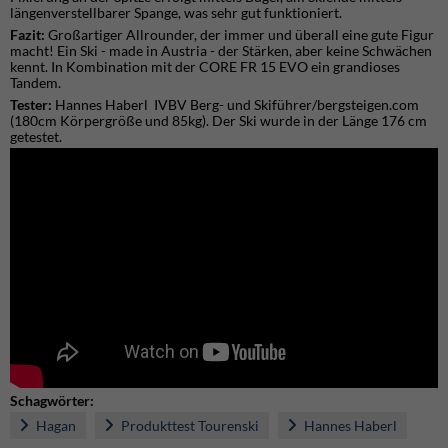
längenverstellbarer Spange, was sehr gut funktioniert.
Fazit:
Großartiger Allrounder, der immer und überall eine gute Figur
macht! Ein Ski - made in Austria - der Stärken, aber keine Schwächen
kennt. In Kombination mit der CORE FR 15 EVO ein grandioses
Tandem.
T
ester:
Hannes Haberl IVBV Berg- und Skiführer/bergsteigen.com
(180cm Körpergröße und 85kg). Der Ski wurde in der Länge 176 cm
getestet.
Schagwörter:
Hagan
Produkttest Tourenski
Hannes Haberl