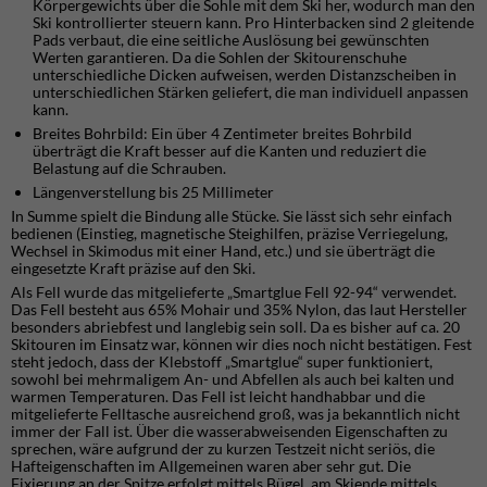
Körpergewichts über die Sohle mit dem Ski her, wodurch man den
Ski kontrollierter steuern kann. Pro Hinterbacken sind 2 gleitende
Pads verbaut, die eine seitliche Auslösung bei gewünschten
Werten garantieren. Da die Sohlen der Skitourenschuhe
unterschiedliche Dicken aufweisen, werden Distanzscheiben in
unterschiedlichen Stärken geliefert, die man individuell anpassen
kann.
Breites Bohrbild: Ein über 4 Zentimeter breites Bohrbild
überträgt die Kraft besser auf die Kanten und reduziert die
Belastung auf die Schrauben.
Längenverstellung bis 25 Millimeter
In Summe spielt die Bindung alle Stücke. Sie lässt sich sehr einfach
bedienen (Einstieg, magnetische Steighilfen, präzise Verriegelung,
Wechsel in Skimodus mit einer Hand, etc.) und sie überträgt die
eingesetzte Kraft präzise auf den Ski.
Als Fell wurde das mitgelieferte „Smartglue Fell 92-94“ verwendet.
Das Fell besteht aus 65% Mohair und 35% Nylon, das laut Hersteller
besonders abriebfest und langlebig sein soll. Da es bisher auf ca. 20
Skitouren im Einsatz war, können wir dies noch nicht bestätigen. Fest
steht jedoch, dass der Klebstoff „Smartglue“ super funktioniert,
sowohl bei mehrmaligem An- und Abfellen als auch bei kalten und
warmen Temperaturen. Das Fell ist leicht handhabbar und die
mitgelieferte Felltasche ausreichend groß, was ja bekanntlich nicht
immer der Fall ist. Über die wasserabweisenden Eigenschaften zu
sprechen, wäre aufgrund der zu kurzen Testzeit nicht seriös, die
Hafteigenschaften im Allgemeinen waren aber sehr gut. Die
Fixierung an der Spitze erfolgt mittels Bügel, am Skiende mittels