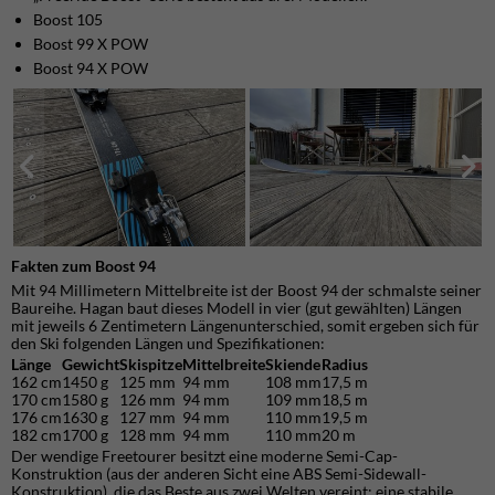
Boost 105
Boost 99 X POW
Boost 94 X POW
Fakten zum Boost 94
Mit 94 Millimetern Mittelbreite ist der Boost 94 der schmalste seiner
Baureihe. Hagan baut dieses Modell in vier (gut gewählten) Längen
mit jeweils 6 Zentimetern Längenunterschied, somit ergeben sich für
den Ski folgenden Längen und Spezifikationen:
Länge
Gewicht
Skispitze
Mittelbreite
Skiende
Radius
162 cm
1450 g
125 mm
94 mm
108 mm
17,5 m
170 cm
1580 g
126 mm
94 mm
109 mm
18,5 m
176 cm
1630 g
127 mm
94 mm
110 mm
19,5 m
182 cm
1700 g
128 mm
94 mm
110 mm
20 m
Der wendige Freetourer besitzt eine moderne Semi-Cap-
Konstruktion (aus der anderen Sicht eine ABS Semi-Sidewall-
Konstruktion), die das Beste aus zwei Welten vereint: eine stabile