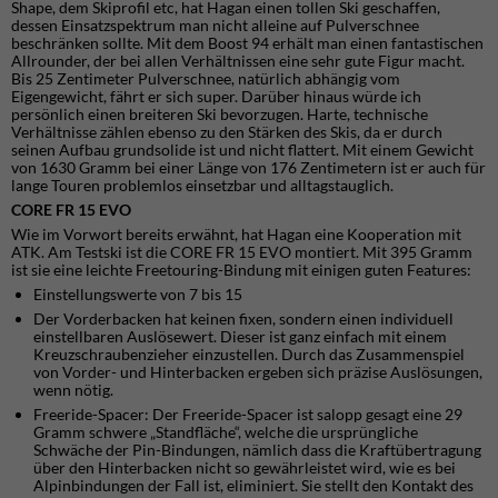
Shape, dem Skiprofil etc, hat Hagan einen tollen Ski geschaffen,
dessen Einsatzspektrum man nicht alleine auf Pulverschnee
beschränken sollte. Mit dem Boost 94 erhält man einen fantastischen
Allrounder, der bei allen Verhältnissen eine sehr gute Figur macht.
Bis 25 Zentimeter Pulverschnee, natürlich abhängig vom
Eigengewicht, fährt er sich super. Darüber hinaus würde ich
persönlich einen breiteren Ski bevorzugen. Harte, technische
Verhältnisse zählen ebenso zu den Stärken des Skis, da er durch
seinen Aufbau grundsolide ist und nicht flattert. Mit einem Gewicht
von 1630 Gramm bei einer Länge von 176 Zentimetern ist er auch für
lange Touren problemlos einsetzbar und alltagstauglich.
CORE FR 15 EVO
Wie im Vorwort bereits erwähnt, hat Hagan eine Kooperation mit
ATK. Am Testski ist die CORE FR 15 EVO montiert. Mit 395 Gramm
ist sie eine leichte Freetouring-Bindung mit einigen guten Features:
Einstellungswerte von 7 bis 15
Der Vorderbacken hat keinen fixen, sondern einen individuell
einstellbaren Auslösewert. Dieser ist ganz einfach mit einem
Kreuzschraubenzieher einzustellen. Durch das Zusammenspiel
von Vorder- und Hinterbacken ergeben sich präzise Auslösungen,
wenn nötig.
Freeride-Spacer: Der Freeride-Spacer ist salopp gesagt eine 29
Gramm schwere „Standfläche“, welche die ursprüngliche
Schwäche der Pin-Bindungen, nämlich dass die Kraftübertragung
über den Hinterbacken nicht so gewährleistet wird, wie es bei
Alpinbindungen der Fall ist, eliminiert. Sie stellt den Kontakt des