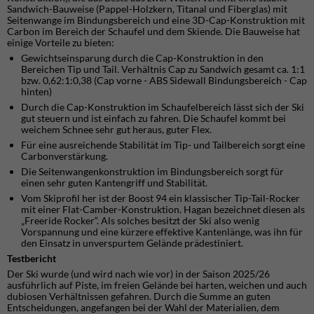
Sandwich-Bauweise (Pappel-Holzkern, Titanal und Fiberglas) mit
Seitenwange im Bindungsbereich und eine 3D-Cap-Konstruktion mit
Carbon im Bereich der Schaufel und dem Skiende. Die Bauweise hat
einige Vorteile zu bieten:
Gewichtseinsparung durch die Cap-Konstruktion in den
Bereichen Tip und Tail. Verhältnis Cap zu Sandwich gesamt ca. 1:1
bzw. 0,62:1:0,38 (Cap vorne - ABS Sidewall Bindungsbereich - Cap
hinten)
Durch die Cap-Konstruktion im Schaufelbereich lässt sich der Ski
gut steuern und ist einfach zu fahren. Die Schaufel kommt bei
weichem Schnee sehr gut heraus, guter Flex.
Für eine ausreichende Stabilität im Tip- und Tailbereich sorgt eine
Carbonverstärkung.
Die Seitenwangenkonstruktion im Bindungsbereich sorgt für
einen sehr guten Kantengriff und Stabilität.
Vom Skiprofil her ist der Boost 94 ein klassischer Tip-Tail-Rocker
mit einer Flat-Camber-Konstruktion. Hagan bezeichnet diesen als
„Freeride Rocker“. Als solches besitzt der Ski also wenig
Vorspannung und eine kürzere effektive Kantenlänge, was ihn für
den Einsatz in unverspurtem Gelände prädestiniert.
Testbericht
Der Ski wurde (und wird nach wie vor) in der Saison 2025/26
ausführlich auf Piste, im freien Gelände bei harten, weichen und auch
dubiosen Verhältnissen gefahren. Durch die Summe an guten
Entscheidungen, angefangen bei der Wahl der Materialien, dem