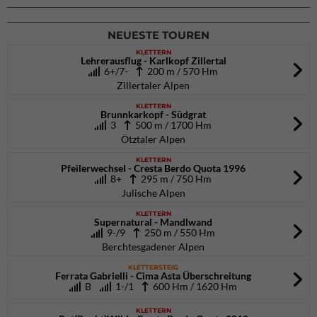
02.10.2026
bis 04.10.2026
NEUESTE TOUREN
KLETTERN
Lehrerausflug - Karlkopf Zillertal
6+/7-
200 m / 570 Hm
Zillertaler Alpen
KLETTERN
Brunnkarkopf - Südgrat
3
500 m / 1700 Hm
Ötztaler Alpen
KLETTERN
Pfeilerwechsel - Cresta Berdo Quota 1996
8+
295 m / 750 Hm
Julische Alpen
KLETTERN
Supernatural - Mandlwand
9-/9
250 m / 550 Hm
Berchtesgadener Alpen
KLETTERSTEIG
Ferrata Gabrielli - Cima Asta Überschreitung
B
1-/1
600 Hm / 1620 Hm
KLETTERN