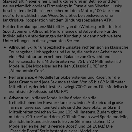
Skigeschäft. Neben einer Umstrukturierung im Betrieb und dem
neuen (ziemlich coolen) Firmenlogo in Form eines Siberian Husky
beschreiten die Oberösterreicher mit dem Motto „100 Jahre und
neu“ offensichtlich neue Wege. So gibt es beispielsweise eine
langfristige Kooperation mit dem Bindungsspezialisten ATK.
Bei der Kernkompetenz Ski teilt Hagan die Wintersportler in drei
Sporttypen ein: Allround, Performance und Adventure. Für die
individuellen Anforderungen der Kunden gibt dann noch weitere
Unterteilungen in die sogenannten Serien:
Allround:
Ski für unspezifische Einsätze, richten sich an klassische
Tourengeher, Hobbygeher und Leute, die nach der Arbeit noch
eine Pistentour unternehmen. Balance von Gewicht und
Fahreigenschaften, Mittelbreiten von 75 bis 92 Millimetern, 8
Modelle. Die Modellserien heißen „Classic PURE“ und
„Allmountain Core“.
Performance:
4 Modelle für Skibergsteiger und Racer, für die
jedes Gramm und jede Sekunde zählen. Von 65 bis 89 Millimeter
Mittelbreite, der leichteste Ski wiegt 700 Gramm. Die Modellserie
nennt sich „Professional ULTRA“.
Adventure:
In dieser Modellreihe finden sich die
freiheitsliebenden Powder-Junkies wieder. Auftrieb und große
Turns in unverspurtem Gelände sind der Spielplatz für Ski mit
Mittelbreiten zwischen 94 und 105 Millimetern. Zudem gibt es
mit dem „Offtrace“ und dem „Offlimits“ noch zwei Spezialmodelle,
die nicht im Standardrepertoire von Skifirmen stehen. Die
Modellserien heißen „Freeride Boost“ und „SPECIAL“. Die
„Freeride Boost“ Serie besteht aus drei Modellen: