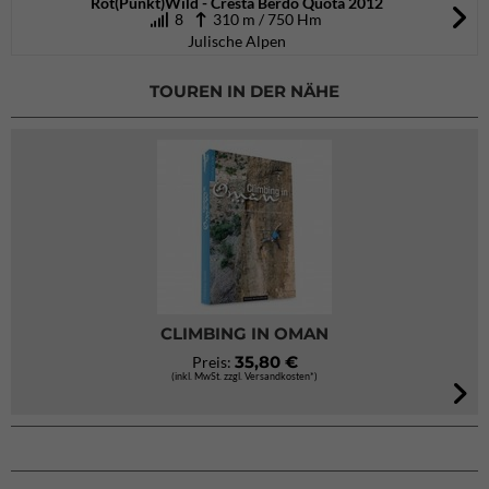
Rot(Punkt)Wild - Cresta Berdo Quota 2012
8
310 m / 750 Hm
Julische Alpen
TOUREN IN DER NÄHE
CLIMBING IN OMAN
35,80 €
Preis:
(inkl. MwSt. zzgl. Versandkosten*)