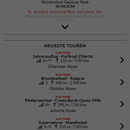
Weidendom Gesäuse Stmk
20.08.2026
11. großes Sommerfest auf dem Ith
Ithwerk- Erlebnispädagogisches Zentrum Ith
29.08.2026
4Blocs KIDS 2026
DAV Kletter- & Boulderzentrum München Süd (Thalkirchen)
26.09.2026
NEUESTE TOUREN
KLETTERN
Lehrerausflug - Karlkopf Zillertal
6+/7-
215 m / 570 Hm
Zillertaler Alpen
KLETTERN
Brunnkarkopf - Südgrat
3
500 m / 1700 Hm
Ötztaler Alpen
KLETTERN
Pfeilerwechsel - Cresta Berdo Quota 1996
8+
295 m / 750 Hm
Julische Alpen
KLETTERN
Supernatural - Mandlwand
9-/9
250 m / 550 Hm