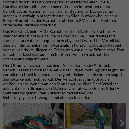
Schraubverschluss ist wohl der bekannteste von allen. Viele
Hardware Hersteller versuchen mit neuen Innovationen den
Verschluss an Karabinern sicherer und schneller bedienbar zu
machen. Austrialpin bringt den neuen Slide-Autolock bei seinem
Rondo-Karabiner, den Karabiner gibt es in 2 Varianten – mit und
ohne Selfie-Verdrehsicherung.
Das Herzstück beim HMS Karabiner ist ein Schiebeverschluss –
welcher aber nicht wie z.B. beim Edelrid Pure Slider freiliegend,
sondern durch die Schnapperform abgedeckt wird. Der Vorteil ist,
dass sich der Schieber beim Austrialpin Rondo nicht durch das Seil
oder durch das Aufliegen an Felskanten von alleine öffnen kann. Der
Verschluss lässt sich auch nicht öffnen, wenn Druck auf den
Schnapper ausgeübt wird.
Der Öffnungsmechanismus beim Austrialpin Slide-Autolock
Verschluss lässt sich nach einer kurzen Eingewöhnungsphase gut und
vor allem schnell bedienen – einzig mit dicken Handschuhen klappt
das naturgemäß nicht so gut. Der Verschluss schnappt auch
verlässlich ein, wenn man den Schnapper los lässt. Der Karabiner
geht gut durch die gängigen Sicherungsgeräte wie z.B. das Grigri –
Herstellervorgaben (den Karabiner betreffend) der
Sicherungsgeräte-Erzeuger sind aber zu beachten.