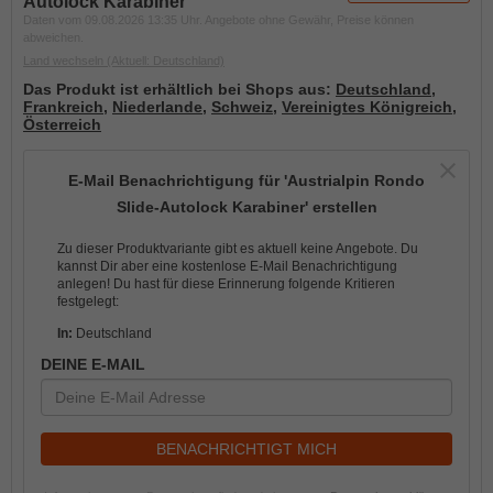
Autolock Karabiner
Daten vom 09.08.2026 13:35 Uhr. Angebote ohne Gewähr, Preise können
abweichen.
Land wechseln
(Aktuell: Deutschland)
Das Produkt ist erhältlich bei Shops aus:
Deutschland
,
Frankreich
,
Niederlande
,
Schweiz
,
Vereinigtes Königreich
,
Österreich
E-Mail Benachrichtigung für 'Austrialpin Rondo
Slide-Autolock Karabiner' erstellen
Zu dieser Produktvariante gibt es aktuell keine Angebote. Du
kannst Dir aber eine kostenlose E-Mail Benachrichtigung
anlegen! Du hast für diese Erinnerung folgende Kritieren
festgelegt:
In:
Deutschland
DEINE E-MAIL
BENACHRICHTIGT MICH