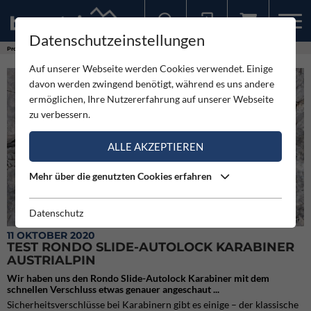
Datenschutzeinstellungen
Sollten Sie bereits ein Konto für unsere App haben, können Sie sich mit diesen Daten auch hier anmelden.
Produkte
Test Rondo Slide-Autolock Karabiner Austrialpin
Auf unserer Webseite werden Cookies verwendet. Einige
davon werden zwingend benötigt, während es uns andere
ermöglichen, Ihre Nutzererfahrung auf unserer Webseite
zu verbessern.
ALLE AKZEPTIEREN
Mehr über die genutzten Cookies erfahren
Datenschutz
Beim alpinen Klettern mit dem HMS RONDO Slide-Autolock Karabiner.
11 OKTOBER 2020
TEST RONDO SLIDE-AUTOLOCK KARABINER
AUSTRIALPIN
Wir haben uns den Rondo Slide-Autolock Karabiner mit dem
schnellen Verschluss etwas genauer angeschaut ...
Sicherheitsverschlüsse bei Karabinern gibt es einige – der klassische