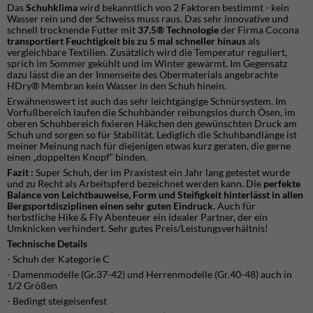
Das
Schuhklima
wird bekanntlich von 2 Faktoren bestimmt - kein
Wasser rein und der Schweiss muss raus. Das sehr innovative und
schnell trocknende Futter mit
37.5® Technologie
der Firma Cocona
transportiert Feuchtigkeit bis zu 5 mal schneller hinaus
als
vergleichbare Textilien. Zusätzlich wird die Temperatur reguliert,
sprich im Sommer gekühlt und im Winter gewärmt. Im Gegensatz
dazu lässt die an der Innenseite des Obermaterials angebrachte
HDry® Membran kein Wasser in den Schuh hinein.
Erwähnenswert ist auch das sehr leichtgängige Schnürsystem. Im
Vorfußbereich laufen die Schuhbänder reibungslos durch Ösen, im
oberen Schuhbereich fixieren Häkchen den gewünschten Druck am
Schuh und sorgen so für Stabilität. Lediglich die Schuhbandlänge ist
meiner Meinung nach für diejenigen etwas kurz geraten, die gerne
einen „doppelten Knopf“ binden.
Fazit :
Super Schuh, der im Praxistest ein Jahr lang getestet wurde
und zu Recht als Arbeitspferd bezeichnet werden kann. Die
perfekte
Balance von Leichtbauweise, Form und Steifigkeit hinterlässt in allen
Bergsportdisziplinen einen sehr guten Eindruck.
Auch für
herbstliche Hike & Fly Abenteuer ein idealer Partner, der ein
Umknicken verhindert. Sehr gutes Preis/Leistungsverhältnis!
Technische Details
- Schuh der Kategorie C
- Damenmodelle (Gr.37-42) und Herrenmodelle (Gr.40-48) auch in
1/2 Größen
- Bedingt steigeisenfest