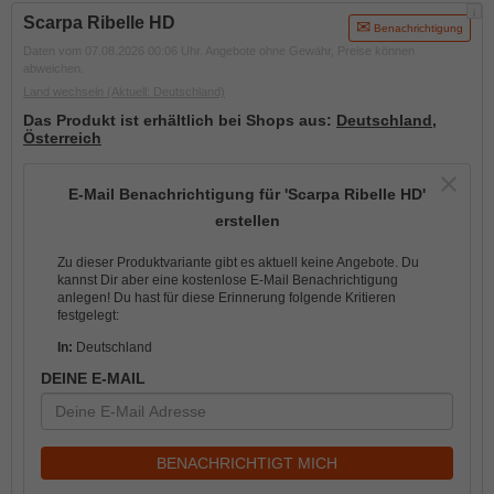
i
Scarpa Ribelle HD
Benachrichtigung
Daten vom 07.08.2026 00:06 Uhr. Angebote ohne Gewähr, Preise können
abweichen.
Land wechseln
(Aktuell: Deutschland)
Das Produkt ist erhältlich bei Shops aus:
Deutschland
,
Österreich
E-Mail Benachrichtigung für 'Scarpa Ribelle HD'
erstellen
Zu dieser Produktvariante gibt es aktuell keine Angebote. Du
kannst Dir aber eine kostenlose E-Mail Benachrichtigung
anlegen! Du hast für diese Erinnerung folgende Kritieren
festgelegt:
In:
Deutschland
DEINE E-MAIL
BENACHRICHTIGT MICH