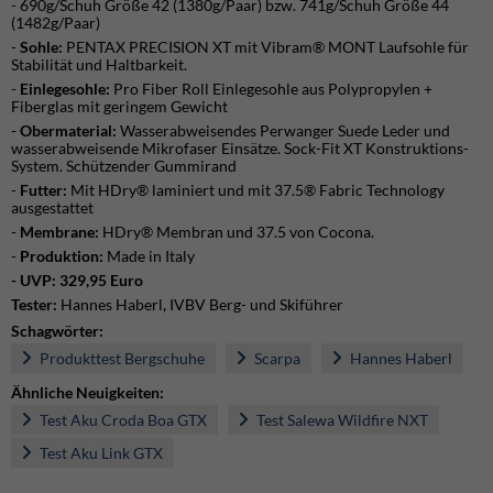
- 690g/Schuh Größe 42 (1380g/Paar) bzw. 741g/Schuh Größe 44
(1482g/Paar)
-
Sohle:
PENTAX PRECISION XT mit Vibram® MONT Laufsohle für
Stabilität und Haltbarkeit.
-
Einlegesohle:
Pro Fiber Roll Einlegesohle aus Polypropylen +
Fiberglas mit geringem Gewicht
-
Obermaterial:
Wasserabweisendes Perwanger Suede Leder und
wasserabweisende Mikrofaser Einsätze. Sock-Fit XT Konstruktions-
System. Schützender Gummirand
-
Futter:
Mit HDry® laminiert und mit 37.5® Fabric Technology
ausgestattet
-
Membrane:
HDry® Membran und 37.5 von Cocona.
-
Produktion:
Made in Italy
- UVP: 329,95 Euro
Tester:
Hannes Haberl, IVBV Berg- und Skiführer
Schagwörter:
Produkttest Bergschuhe
Scarpa
Hannes Haberl
Ähnliche Neuigkeiten:
Test Aku Croda Boa GTX
Test Salewa Wildfire NXT
Test Aku Link GTX