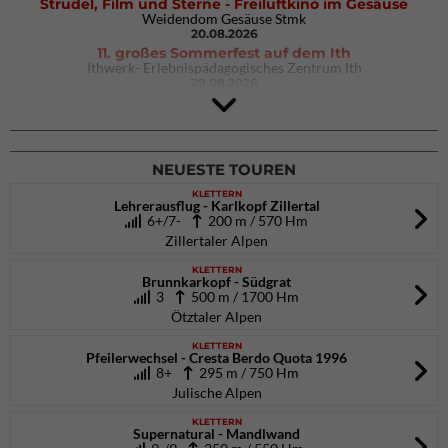
Strudel, Film und Sterne - Freiluftkino im Gesäuse
Weidendom Gesäuse Stmk
20.08.2026
11. großes Sommerfest auf dem Ith
Ithwerk- Erlebnispädagogisches Zentrum Ith
29.08.2026
Rock Master Arco
Arco (IT)
02.10.2026
bis 04.10.2026
NEUESTE TOUREN
KLETTERN
Lehrerausflug - Karlkopf Zillertal
6+/7-
200 m / 570 Hm
Zillertaler Alpen
KLETTERN
Brunnkarkopf - Südgrat
3
500 m / 1700 Hm
Ötztaler Alpen
KLETTERN
Pfeilerwechsel - Cresta Berdo Quota 1996
8+
295 m / 750 Hm
Julische Alpen
KLETTERN
Supernatural - Mandlwand