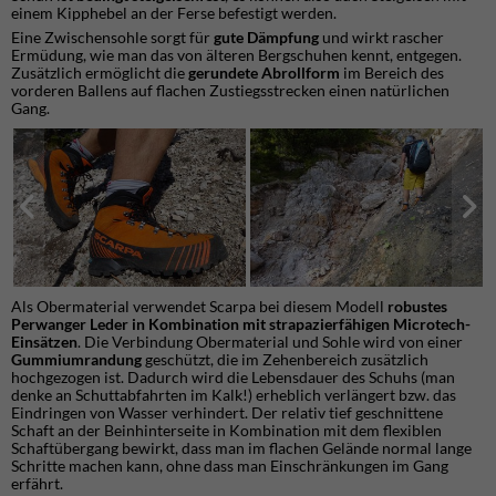
einem Kipphebel an der Ferse befestigt werden.
Eine Zwischensohle sorgt für
gute Dämpfung
und wirkt rascher
Ermüdung, wie man das von älteren Bergschuhen kennt, entgegen.
Zusätzlich ermöglicht die
gerundete Abrollform
im Bereich des
vorderen Ballens auf flachen Zustiegsstrecken einen natürlichen
Gang.
Als Obermaterial verwendet Scarpa bei diesem Modell
robustes
Perwanger Leder in Kombination mit strapazierfähigen Microtech-
Einsätzen
. Die Verbindung Obermaterial und Sohle wird von einer
Gummiumrandung
geschützt, die im Zehenbereich zusätzlich
hochgezogen ist. Dadurch wird die Lebensdauer des Schuhs (man
denke an Schuttabfahrten im Kalk!) erheblich verlängert bzw. das
Eindringen von Wasser verhindert. Der relativ tief geschnittene
Schaft an der Beinhinterseite in Kombination mit dem flexiblen
Schaftübergang bewirkt, dass man im flachen Gelände normal lange
Schritte machen kann, ohne dass man Einschränkungen im Gang
erfährt.