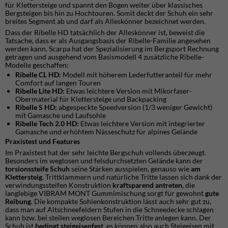
für Klettersteige und spannt den Bogen weiter über klassisches
Bergsteigen bis hin zu Hochtouren. Somit deckt der Schuh ein sehr
breites Segment ab und darf als Alleskönner bezeichnet werden.
Dass der Ribelle HD tatsächlich der Alleskönner ist, beweist die
Tatsache, dass er als Ausgangsbasis der Ribelle-Familie angesehen
werden kann. Scarpa hat der Spezialisierung im Bergsport Rechnung
getragen und ausgehend vom Basismodell 4 zusätzliche Ribelle-
Modelle geschaffen:
Ribelle CL HD:
Modell mit höherem Lederfutteranteil für mehr
Comfort auf langen Touren
Ribelle Lite HD:
Etwas leichtere Version mit Mikorfaser-
Obermaterial für Klettersteige und Backpacking
Ribelle S HD:
abgespeckte Speedversion (1/3 weniger Gewicht)
mit Gamasche und Laufsohle
Ribelle Tech 2.0 HD:
Etwas leichtere Version mit integrierter
Gamasche und erhöhtem Nässeschutz für alpines Gelände
Praxistest und Features
Im Praxistest hat der sehr leichte Bergschuh vollends überzeugt.
Besonders im weglosen und felsdurchsetzten Gelände kann der
torsionssteife Schuh
seine Stärken ausspielen, genauso wie
am
Klettersteig
. Trittklammern und natürliche Tritte lassen sich dank der
verwindungssteifen Konstruktion
kraftsparend antreten
, die
langlebige VIBRAM MONT Gummimischung sorgt für gewohnt
gute
Reibung
. Die kompakte Sohlenkonstruktion lässt auch sehr gut zu,
dass man auf Altschneefeldern Stufen in die Schneedecke schlagen
kann bzw. bei steilen weglosen Bereichen Tritte anlegen kann. Der
Schuh ist
bedingt steigeisenfest
, es können also auch Steigeisen mit