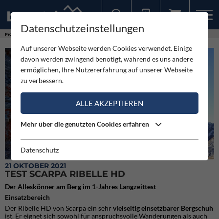
Datenschutzeinstellungen
Sollten Sie bereits ein Konto für unsere App haben, können Sie sich mit diesen Daten auch hier anmelden.
Produkte
Test Scarpa Ribelle HD
Auf unserer Webseite werden Cookies verwendet. Einige
davon werden zwingend benötigt, während es uns andere
ermöglichen, Ihre Nutzererfahrung auf unserer Webseite
zu verbessern.
ALLE AKZEPTIEREN
Mehr über die genutzten Cookies erfahren
Datenschutz
Am Klettersteig: wenig Kraftaufwand durch Stetigkeit und sicheres Gefühl
21 OKTOBER 2021
TEST SCARPA RIBELLE HD
Der Alleskönner am Berg im 1-Jahres Langzeittest
Einsatzbereich
Der Ribelle HD von Scarpa ein sehr
vielseitig einsetzbarer Bergschuh
ist. Er eignet sich sowohl für anspruchsvolle Wanderungen als auch