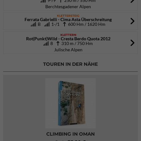
9-/9
250 m / 550 Hm
Berchtesgadener Alpen
KLETTERSTEIG
Ferrata Gabrielli - Cima Asta Überschreitung
B
1-/1
600 Hm / 1620 Hm
KLETTERN
Rot(Punkt)Wild - Cresta Berdo Quota 2012
8
310 m / 750 Hm
Julische Alpen
TOUREN IN DER NÄHE
CLIMBING IN OMAN