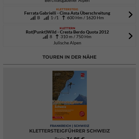
Berchtesgadener Alpen
KLETTERSTEIG
Ferrata Gabrielli - Cima Asta Überschreitung
B
1-/1
600 Hm / 1620 Hm
KLETTERN
Rot(Punkt)Wild - Cresta Berdo Quota 2012
8
310 m / 750 Hm
Julische Alpen
TOUREN IN DER NÄHE
FRANKREICH | SCHWEIZ
KLETTERSTEIGFÜHRER SCHWEIZ
34,95 €
Preis: