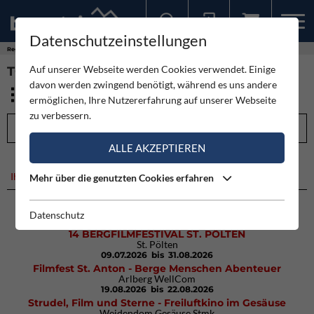
Datenschutzeinstellungen
Sollten Sie bereits ein Konto für unsere App haben, können Sie sich mit diesen Daten auch hier anmelden.
Regionen
Deutschland
Sachsen-Anhalt
Auf unserer Webseite werden Cookies verwendet. Einige
TOUREN - SACHSEN-ANHALT ()
davon werden zwingend benötigt, während es uns andere
ermöglichen, Ihre Nutzererfahrung auf unserer Webseite
zu verbessern.
FILTEROPTIONEN
ALLE AKZEPTIEREN
Ihre Suche ergab leider keine Treffer.
Mehr über die genutzten Cookies erfahren
Datenschutz
KOMMENDE TERMINE
14 BERGFILMFESTIVAL ST. PÖLTEN
St. Pölten
09.07.2026
bis 31.08.2026
Filmfest St. Anton - Berge Menschen Abenteuer
Arlberg WellCom
19.08.2026
bis 22.08.2026
Strudel, Film und Sterne - Freiluftkino im Gesäuse
Weidendom Gesäuse Stmk