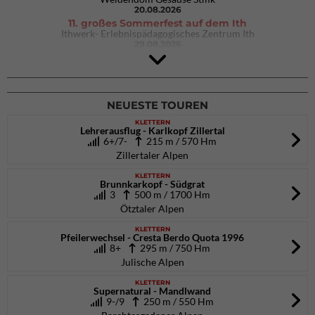
20.08.2026
11. großes Sommerfest auf dem Ith
Ithwerk- Erlebnispädagogisches Zentrum Ith
29.08.2026
4Blocs KIDS 2026
DAV Kletter- & Boulderzentrum München Süd (Thalkirchen)
26.09.2026
NEUESTE TOUREN
KLETTERN
Lehrerausflug - Karlkopf Zillertal
6+/7-
215 m / 570 Hm
Zillertaler Alpen
KLETTERN
Brunnkarkopf - Südgrat
3
500 m / 1700 Hm
Ötztaler Alpen
KLETTERN
Pfeilerwechsel - Cresta Berdo Quota 1996
8+
295 m / 750 Hm
Julische Alpen
KLETTERN
Supernatural - Mandlwand
9-/9
250 m / 550 Hm