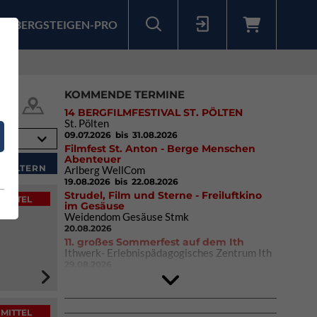
BERGSTEIGEN-PRO
Sollten Sie bereits ein Konto für unsere App haben, können Sie sich mit diesen Daten auch hier anmelden.
KOMMENDE TERMINE
14 BERGFILMFESTIVAL ST. PÖLTEN
St. Pölten
09.07.2026
bis 31.08.2026
Filmfest St. Anton - Berge Menschen
Abenteuer
Arlberg WellCom
19.08.2026
bis 22.08.2026
Strudel, Film und Sterne - Freiluftkino
MITTEL
im Gesäuse
Weidendom Gesäuse Stmk
20.08.2026
11. großes Sommerfest auf dem Ith
Ithwerk- Erlebnispädagogisches Zentrum Ith
29.08.2026
4Blocs KIDS 2026
DAV Kletter- & Boulderzentrum München
Süd (Thalkirchen)
26.09.2026
MITTEL