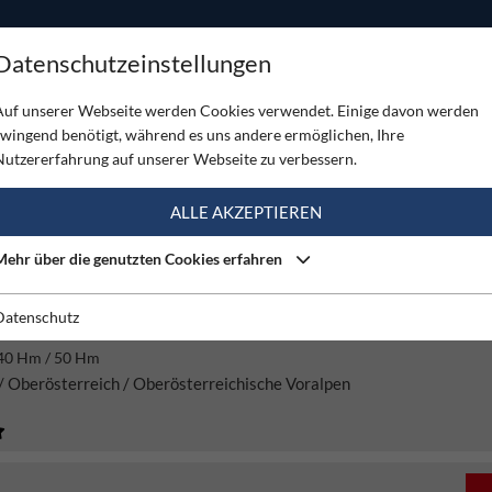
ODUKTE
TOUREN
SERVICE
SHOP
MAGAZINE
Datenschutzeinstellungen
Auf unserer Webseite werden Cookies verwendet. Einige davon werden
zwingend benötigt, während es uns andere ermöglichen, Ihre
 (235)
Nutzererfahrung auf unserer Webseite zu verbessern.
ALLE AKZEPTIEREN
it
Tourenart
Gebirge
Mehr über die genutzten Cookies erfahren
IG
Datenschutz
PERNSTEIN KLETTERSTEIG
0 Hm / 50 Hm
/ Oberösterreich / Oberösterreichische Voralpen