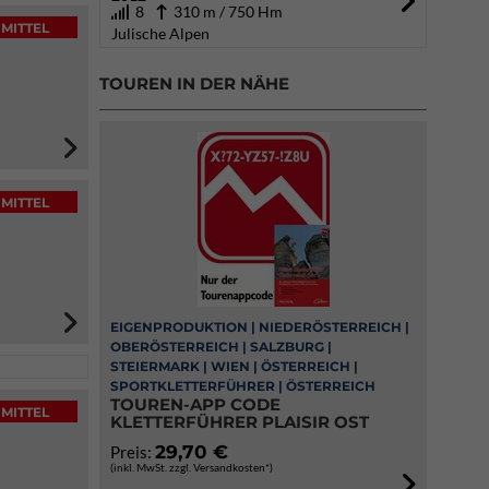
8
310 m / 750 Hm
MITTEL
Julische Alpen
TOUREN IN DER NÄHE
MITTEL
EIGENPRODUKTION | NIEDERÖSTERREICH |
OBERÖSTERREICH | SALZBURG |
STEIERMARK | WIEN | ÖSTERREICH |
SPORTKLETTERFÜHRER | ÖSTERREICH
TOUREN-APP CODE
MITTEL
KLETTERFÜHRER PLAISIR OST
29,70 €
Preis:
(inkl. MwSt. zzgl. Versandkosten*)