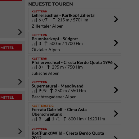
NEUESTE TOUREN
KLETTERN
Lehrerausflug - Karlkopf Zillertal
6+/7-
215 m / 570 Hm
Zillertaler Alpen
KLETTERN
Brunnkarkopf - Südgrat
3
500 m / 1700 Hm
MITTEL
Ötztaler Alpen
KLETTERN
Pfeilerwechsel - Cresta Berdo Quota 1996
8+
295 m / 750 Hm
Julische Alpen
KLETTERN
Supernatural - Mandlwand
9-/9
250 m / 550 Hm
Berchtesgadener Alpen
MITTEL
KLETTERSTEIG
Ferrata Gabrielli - Cima Asta
Überschreitung
B
1-/1
600 Hm / 1620 Hm
KLETTERN
Rot(Punkt)Wild - Cresta Berdo Quota
2012