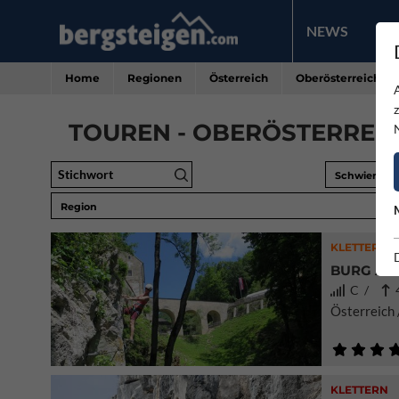
NEWS
PR
Home
Regionen
Österreich
Oberösterreich
TOUREN - OBERÖSTERREICH
Stichwort
Schwierigke
Region
KLETTERSTE
BURG ALT
C /
4
Österreich 
KLETTERN