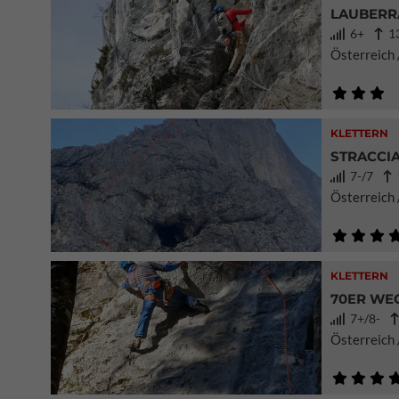
LAUBERR
6+
13
Österreich
KLETTERN
STRACCIA
7-/7
1
Österreich 
KLETTERN
70ER WE
7+/8-
Österreich