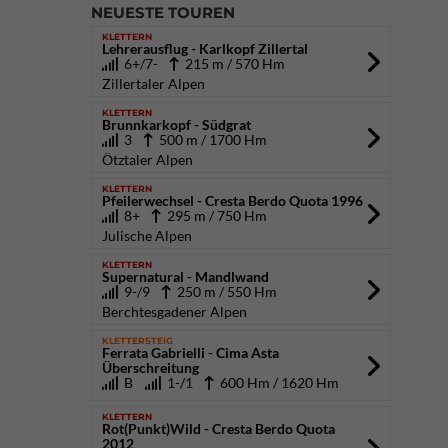
NEUESTE TOUREN
KLETTERN
Lehrerausflug - Karlkopf Zillertal
6+/7-
215 m / 570 Hm
Zillertaler Alpen
KLETTERN
Brunnkarkopf - Südgrat
3
500 m / 1700 Hm
Ötztaler Alpen
KLETTERN
Pfeilerwechsel - Cresta Berdo Quota 1996
8+
295 m / 750 Hm
Julische Alpen
KLETTERN
Supernatural - Mandlwand
9-/9
250 m / 550 Hm
Berchtesgadener Alpen
KLETTERSTEIG
Ferrata Gabrielli - Cima Asta
Überschreitung
B
1-/1
600 Hm / 1620 Hm
KLETTERN
Rot(Punkt)Wild - Cresta Berdo Quota
2012