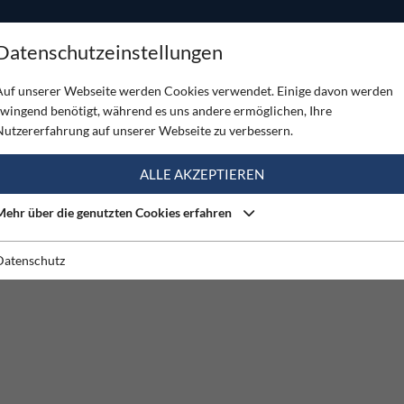
ODUKTE
TOUREN
SERVICE
SHOP
MAGAZINE
Datenschutzeinstellungen
Auf unserer Webseite werden Cookies verwendet. Einige davon werden
zwingend benötigt, während es uns andere ermöglichen, Ihre
Nutzererfahrung auf unserer Webseite zu verbessern.
ALLE AKZEPTIEREN
Mehr über die genutzten Cookies erfahren
Datenschutz