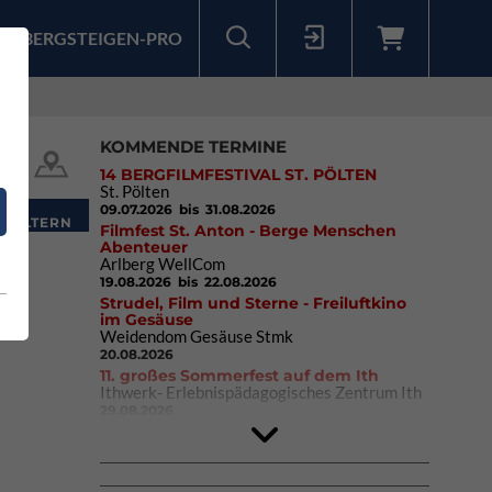
BERGSTEIGEN-PRO
Sollten Sie bereits ein Konto für unsere App haben, können Sie sich mit diesen Daten auch hier anmelden.
KOMMENDE TERMINE
14 BERGFILMFESTIVAL ST. PÖLTEN
St. Pölten
09.07.2026
bis 31.08.2026
Filmfest St. Anton - Berge Menschen
Abenteuer
Arlberg WellCom
19.08.2026
bis 22.08.2026
Strudel, Film und Sterne - Freiluftkino
im Gesäuse
Weidendom Gesäuse Stmk
20.08.2026
11. großes Sommerfest auf dem Ith
Ithwerk- Erlebnispädagogisches Zentrum Ith
29.08.2026
4Blocs KIDS 2026
DAV Kletter- & Boulderzentrum München
Süd (Thalkirchen)
26.09.2026