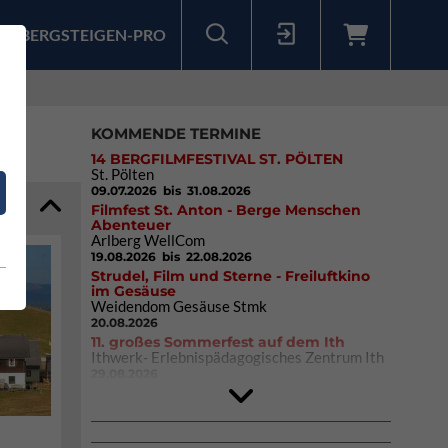
BERGSTEIGEN-PRO
Sollten Sie bereits ein Konto für unsere App haben, können Sie sich mit diesen Daten auch hier anmelden.
KOMMENDE TERMINE
14 BERGFILMFESTIVAL ST. PÖLTEN
St. Pölten
09.07.2026
bis 31.08.2026
Filmfest St. Anton - Berge Menschen
Abenteuer
Arlberg WellCom
19.08.2026
bis 22.08.2026
Strudel, Film und Sterne - Freiluftkino
im Gesäuse
Weidendom Gesäuse Stmk
20.08.2026
11. großes Sommerfest auf dem Ith
Ithwerk- Erlebnispädagogisches Zentrum Ith
29.08.2026
Rock Master Arco
Arco (IT)
02.10.2026
bis 04.10.2026