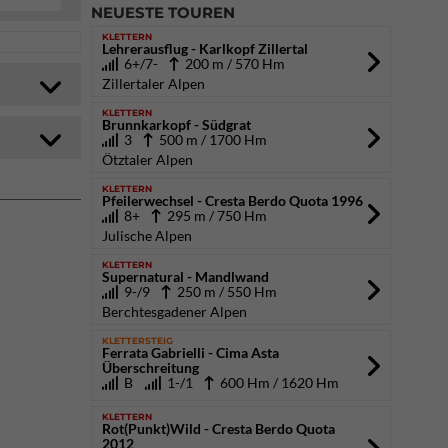
NEUESTE TOUREN
KLETTERN
Lehrerausflug - Karlkopf Zillertal
6+/7-
200 m / 570 Hm
Zillertaler Alpen
KLETTERN
Brunnkarkopf - Südgrat
3
500 m / 1700 Hm
Ötztaler Alpen
KLETTERN
Pfeilerwechsel - Cresta Berdo Quota 1996
8+
295 m / 750 Hm
Julische Alpen
KLETTERN
Supernatural - Mandlwand
9-/9
250 m / 550 Hm
Berchtesgadener Alpen
KLETTERSTEIG
Ferrata Gabrielli - Cima Asta
Überschreitung
B
1-/1
600 Hm / 1620 Hm
KLETTERN
Rot(Punkt)Wild - Cresta Berdo Quota
2012