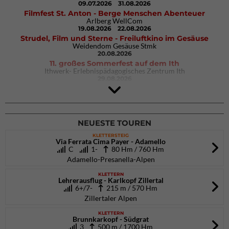
09.07.2026
31.08.2026
Filmfest St. Anton - Berge Menschen Abenteuer
Arlberg WellCom
19.08.2026
22.08.2026
Strudel, Film und Sterne - Freiluftkino im Gesäuse
Weidendom Gesäuse Stmk
20.08.2026
11. großes Sommerfest auf dem Ith
Ithwerk- Erlebnispädagogisches Zentrum Ith
29.08.2026
4Blocs KIDS 2026
DAV Kletter- & Boulderzentrum München Süd (Thalkirchen)
26.09.2026
NEUESTE TOUREN
KLETTERSTEIG
Via Ferrata Cima Payer - Adamello
C
1-
80 Hm / 760 Hm
Adamello-Presanella-Alpen
KLETTERN
Lehrerausflug - Karlkopf Zillertal
6+/7-
215 m / 570 Hm
Zillertaler Alpen
KLETTERN
Brunnkarkopf - Südgrat
3
500 m / 1700 Hm