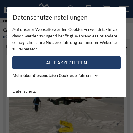
Datenschutzeinstellungen
Sollten Sie bereits ein Konto für unsere App haben, können Sie sich mit diesen Daten auch hier anmelden.
Service
Hütten
Gloggnitzer Hütte
Auf unserer Webseite werden Cookies verwendet. Einige
GLOGGNITZER HÜTTE
davon werden zwingend benötigt, während es uns andere
HÜTTE
ermöglichen, Ihre Nutzererfahrung auf unserer Webseite
HÜTTENINFO
zu verbessern.
ALLE AKZEPTIEREN
Mehr über die genutzten Cookies erfahren
Datenschutz