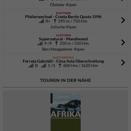
Ötztaler Alpen
KLETTERN
Pfeilerwechsel - Cresta Berdo Quota 1996
8+
295 m / 750 Hm
Julische Alpen
KLETTERN
Supernatural - Mandlwand
9-/9
250 m / 550 Hm
Berchtesgadener Alpen
KLETTERSTEIG
Ferrata Gabrielli - Cima Asta Überschreitung
B
1-/1
600 Hm / 1620 Hm
TOUREN IN DER NÄHE