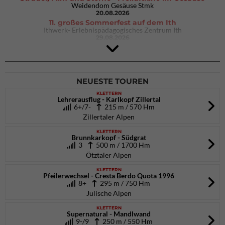
Weidendom Gesäuse Stmk
20.08.2026
11. großes Sommerfest auf dem Ith
Ithwerk- Erlebnispädagogisches Zentrum Ith
29.08.2026
4Blocs KIDS 2026
DAV Kletter- & Boulderzentrum München Süd (Thalkirchen)
26.09.2026
NEUESTE TOUREN
KLETTERN
Lehrerausflug - Karlkopf Zillertal
6+/7-
215 m / 570 Hm
Zillertaler Alpen
KLETTERN
Brunnkarkopf - Südgrat
3
500 m / 1700 Hm
Ötztaler Alpen
KLETTERN
Pfeilerwechsel - Cresta Berdo Quota 1996
8+
295 m / 750 Hm
Julische Alpen
KLETTERN
Supernatural - Mandlwand
9-/9
250 m / 550 Hm