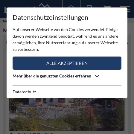
Datenschutzeinstellungen
Sollten Sie bereits ein Konto für unsere App haben, können Sie sich mit diesen Daten auch hier anmelden.
Service
Hütten
Mittenwalder Hütte
Auf unserer Webseite werden Cookies verwendet. Einige
MITTENWALDER HÜTTE
davon werden zwingend benötigt, während es uns andere
HÜTTENINFO
ermöglichen, Ihre Nutzererfahrung auf unserer Webseite
zu verbessern.
ALLE AKZEPTIEREN
Mehr über die genutzten Cookies erfahren
Datenschutz