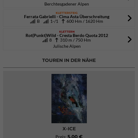
Berchtesgadener Alpen
KLETTERSTEIG
Ferrata Gabrielli - Cima Asta Überschreitung
B
1-/1
600 Hm / 1620 Hm
KLETTERN
Rot(Punkt)Wild - Cresta Berdo Quota 2012
8
310 m / 750 Hm
Julische Alpen
TOUREN IN DER NÄHE
X-ICE
5,00 €
Preis: