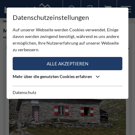
Datenschutzeinstellungen
Sollten Sie bereits ein Konto für unsere App haben, können Sie sich mit diesen Daten auch hier anmelden.
Service
Hütten
Mooshütte (Obere)
Auf unserer Webseite werden Cookies verwendet. Einige
MOOSHÜTTE (OBERE)
davon werden zwingend benötigt, während es uns andere
HÜTTE
ermöglichen, Ihre Nutzererfahrung auf unserer Webseite
HÜTTENINFO
zu verbessern.
ALLE AKZEPTIEREN
Mehr über die genutzten Cookies erfahren
Datenschutz