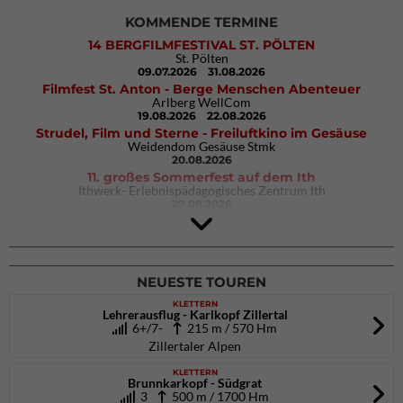
KOMMENDE TERMINE
14 BERGFILMFESTIVAL ST. PÖLTEN
St. Pölten
09.07.2026
31.08.2026
Filmfest St. Anton - Berge Menschen Abenteuer
Arlberg WellCom
19.08.2026
22.08.2026
Strudel, Film und Sterne - Freiluftkino im Gesäuse
Weidendom Gesäuse Stmk
20.08.2026
11. großes Sommerfest auf dem Ith
Ithwerk- Erlebnispädagogisches Zentrum Ith
29.08.2026
4Blocs KIDS 2026
DAV Kletter- & Boulderzentrum München Süd (Thalkirchen)
26.09.2026
NEUESTE TOUREN
KLETTERN
Lehrerausflug - Karlkopf Zillertal
6+/7-
215 m / 570 Hm
Zillertaler Alpen
KLETTERN
Brunnkarkopf - Südgrat
3
500 m / 1700 Hm