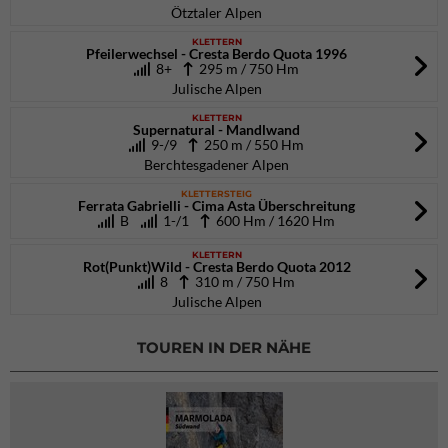
Ötztaler Alpen
KLETTERN
Pfeilerwechsel - Cresta Berdo Quota 1996
8+
295 m / 750 Hm
Julische Alpen
KLETTERN
Supernatural - Mandlwand
9-/9
250 m / 550 Hm
Berchtesgadener Alpen
KLETTERSTEIG
Ferrata Gabrielli - Cima Asta Überschreitung
B
1-/1
600 Hm / 1620 Hm
KLETTERN
Rot(Punkt)Wild - Cresta Berdo Quota 2012
8
310 m / 750 Hm
Julische Alpen
TOUREN IN DER NÄHE