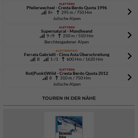
KLETTERN
Pfeilerwechsel - Cresta Berdo Quota 1996
8+
295 m / 750 Hm
Julische Alpen
KLETTERN
Supernatural - Mandlwand
9-/9
250 m / 550 Hm
Berchtesgadener Alpen
KLETTERSTEIG
Ferrata Gabrielli - Cima Asta Überschreitung
B
1-/1
600 Hm / 1620 Hm
KLETTERN
Rot(Punkt)Wild - Cresta Berdo Quota 2012
8
310 m / 750 Hm
Julische Alpen
TOUREN IN DER NÄHE