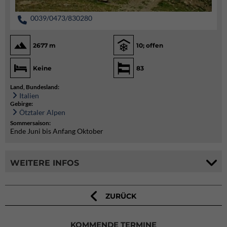
0039/0473/830280
2677 m
10; offen
Keine
83
Land, Bundesland:
Italien
Gebirge:
Ötztaler Alpen
Sommersaison:
Ende Juni bis Anfang Oktober
WEITERE INFOS
ZURÜCK
KOMMENDE TERMINE