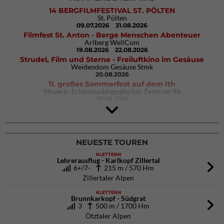
14 BERGFILMFESTIVAL ST. PÖLTEN
St. Pölten
09.07.2026
31.08.2026
Filmfest St. Anton - Berge Menschen Abenteuer
Arlberg WellCom
19.08.2026
22.08.2026
Strudel, Film und Sterne - Freiluftkino im Gesäuse
Weidendom Gesäuse Stmk
20.08.2026
11. großes Sommerfest auf dem Ith
Ithwerk- Erlebnispädagogisches Zentrum Ith
29.08.2026
4Blocs KIDS 2026
DAV Kletter- & Boulderzentrum München Süd (Thalkirchen)
26.09.2026
NEUESTE TOUREN
KLETTERN
Lehrerausflug - Karlkopf Zillertal
6+/7-
215 m / 570 Hm
Zillertaler Alpen
KLETTERN
Brunnkarkopf - Südgrat
3
500 m / 1700 Hm
Ötztaler Alpen