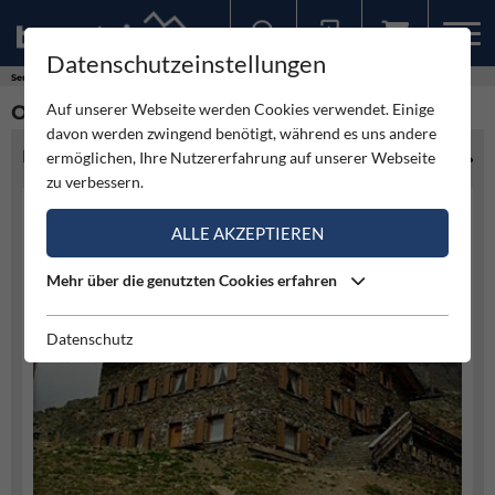
Datenschutzeinstellungen
Sollten Sie bereits ein Konto für unsere App haben, können Sie sich mit diesen Daten auch hier anmelden.
Service
Hütten
Oberetteshütte
Auf unserer Webseite werden Cookies verwendet. Einige
OBERETTESHÜTTE
davon werden zwingend benötigt, während es uns andere
HÜTTENINFO
ermöglichen, Ihre Nutzererfahrung auf unserer Webseite
zu verbessern.
ALLE AKZEPTIEREN
Mehr über die genutzten Cookies erfahren
Datenschutz