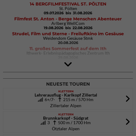
14 BERGFILMFESTIVAL ST. PÖLTEN
St. Pölten
09.07.2026
bis 31.08.2026
Filmfest St. Anton - Berge Menschen Abenteuer
Arlberg WellCom
19.08.2026
bis 22.08.2026
Strudel, Film und Sterne - Freiluftkino im Gesäuse
Weidendom Gesäuse Stmk
20.08.2026
11. großes Sommerfest auf dem Ith
Ithwerk- Erlebnispädagogisches Zentrum Ith
29.08.2026
4Blocs KIDS 2026
DAV Kletter- & Boulderzentrum München Süd (Thalkirchen)
26.09.2026
NEUESTE TOUREN
KLETTERN
Lehrerausflug - Karlkopf Zillertal
6+/7-
215 m / 570 Hm
Zillertaler Alpen
KLETTERN
Brunnkarkopf - Südgrat
3
500 m / 1700 Hm
Ötztaler Alpen