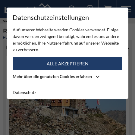
Datenschutzeinstellungen
Sollten Sie bereits ein Konto für unsere App haben, können Sie sich mit diesen Daten auch hier anmelden.
Service
Hütten
Ramolhaus
Auf unserer Webseite werden Cookies verwendet. Einige
RAMOLHAUS
davon werden zwingend benötigt, während es uns andere
HÜTTE
ermöglichen, Ihre Nutzererfahrung auf unserer Webseite
HÜTTENINFO
zu verbessern.
ALLE AKZEPTIEREN
Mehr über die genutzten Cookies erfahren
Datenschutz