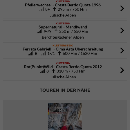
KLETTERN
Pfeilerwechsel - Cresta Berdo Quota 1996
8+
295 m / 750 Hm
Julische Alpen
KLETTERN
Supernatural - Mandlwand
9-/9
250 m / 550 Hm
Berchtesgadener Alpen
KLETTERSTEIG
Ferrata Gabrielli - Cima Asta Überschreitung
B
1-/1
600 Hm / 1620 Hm
KLETTERN
Rot(Punkt)Wild - Cresta Berdo Quota 2012
8
310 m / 750 Hm
Julische Alpen
TOUREN IN DER NÄHE