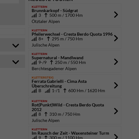
KLETTERN
Brunnkarkopf - Südgrat
3
500 m / 1700 Hm
Ötztaler Alpen
KLETTERN
Pfeilerwechsel - Cresta Berdo Quota 1996
8+
295 m / 750 Hm
Julische Alpen
KLETTERN
Supernatural - Mandlwand
9-/9
250 m / 550 Hm
Berchtesgadener Alpen
KLETTERSTEIG
Ferrata Gabrielli - Cima Asta
Überschreitung
B
1-/1
600 Hm / 1620 Hm
KLETTERN
Rot(Punkt)Wild - Cresta Berdo Quota
2012
8
310 m / 750 Hm
Julische Alpen
KLETTERN
Im Rausch der Zeit - Waxensteiner Turm
9
300 m / 1100 Hm