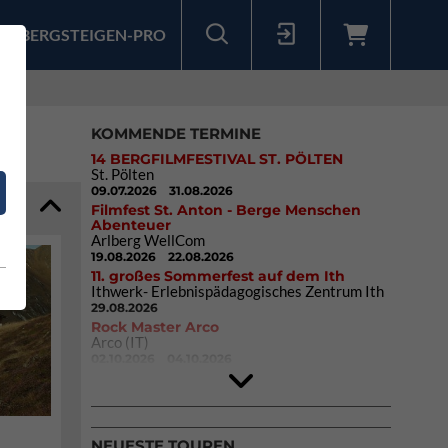
BERGSTEIGEN-PRO
Sollten Sie bereits ein Konto für unsere App haben, können Sie sich mit diesen Daten auch hier anmelden.
KOMMENDE TERMINE
14 BERGFILMFESTIVAL ST. PÖLTEN
St. Pölten
09.07.2026
31.08.2026
Filmfest St. Anton - Berge Menschen
Abenteuer
Arlberg WellCom
19.08.2026
22.08.2026
11. großes Sommerfest auf dem Ith
Ithwerk- Erlebnispädagogisches Zentrum Ith
29.08.2026
Rock Master Arco
Arco (IT)
02.10.2026
04.10.2026
9. Eiskletter Festival Osttirol
Eisparkt Osttirol
08.01.2027
10.01.2027
NEUESTE TOUREN