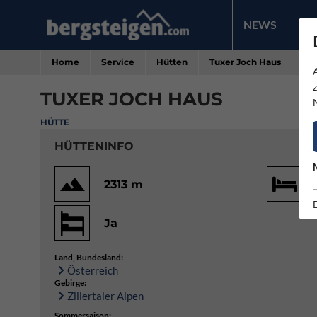
NEWS
PR
Home
Service
Hütten
Tuxer Joch Haus
TUXER JOCH HAUS
HÜTTE
HÜTTENINFO
2313 m
Ja
Land, Bundesland:
Österreich
Gebirge:
Zillertaler Alpen
Sommersaison: