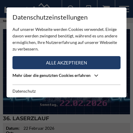
Datenschutzeinstellungen
Sollten Sie bereits ein Konto für unsere App haben, können Sie sich mit diesen Daten auch hier anmelden.
Service
Termine
36. Laserzlauf
Auf unserer Webseite werden Cookies verwendet. Einige
davon werden zwingend benötigt, während es uns andere
ermöglichen, Ihre Nutzererfahrung auf unserer Webseite
zu verbessern.
ALLE AKZEPTIEREN
Mehr über die genutzten Cookies erfahren
Datenschutz
36. LASERZLAUF
Datum:
22 Februar 2026
Ort: