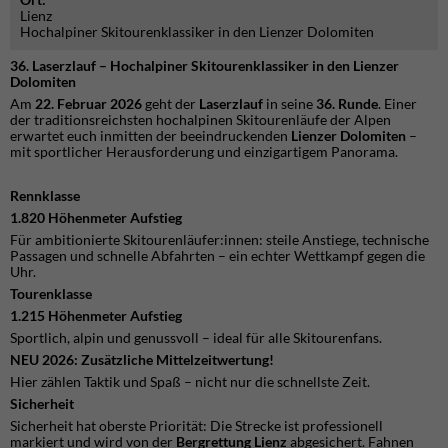
Lienz
Hochalpiner Skitourenklassiker in den Lienzer Dolomiten
36. Laserzlauf – Hochalpiner Skitourenklassiker in den Lienzer
Dolomiten
Am
22. Februar 2026
geht der
Laserzlauf
in seine
36. Runde
. Einer
der traditionsreichsten hochalpinen Skitourenläufe der Alpen
erwartet euch inmitten der beeindruckenden
Lienzer Dolomiten
–
mit sportlicher Herausforderung und einzigartigem Panorama.
Rennklasse
1.820 Höhenmeter Aufstieg
Für ambitionierte Skitourenläufer:innen: steile Anstiege, technische
Passagen und schnelle Abfahrten – ein echter Wettkampf gegen die
Uhr.
Tourenklasse
1.215 Höhenmeter Aufstieg
Sportlich, alpin und genussvoll – ideal für alle Skitourenfans.
NEU 2026: Zusätzliche Mittelzeitwertung!
Hier zählen Taktik und Spaß – nicht nur die schnellste Zeit.
Sicherheit
Sicherheit hat oberste Priorität: Die Strecke ist professionell
markiert und wird von der
Bergrettung Lienz
abgesichert. Fahnen