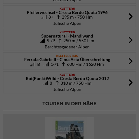
KLETTERN
Pfeilerwechsel - Cresta Berdo Quota 1996
8+
295 m / 750 Hm
Julische Alpen
KLETTERN
Supernatural - Mandlwand
9-/9
250 m / 550 Hm
Berchtesgadener Alpen
KLETTERSTEIG
Ferrata Gabrielli - Cima Asta Überschreitung
B
1-/1
600 Hm / 1620 Hm
KLETTERN
Rot(Punkt)Wild - Cresta Berdo Quota 2012
8
310 m / 750 Hm
Julische Alpen
TOUREN IN DER NÄHE