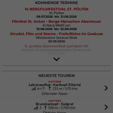
KOMMENDE TERMINE
14 BERGFILMFESTIVAL ST. PÖLTEN
St. Pölten
09.07.2026
bis 31.08.2026
Filmfest St. Anton - Berge Menschen Abenteuer
Arlberg WellCom
19.08.2026
bis 22.08.2026
Strudel, Film und Sterne - Freiluftkino im Gesäuse
Weidendom Gesäuse Stmk
20.08.2026
11. großes Sommerfest auf dem Ith
Ithwerk- Erlebnispädagogisches Zentrum Ith
29.08.2026
4Blocs KIDS 2026
DAV Kletter- & Boulderzentrum München Süd (Thalkirchen)
26.09.2026
NEUESTE TOUREN
KLETTERN
Lehrerausflug - Karlkopf Zillertal
6+/7-
215 m / 570 Hm
Zillertaler Alpen
KLETTERN
Brunnkarkopf - Südgrat
3
500 m / 1700 Hm
Ötztaler Alpen