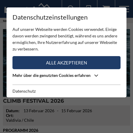
Datenschutzeinstellungen
Sollten Sie bereits ein Konto für unsere App haben, können Sie sich mit diesen Daten auch hier anmelden.
Service
Termine
Climb Festival 2026
Auf unserer Webseite werden Cookies verwendet. Einige
davon werden zwingend benötigt, während es uns andere
ermöglichen, Ihre Nutzererfahrung auf unserer Webseite
zu verbessern.
ALLE AKZEPTIEREN
Mehr über die genutzten Cookies erfahren
Datenschutz
CLIMB FESTIVAL 2026
Datum:
13 Februar 2026
- 15 Februar 2026
Ort:
Valdivia / Chile
PROGRAMM 2026