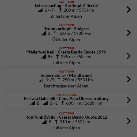
KLETTERN
Lehrerausflug - Karlkopf Zillertal
6+/7-
200 m / 570 Hm
Zillertaler Alpen
KLETTERN
Brunnkarkopf - Südgrat
3
500 m / 1700 Hm
Ötztaler Alpen
KLETTERN
Pfeilerwechsel - Cresta Berdo Quota 1996
8+
295 m / 750 Hm
Julische Alpen
KLETTERN
Supernatural - Mandlwand
9-/9
250 m / 550 Hm
Berchtesgadener Alpen
KLETTERSTEIG
Ferrata Gabrielli - Cima Asta Überschreitung
B
1-/1
600 Hm / 1620 Hm
KLETTERN
Rot(Punkt)Wild - Cresta Berdo Quota 2012
8
310 m / 750 Hm
Julische Alpen