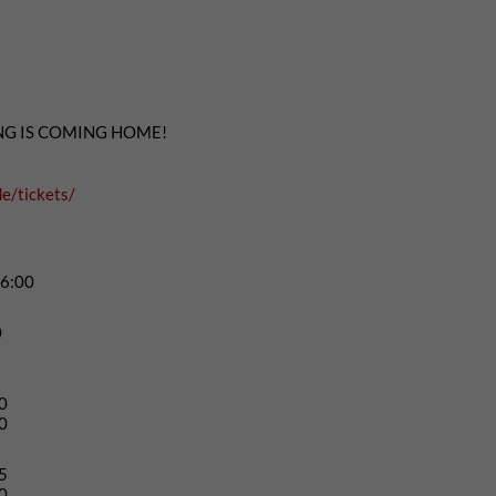
MBING IS COMING HOME!
e/tickets/
16:00
0
0
0
5
0