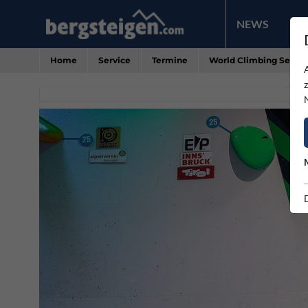
NEWS
PR
Home
Service
Termine
World Climbing Series