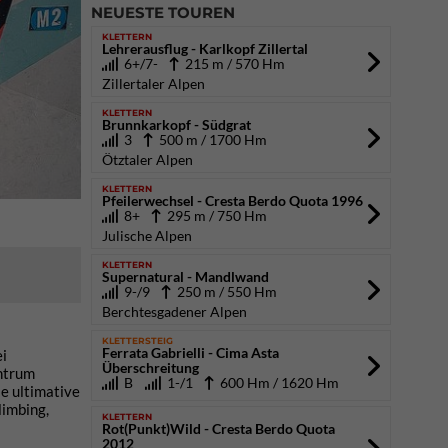
NEUESTE TOUREN
KLETTERN
Lehrerausflug - Karlkopf Zillertal
6+/7-
215 m / 570 Hm
Zillertaler Alpen
KLETTERN
Brunnkarkopf - Südgrat
3
500 m / 1700 Hm
Ötztaler Alpen
KLETTERN
Pfeilerwechsel - Cresta Berdo Quota 1996
8+
295 m / 750 Hm
Julische Alpen
KLETTERN
Supernatural - Mandlwand
9-/9
250 m / 550 Hm
Berchtesgadener Alpen
KLETTERSTEIG
Ferrata Gabrielli - Cima Asta
ei
Überschreitung
ntrum
B
1-/1
600 Hm / 1620 Hm
ie ultimative
limbing,
KLETTERN
Rot(Punkt)Wild - Cresta Berdo Quota
2012