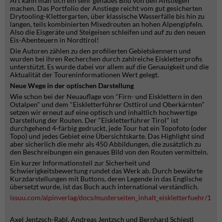
Art kann man sich ein sehr genaues Bild von den Anstiegen
machen. Das Portfolio der Anstiege reicht vom gut gesicherten
Drytooling-Klettergarten, über klassische Wasserfälle bis hin zu
langen, teils kombinierten Mixedrouten an hohen Alpengipfeln.
Also die Eisgeräte und Steigeisen schleifen und auf zu den neuen
Eis-Abenteuern in Nordtirol!
Die Autoren zählen zu den profilierten Gebietskennern und
wurden bei ihren Recherchen durch zahlreiche Eiskletterprofis
unterstützt. Es wurde dabei vor allem auf die Genauigkeit und die
Aktualität der Toureninformationen Wert gelegt.
Neue Wege in der optischen Darstellung
Wie schon bei der Neuauflage von "Firn- und Eisklettern in den
Ostalpen" und dem "Eiskletterführer Osttirol und Oberkärnten"
setzen wir erneut auf eine optisch und inhaltlich hochwertige
Darstellung der Routen. Der "Eiskletterführer Tirol" ist
durchgehend 4-färbig gedruckt, jede Tour hat ein Topofoto (oder
Topo) und jedes Gebiet eine Übersichtskarte. Das Highlight sind
aber sicherlich die mehr als 450 Abbildungen, die zusätzlich zu
den Beschreibungen ein genaues Bild von den Routen vermitteln.
Ein kurzer Informationsteil zur Sicherheit und
Schwierigkeitsbewertung rundet das Werk ab. Durch bewährte
Kurzdarstellungen mit Buttons, deren Legende in das Englische
übersetzt wurde, ist das Buch auch international verständlich.
issuu.com/alpinverlag/docs/musterseiten_inhalt_eiskletterfuehr/1
Axel Jentzsch-Rabl, Andreas Jentzsch und Bernhard Schiestl