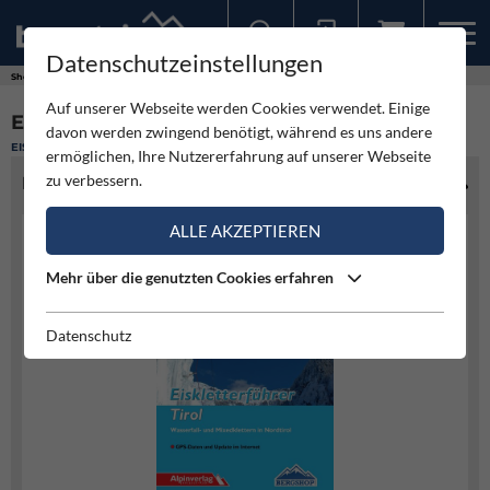
Datenschutzeinstellungen
Sollten Sie bereits ein Konto für unsere App haben, können Sie sich mit diesen Daten auch hier anmelden.
Shop
Auf unserer Webseite werden Cookies verwendet. Einige
EISKLETTERFÜHRER TIROL
davon werden zwingend benötigt, während es uns andere
EISFÄLLE
ermöglichen, Ihre Nutzererfahrung auf unserer Webseite
zu verbessern.
PRODUKTINFO
ALLE AKZEPTIEREN
Mehr über die genutzten Cookies erfahren
Datenschutz