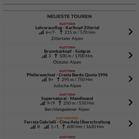
26.09.2026
NEUESTE TOUREN
KLETTERN
Lehrerausflug - Karlkopf Zillertal
6+/7-
215 m / 570 Hm
Zillertaler Alpen
KLETTERN
Brunnkarkopf - Südgrat
3
500 m / 1700 Hm
Ötztaler Alpen
KLETTERN
Pfeilerwechsel - Cresta Berdo Quota 1996
8+
295 m / 750 Hm
Julische Alpen
KLETTERN
Supernatural - Mandlwand
9-/9
250 m / 550 Hm
Berchtesgadener Alpen
KLETTERSTEIG
Ferrata Gabrielli - Cima Asta Überschreitung
B
1-/1
600 Hm / 1620 Hm
KLETTERN