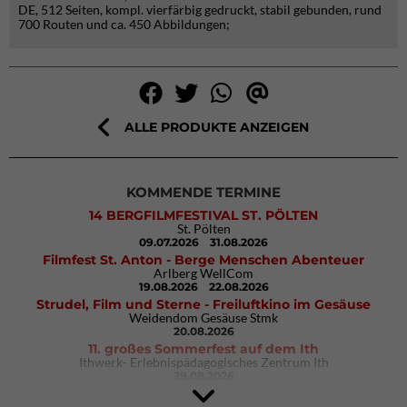
DE, 512 Seiten, kompl. vierfärbig gedruckt, stabil gebunden, rund
700 Routen und ca. 450 Abbildungen;
ALLE PRODUKTE ANZEIGEN
KOMMENDE TERMINE
14 BERGFILMFESTIVAL ST. PÖLTEN
St. Pölten
09.07.2026
31.08.2026
Filmfest St. Anton - Berge Menschen Abenteuer
Arlberg WellCom
19.08.2026
22.08.2026
Strudel, Film und Sterne - Freiluftkino im Gesäuse
Weidendom Gesäuse Stmk
20.08.2026
11. großes Sommerfest auf dem Ith
Ithwerk- Erlebnispädagogisches Zentrum Ith
29.08.2026
4Blocs KIDS 2026
DAV Kletter- & Boulderzentrum München Süd (Thalkirchen)