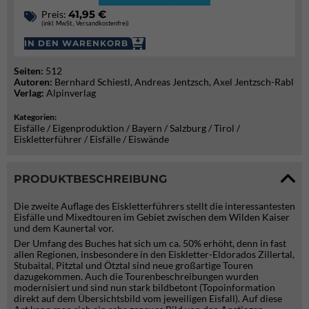
41,95 €
Preis:
(inkl. MwSt., Versandkostenfrei)
IN DEN WARENKORB
Seiten:
512
Autoren:
Bernhard Schiestl, Andreas Jentzsch, Axel Jentzsch-Rabl
Verlag:
Alpinverlag
Kategorien:
Eisfälle / Eigenproduktion / Bayern / Salzburg / Tirol /
Eiskletterführer / Eisfälle / Eiswände
PRODUKTBESCHREIBUNG
Die zweite Auflage des Eiskletterführers stellt die interessantesten
Eisfälle und Mixedtouren im Gebiet zwischen dem Wilden Kaiser
und dem Kaunertal vor.
Der Umfang des Buches hat sich um ca. 50% erhöht, denn in fast
allen Regionen, insbesondere in den Eiskletter-Eldorados Zillertal,
Stubaital, Pitztal und Ötztal sind neue großartige Touren
dazugekommen. Auch die Tourenbeschreibungen wurden
modernisiert und sind nun stark bildbetont (Topoinformation
direkt auf dem Übersichtsbild vom jeweiligen Eisfall). Auf diese