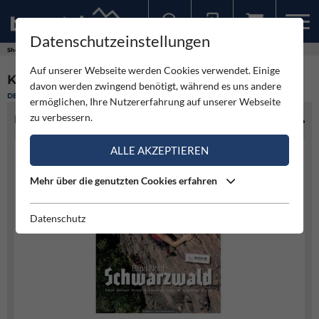
Datenschutzeinstellungen
Sollten Sie bereits ein Konto für unsere App haben, können Sie sich mit diesen Daten auch hier anmelden.
Shop
Auf unserer Webseite werden Cookies verwendet. Einige
KLETTERFÜHRER SCHWARZWALD NORD
davon werden zwingend benötigt, während es uns andere
DEUTSCHLAND
ermöglichen, Ihre Nutzererfahrung auf unserer Webseite
zu verbessern.
PRODUKTINFO
ALLE AKZEPTIEREN
Mehr über die genutzten Cookies erfahren
Datenschutz