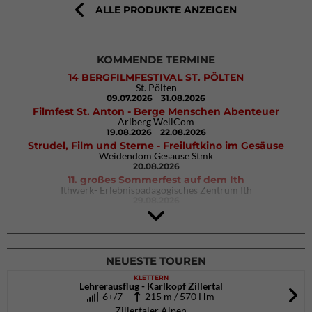
ALLE PRODUKTE ANZEIGEN
KOMMENDE TERMINE
14 BERGFILMFESTIVAL ST. PÖLTEN
St. Pölten
09.07.2026
31.08.2026
Filmfest St. Anton - Berge Menschen Abenteuer
Arlberg WellCom
19.08.2026
22.08.2026
Strudel, Film und Sterne - Freiluftkino im Gesäuse
Weidendom Gesäuse Stmk
20.08.2026
11. großes Sommerfest auf dem Ith
Ithwerk- Erlebnispädagogisches Zentrum Ith
29.08.2026
4Blocs KIDS 2026
DAV Kletter- & Boulderzentrum München Süd (Thalkirchen)
26.09.2026
NEUESTE TOUREN
KLETTERN
Lehrerausflug - Karlkopf Zillertal
6+/7-
215 m / 570 Hm
Zillertaler Alpen