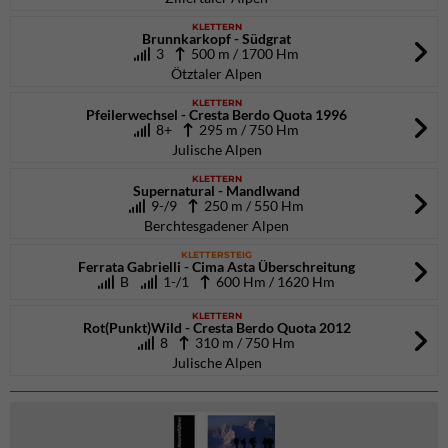
KLETTERN
Brunnkarkopf - Südgrat
3
500 m / 1700 Hm
Ötztaler Alpen
KLETTERN
Pfeilerwechsel - Cresta Berdo Quota 1996
8+
295 m / 750 Hm
Julische Alpen
KLETTERN
Supernatural - Mandlwand
9-/9
250 m / 550 Hm
Berchtesgadener Alpen
KLETTERSTEIG
Ferrata Gabrielli - Cima Asta Überschreitung
B
1-/1
600 Hm / 1620 Hm
KLETTERN
Rot(Punkt)Wild - Cresta Berdo Quota 2012
8
310 m / 750 Hm
Julische Alpen