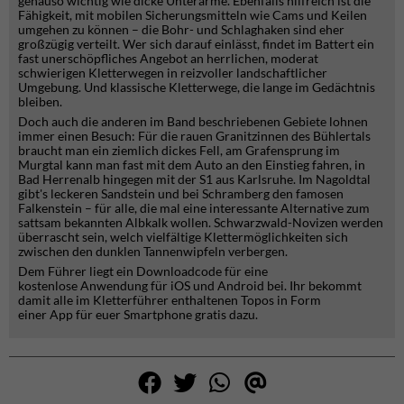
genauso wichtig wie dicke Unterarme. Ebenfalls hilfreich ist die
Fähigkeit, mit mobilen Sicherungsmitteln wie Cams und Keilen
umgehen zu können – die Bohr- und Schlaghaken sind eher
großzügig verteilt. Wer sich darauf einlässt, findet im Battert ein
fast unerschöpfliches Angebot an herrlichen, moderat
schwierigen Kletterwegen in reizvoller landschaftlicher
Umgebung. Und klassische Kletterwege, die lange im Gedächtnis
bleiben.
Doch auch die anderen im Band beschriebenen Gebiete lohnen
immer einen Besuch: Für die rauen Granitzinnen des Bühlertals
braucht man ein ziemlich dickes Fell, am Grafensprung im
Murgtal kann man fast mit dem Auto an den Einstieg fahren, in
Bad Herrenalb hingegen mit der S1 aus Karlsruhe. Im Nagoldtal
gibt's leckeren Sandstein und bei Schramberg den famosen
Falkenstein – für alle, die mal eine interessante Alternative zum
sattsam bekannten Albkalk wollen. Schwarzwald-Novizen werden
überrascht sein, welch vielfältige Klettermöglichkeiten sich
zwischen den dunklen Tannenwipfeln verbergen.
Dem Führer liegt ein Downloadcode für eine
kostenlose
Anwendung für iOS und Android bei. Ihr bekommt
damit alle im Kletterführer enthaltenen Topos in Form
einer App für euer Smartphone gratis dazu.