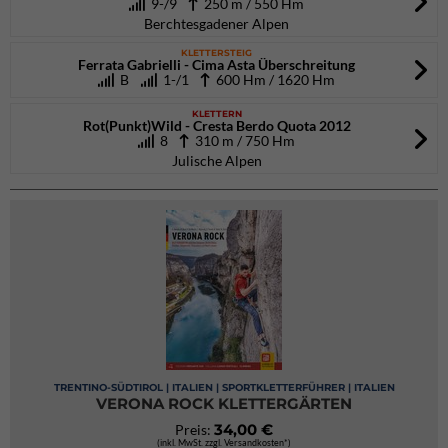
9-/9
250 m / 550 Hm
Berchtesgadener Alpen
KLETTERSTEIG
Ferrata Gabrielli - Cima Asta Überschreitung
B
1-/1
600 Hm / 1620 Hm
KLETTERN
Rot(Punkt)Wild - Cresta Berdo Quota 2012
8
310 m / 750 Hm
Julische Alpen
TRENTINO-SÜDTIROL | ITALIEN | SPORTKLETTERFÜHRER | ITALIEN
VERONA ROCK KLETTERGÄRTEN
34,00 €
Preis:
(inkl. MwSt. zzgl. Versandkosten*)