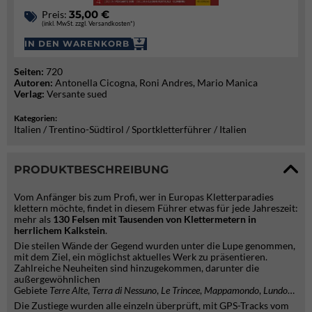
35,00 €
Preis:
(inkl. MwSt. zzgl. Versandkosten*)
IN DEN WARENKORB
Seiten:
720
Autoren:
Antonella Cicogna, Roni Andres, Mario Manica
Verlag:
Versante sued
Kategorien:
Italien / Trentino-Südtirol / Sportkletterführer / Italien
PRODUKTBESCHREIBUNG
Vom Anfänger bis zum Profi, wer in Europas Kletterparadies
klettern möchte, findet in diesem Führer etwas für jede Jahreszeit:
mehr als
130 Felsen mit Tausenden von Klettermetern in
herrlichem Kalkstein
.
Die steilen Wände der Gegend wurden unter die Lupe genommen,
mit dem Ziel, ein möglichst aktuelles Werk zu präsentieren.
Zahlreiche Neuheiten sind hinzugekommen, darunter die
außergewöhnlichen
Gebiete
Terre
Alte
,
Terra
di
Nessuno
,
Le
Trincee
,
Mappamondo
,
Lundo
…
Die Zustiege wurden alle einzeln überprüft, mit GPS-Tracks vom