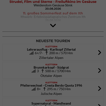
Strudel, Film und Sterne - Freiluftkino im Gesäuse
Weidendom Gesäuse Stmk
20.08.2026
11. großes Sommerfest auf dem Ith
Ithwerk- Erlebnispädagogisches Zentrum Ith
29.08.2026
Rock Master Arco
Arco (IT)
02.10.2026
04.10.2026
NEUESTE TOUREN
KLETTERN
Lehrerausflug - Karlkopf Zillertal
6+/7-
200 m / 570 Hm
Zillertaler Alpen
KLETTERN
Brunnkarkopf - Südgrat
3
500 m / 1700 Hm
Ötztaler Alpen
KLETTERN
Pfeilerwechsel - Cresta Berdo Quota 1996
8+
295 m / 750 Hm
Julische Alpen
KLETTERN
Supernatural - Mandlwand