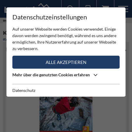
Datenschutzeinstellungen
Sollten Sie bereits ein Konto für unsere App haben, können Sie sich mit diesen Daten auch hier anmelden.
Shop
Auf unserer Webseite werden Cookies verwendet. Einige
KLETTERN IN ARCO
davon werden zwingend benötigt, während es uns andere
ITALIEN
ermöglichen, Ihre Nutzererfahrung auf unserer Webseite
zu verbessern.
PRODUKTINFO
ALLE AKZEPTIEREN
Mehr über die genutzten Cookies erfahren
Datenschutz