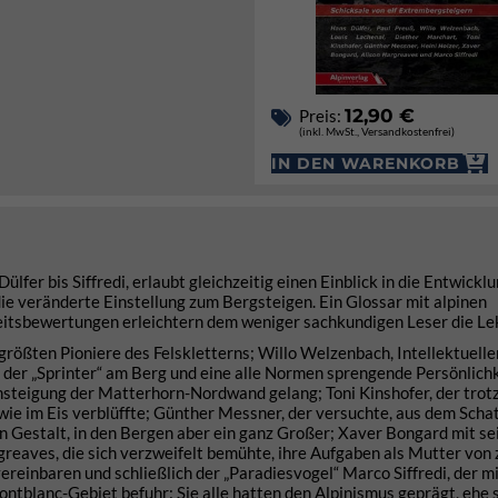
12,90 €
Preis:
(inkl. MwSt., Versandkostenfrei)
IN DEN WARENKORB
fer bis Siffredi, erlaubt gleichzeitig einen Einblick in die Entwickl
 die veränderte Einstellung zum Bergsteigen. Ein Glossar mit alpinen
itsbewertungen erleichtern dem weniger sachkundigen Leser die Le
 größten Pioniere des Felskletterns; Willo Welzenbach, Intellektuelle
 der „Sprinter“ am Berg und eine alle Normen sprengende Persönlichk
hsteigung der Matterhorn-Nordwand gelang; Toni Kinshofer, der trotz
e im Eis verblüffte; Günther Messner, der versuchte, aus dem Scha
 an Gestalt, in den Bergen aber ein ganz Großer; Xaver Bongard mit se
reaves, die sich verzweifelt bemühte, ihre Aufgaben als Mutter von
reinbaren und schließlich der „Paradiesvogel“ Marco Siffredi, der m
blanc-Gebiet befuhr: Sie alle hatten den Alpinismus geprägt, ehe si