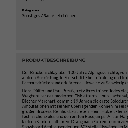
Kategorien:
Sonstiges / Sach/Lehrbücher
PRODUKTBESCHREIBUNG
Der Brückenschlag über 100 Jahre Alpingeschichte, von Dül
alpinen Ausrüstung, in Fortschritte beim Training und in
Fachausdrücken und erklärende Hinweise zu Schwierigke
Hans Dülfer und Paul Preuß, trotz ihres frühen Todes die
Wegbereiter des modernen Eiskletterns; Louis Lachenal,
Diether Marchart, dem mit 19 Jahren die erste Solodurc
Amputationen mit seinem überragenden Können im Fels wi
großen Bruders, Reinhold, zu treten; Heini Holzer, klein
technischen Solos und den ersten Basejumps; Alison Harg
kleinen Kindern mit ihrem Drang nach Extremtouren zu ve
Snowboard Achttausender und 60° steile Eiswände im Mont