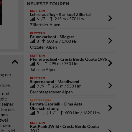
NEUESTE TOUREN
KLETTERN
Lehrerausflug - Karlkopf Zillertal
6+/7-
215 m / 570 Hm
Zillertaler Alpen
KLETTERN
Brunnkarkopf - Südgrat
3
500 m / 1700 Hm
Ötztaler Alpen
KLETTERN
Pfeilerwechsel - Cresta Berdo Quota 1996
8+
295 m / 750 Hm
Julische Alpen
ung der
KLETTERN
Supernatural - Mandlwand
ktüre.
9-/9
250 m / 550 Hm
Berchtesgadener Alpen
r und
eit;
KLETTERSTEIG
 seiner
Ferrata Gabrielli - Cima Asta
Überschreitung
tten des
B
1-/1
600 Hm / 1620 Hm
inen
 zwei
KLETTERN
it dem
Rot(Punkt)Wild - Cresta Berdo Quota
e – viel
2012