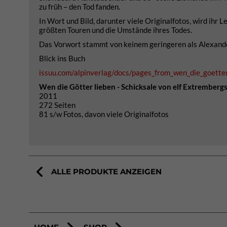
zu früh – den Tod fanden.
In Wort und Bild, darunter viele Originalfotos, wird ihr
größten Touren und die Umstände ihres Todes.
Das Vorwort stammt von keinem geringeren als Alexander
Blick ins Buch
issuu.com/alpinverlag/docs/pages_from_wen_die_goetter
Wen die Götter lieben - Schicksale von elf Extremberg
2011
272 Seiten
81 s/w Fotos, davon viele Originalfotos
ALLE PRODUKTE ANZEIGEN