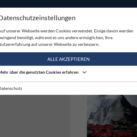
ODUKTE
TOUREN
SERVICE
SHOP
MAGAZINE
Datenschutzeinstellungen
Auf unserer Webseite werden Cookies verwendet. Einige davon werden
zwingend benötigt, während es uns andere ermöglichen, Ihre
SCHICKSALE VON ELF
Nutzererfahrung auf unserer Webseite zu verbessern.
ALLE AKZEPTIEREN
Mehr über die genutzten Cookies erfahren
Datenschutz