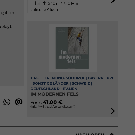
8
310 m / 750 Hm
Julische Alpen
ng ihrer
ablegt.
TIROL | TRENTINO-SÜDTIROL | BAYERN | URI
| SONSTIGE LÄNDER | SCHWEIZ |
DEUTSCHLAND | ITALIEN
IM MODERNEN FELS
41,00 €
Preis:
(inkl. MwSt. zzgl. Versandkosten*)