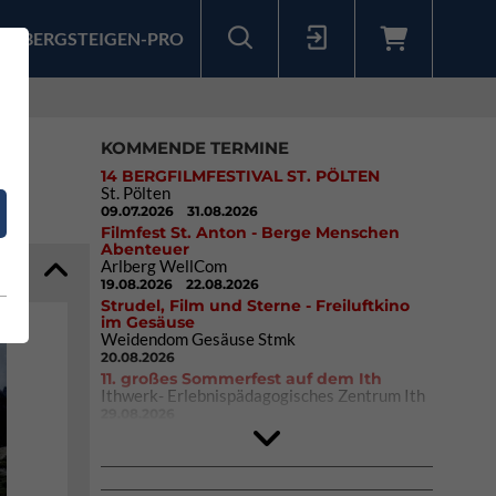
BERGSTEIGEN-PRO
Sollten Sie bereits ein Konto für unsere App haben, können Sie sich mit diesen Daten auch hier anmelden.
KOMMENDE TERMINE
14 BERGFILMFESTIVAL ST. PÖLTEN
St. Pölten
09.07.2026
31.08.2026
Filmfest St. Anton - Berge Menschen
Abenteuer
Arlberg WellCom
19.08.2026
22.08.2026
Strudel, Film und Sterne - Freiluftkino
im Gesäuse
Weidendom Gesäuse Stmk
20.08.2026
11. großes Sommerfest auf dem Ith
Ithwerk- Erlebnispädagogisches Zentrum Ith
29.08.2026
4Blocs KIDS 2026
DAV Kletter- & Boulderzentrum München
Süd (Thalkirchen)
26.09.2026