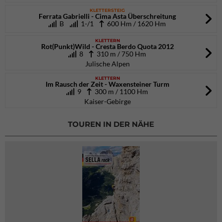
KLETTERSTEIG
Ferrata Gabrielli - Cima Asta Überschreitung
B
1-/1
600 Hm / 1620 Hm
KLETTERN
Rot(Punkt)Wild - Cresta Berdo Quota 2012
8
310 m / 750 Hm
Julische Alpen
KLETTERN
Im Rausch der Zeit - Waxensteiner Turm
9
300 m / 1100 Hm
Kaiser-Gebirge
TOUREN IN DER NÄHE