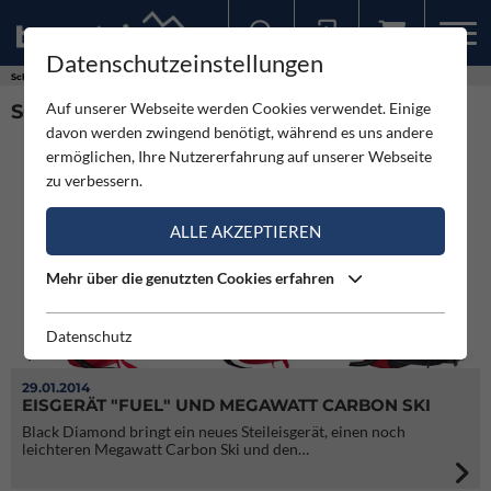
Datenschutzeinstellungen
Sollten Sie bereits ein Konto für unsere App haben, können Sie sich mit diesen Daten auch hier anmelden.
Schlagworte
Jetforce
Auf unserer Webseite werden Cookies verwendet. Einige
SCHLAGWORT: JETFORCE (2)
davon werden zwingend benötigt, während es uns andere
ermöglichen, Ihre Nutzererfahrung auf unserer Webseite
zu verbessern.
ALLE AKZEPTIEREN
Mehr über die genutzten Cookies erfahren
Datenschutz
29.01.2014
EISGERÄT "FUEL" UND MEGAWATT CARBON SKI
Black Diamond bringt ein neues Steileisgerät, einen noch
leichteren Megawatt Carbon Ski und den…