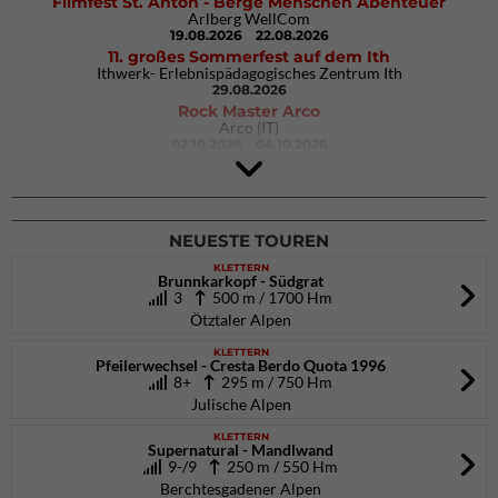
Filmfest St. Anton - Berge Menschen Abenteuer
Arlberg WellCom
19.08.2026
22.08.2026
11. großes Sommerfest auf dem Ith
Ithwerk- Erlebnispädagogisches Zentrum Ith
29.08.2026
Rock Master Arco
Arco (IT)
02.10.2026
04.10.2026
9. Eiskletter Festival Osttirol
Eisparkt Osttirol
08.01.2027
10.01.2027
NEUESTE TOUREN
KLETTERN
Brunnkarkopf - Südgrat
3
500 m / 1700 Hm
Ötztaler Alpen
KLETTERN
Pfeilerwechsel - Cresta Berdo Quota 1996
8+
295 m / 750 Hm
Julische Alpen
KLETTERN
Supernatural - Mandlwand
9-/9
250 m / 550 Hm
Berchtesgadener Alpen