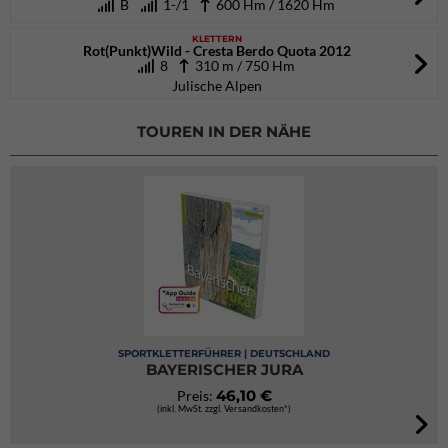
B
1-/1
600 Hm / 1620 Hm
KLETTERN
Rot(Punkt)Wild - Cresta Berdo Quota 2012
8
310 m / 750 Hm
Julische Alpen
TOUREN IN DER NÄHE
SPORTKLETTERFÜHRER | DEUTSCHLAND
BAYERISCHER JURA
46,10 €
Preis:
(inkl. MwSt. zzgl. Versandkosten*)