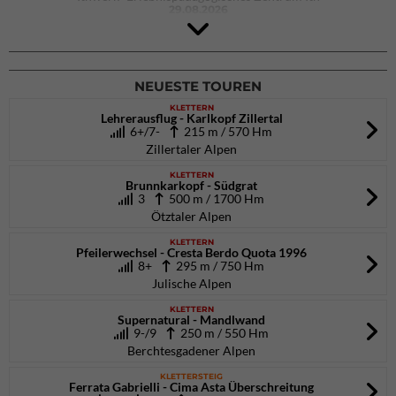
29.08.2026
4Blocs KIDS 2026
DAV Kletter- & Boulderzentrum München Süd (Thalkirchen)
26.09.2026
NEUESTE TOUREN
KLETTERN
Lehrerausflug - Karlkopf Zillertal
6+/7-
215 m / 570 Hm
Zillertaler Alpen
KLETTERN
Brunnkarkopf - Südgrat
3
500 m / 1700 Hm
Ötztaler Alpen
KLETTERN
Pfeilerwechsel - Cresta Berdo Quota 1996
8+
295 m / 750 Hm
Julische Alpen
KLETTERN
Supernatural - Mandlwand
9-/9
250 m / 550 Hm
Berchtesgadener Alpen
KLETTERSTEIG
Ferrata Gabrielli - Cima Asta Überschreitung