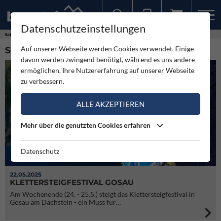
Datenschutzeinstellungen
Sollten Sie bereits ein Konto für unsere App haben, können Sie sich mit diesen Daten auch hier anmelden.
Schlagworte
Klettersteig Training
Auf unserer Webseite werden Cookies verwendet. Einige
SCHLAGWORT: KLETTERSTEIG TRAINING (3)
davon werden zwingend benötigt, während es uns andere
ermöglichen, Ihre Nutzererfahrung auf unserer Webseite
zu verbessern.
ALLE AKZEPTIEREN
Mehr über die genutzten Cookies erfahren
Datenschutz
22.05.2025
KLETTERSTEIGFESTIVAL GOSAU
Am Wochenende (24. - 25.5.) steigt das Klettersteigfestival in
Gosau am Dachstein - ein Muss für…