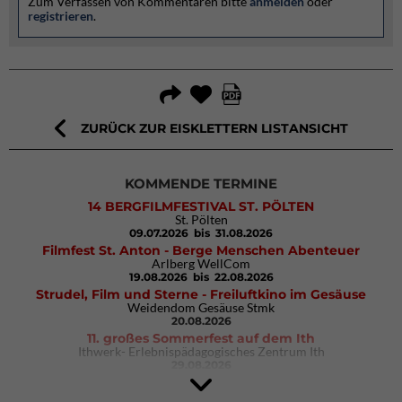
Zum Verfassen von Kommentaren bitte
anmelden
oder
registrieren
.
ZURÜCK ZUR EISKLETTERN LISTANSICHT
KOMMENDE TERMINE
14 BERGFILMFESTIVAL ST. PÖLTEN
St. Pölten
09.07.2026
bis 31.08.2026
Filmfest St. Anton - Berge Menschen Abenteuer
Arlberg WellCom
19.08.2026
bis 22.08.2026
Strudel, Film und Sterne - Freiluftkino im Gesäuse
Weidendom Gesäuse Stmk
20.08.2026
11. großes Sommerfest auf dem Ith
Ithwerk- Erlebnispädagogisches Zentrum Ith
29.08.2026
4Blocs KIDS 2026
DAV Kletter- & Boulderzentrum München Süd (Thalkirchen)