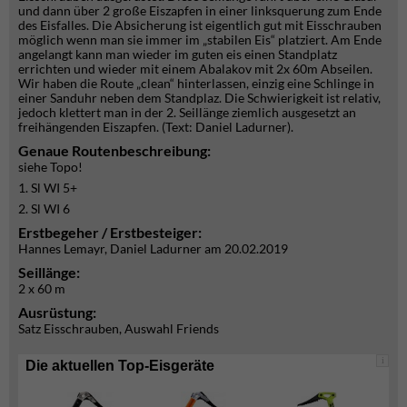
und dann über 2 große Eiszapfen in einer linksquerung zum Ende
des Eisfalles. Die Absicherung ist eigentlich gut mit Eisschrauben
möglich wenn man sie immer im „stabilen Eis“ platziert. Am Ende
angelangt kann man wieder im guten eis einen Standplatz
errichten und wieder mit einem Abalakov mit 2x 60m Abseilen.
Wir haben die Route „clean“ hinterlassen, einzig eine Schlinge in
einer Sanduhr neben dem Standplaz. Die Schwierigkeit ist relativ,
jedoch klettert man in der 2. Seillänge ziemlich ausgesetzt an
freihängenden Eiszapfen. (Text: Daniel Ladurner).
Genaue Routenbeschreibung:
siehe Topo!
1. Sl WI 5+
2. Sl WI 6
Erstbegeher / Erstbesteiger:
Hannes Lemayr, Daniel Ladurner am 20.02.2019
Seillänge:
2 x 60 m
Ausrüstung:
Satz Eisschrauben, Auswahl Friends
i
Die aktuellen Top-Eisgeräte