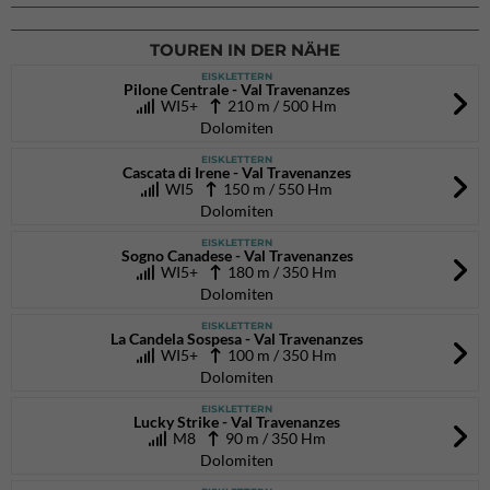
26.09.2026
TOUREN IN DER NÄHE
EISKLETTERN
Pilone Centrale - Val Travenanzes
WI5+
210 m / 500 Hm
Dolomiten
EISKLETTERN
Cascata di Irene - Val Travenanzes
WI5
150 m / 550 Hm
Dolomiten
EISKLETTERN
Sogno Canadese - Val Travenanzes
WI5+
180 m / 350 Hm
Dolomiten
EISKLETTERN
La Candela Sospesa - Val Travenanzes
WI5+
100 m / 350 Hm
Dolomiten
EISKLETTERN
Lucky Strike - Val Travenanzes
M8
90 m / 350 Hm
Dolomiten