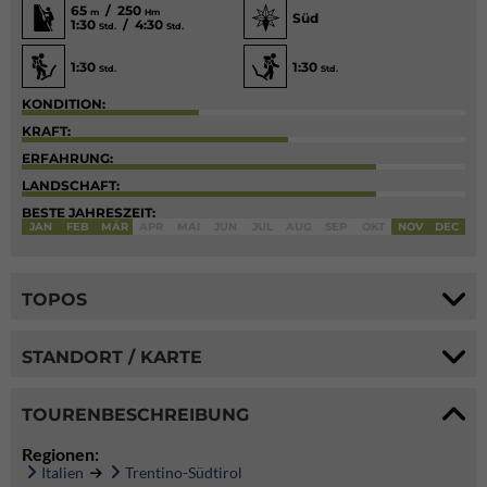
65
/ 250
m
Hm
Süd
1:30
/ 4:30
Std.
Std.
1:30
1:30
Std.
Std.
KONDITION:
KRAFT:
ERFAHRUNG:
LANDSCHAFT:
BESTE JAHRESZEIT:
JAN
FEB
MÄR
APR
MAI
JUN
JUL
AUG
SEP
OKT
NOV
DEC
TOPOS
STANDORT / KARTE
TOURENBESCHREIBUNG
Regionen:
Italien
Trentino-Südtirol