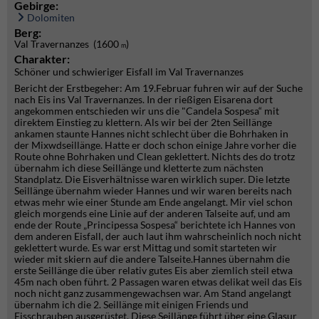
Gebirge:
Dolomiten
Berg:
Val Travernanzes (1600
)
m
Charakter:
Schöner und schwieriger Eisfall im Val Travernanzes
Bericht der Erstbegeher: Am 19.Februar fuhren wir auf der Suche
nach Eis ins Val Travernanzes. In der rießigen Eisarena dort
angekommen entschieden wir uns die "Candela Sospesa“ mit
direktem Einstieg zu klettern. Als wir bei der 2ten Seillänge
ankamen staunte Hannes nicht schlecht über die Bohrhaken in
der Mixwdseillänge. Hatte er doch schon einige Jahre vorher die
Route ohne Bohrhaken und Clean geklettert. Nichts des do trotz
übernahm ich diese Seillänge und kletterte zum nächsten
Standplatz. Die Eisverhältnisse waren wirklich super. Die letzte
Seillänge übernahm wieder Hannes und wir waren bereits nach
etwas mehr wie einer Stunde am Ende angelangt. Mir viel schon
gleich morgends eine Linie auf der anderen Talseite auf, und am
ende der Route „Principessa Sospesa“ berichtete ich Hannes von
dem anderen Eisfall, der auch laut ihm wahrscheinlich noch nicht
geklettert wurde. Es war erst Mittag und somit starteten wir
wieder mit skiern auf die andere Talseite.Hannes übernahm die
erste Seillänge die über relativ gutes Eis aber ziemlich steil etwa
45m nach oben führt. 2 Passagen waren etwas delikat weil das Eis
noch nicht ganz zusammengewachsen war. Am Stand angelangt
übernahm ich die 2. Seillänge mit einigen Friends und
Eisschrauben ausgerüstet. Diese Seillänge führt über eine Glasur