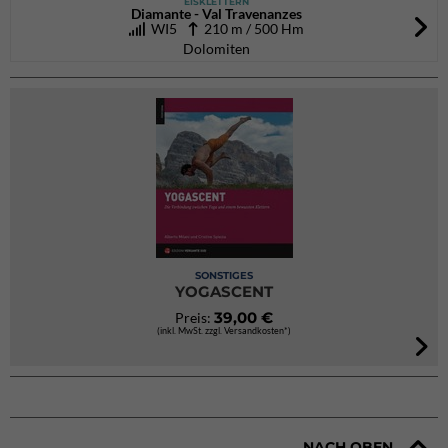
EISKLETTERN
Diamante - Val Travenanzes
WI5
210 m / 500 Hm
Dolomiten
SONSTIGES
YOGASCENT
39,00 €
Preis:
(inkl. MwSt. zzgl. Versandkosten*)
NACH OBEN