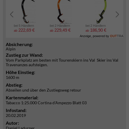
bei 5 Händlern
bei 2 Händlern
bei 2 Händlern
bei 2
222,69 €
229,49 €
186,90 €
6
ab
ab
ab
ab
Anzeige, powered by
OUT
TRA
Absicherung:
Alpin
Zustieg zur Wand:
Vom Parkplatz am besten mit Tourenskiern ins Val Skier ins Val
Travenanzes aufsteigen.
Höhe Einstieg:
1600 m
Abstieg:
Abseilen und über den Zustiegsweg retour
Kartenmaterial:
Tabacco 1:25.000 Cortina d'Ampezzo Blatt 03
Infostand:
20.02.2019
Autor:
Daniel Ladurner