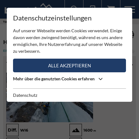
Datenschutzeinstellungen
Sollten Sie bereits ein Konto für unsere App haben, können Sie sich mit diesen Daten auch hier anmelden.
Touren
Eisklettern
Himmelsleiter - Val Travenanzes
Auf unserer Webseite werden Cookies verwendet. Einige
davon werden zwingend benötigt, während es uns andere
HIMMELSLEITER - VAL TRAVENANZES
ermöglichen, Ihre Nutzererfahrung auf unserer Webseite
zu verbessern.
EISKLETTERN
(1)
SCHWER
TOURENINFO
ALLE AKZEPTIEREN
Mehr über die genutzten Cookies erfahren
Datenschutz
Diff.
WI6
1600
m