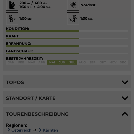
200
/ 460
m
Hm
Nordost
1:30
/ 4:00
Std.
Std.
1:00
1:30
Std.
Std.
KONDITION:
KRAFT:
ERFAHRUNG:
LANDSCHAFT:
BESTE JAHRESZEIT:
JAN
FEB
MÄR
APR
MAI
JUN
JUL
AUG
SEP
OKT
NOV
DEC
TOPOS
STANDORT / KARTE
TOURENBESCHREIBUNG
Regionen:
Österreich
Kärnten