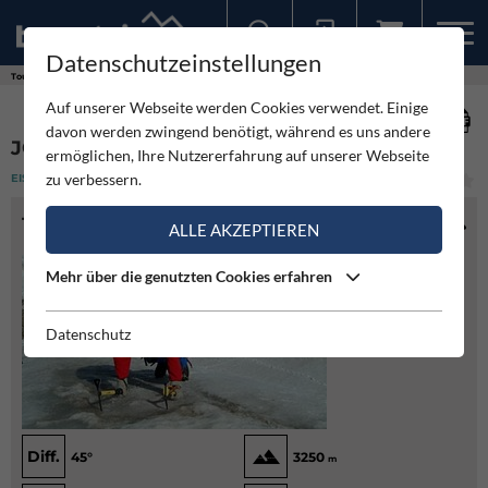
Datenschutzeinstellungen
Sollten Sie bereits ein Konto für unsere App haben, können Sie sich mit diesen Daten auch hier anmelden.
Touren
Eisklettern
Johannisberg NO-Wand
Auf unserer Webseite werden Cookies verwendet. Einige
davon werden zwingend benötigt, während es uns andere
JOHANNISBERG NO-WAND
ermöglichen, Ihre Nutzererfahrung auf unserer Webseite
zu verbessern.
EISKLETTERN
(2)
LEICHT
TOURENINFO
ALLE AKZEPTIEREN
Mehr über die genutzten Cookies erfahren
Datenschutz
Diff.
45°
3250
m