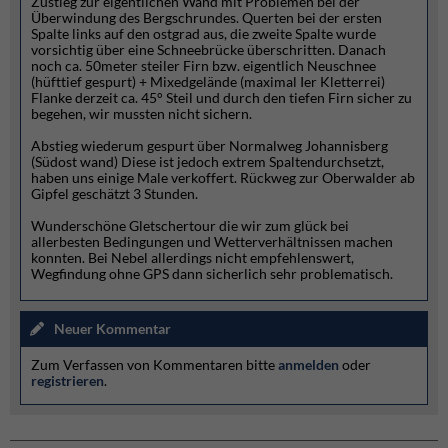
Zustieg zur eigentlichen Wand mit Problemen bei der
Überwindung des Bergschrundes. Querten bei der ersten
Spalte links auf den ostgrad aus, die zweite Spalte wurde
vorsichtig über eine Schneebrücke überschritten. Danach
noch ca. 50meter steiler Firn bzw. eigentlich Neuschnee
(hüfttief gespurt) + Mixedgelände (maximal Ier Kletterrei)
Flanke derzeit ca. 45° Steil und durch den tiefen Firn sicher zu
begehen, wir mussten nicht sichern.
Abstieg wiederum gespurt über Normalweg Johannisberg
(Südost wand) Diese ist jedoch extrem Spaltendurchsetzt,
haben uns einige Male verkoffert. Rückweg zur Oberwalder ab
Gipfel geschätzt 3 Stunden.
Wunderschöne Gletschertour die wir zum glück bei
allerbesten Bedingungen und Wetterverhältnissen machen
konnten. Bei Nebel allerdings nicht empfehlenswert,
Wegfindung ohne GPS dann sicherlich sehr problematisch.
Neuer Kommentar
Zum Verfassen von Kommentaren bitte
anmelden
oder
registrieren
.