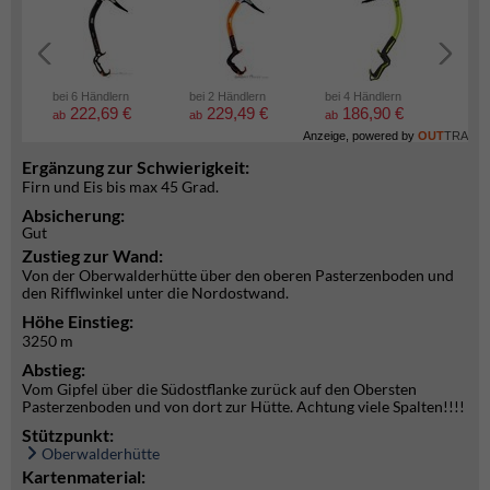
bei 6 Händlern
bei 2 Händlern
bei 4 Händlern
bei 2
222,69 €
229,49 €
186,90 €
5
ab
ab
ab
ab
Anzeige, powered by
OUT
TRA
Ergänzung zur Schwierigkeit:
Firn und Eis bis max 45 Grad.
Absicherung:
Gut
Zustieg zur Wand:
Von der Oberwalderhütte über den oberen Pasterzenboden und
den Rifflwinkel unter die Nordostwand.
Höhe Einstieg:
3250 m
Abstieg:
Vom Gipfel über die Südostflanke zurück auf den Obersten
Pasterzenboden und von dort zur Hütte. Achtung viele Spalten!!!!
Stützpunkt:
Oberwalderhütte
Kartenmaterial: