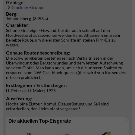
Gebirge:
Glockner-Gruppe
Berg:
Johannisberg (3453
)
m
Charakter:
Schöne Einsteiger-Eiswand, bei der auch schnell auf den
Nordwestgrat ausgewichen werden kann. Allgemein eine sehr
beliebte Route, um die ersten Schritte im steilen Firn/Eis zu
wagen.
Genaue Routenbeschreibung:
Die Schwierigkeiten bestehen je nach Verhältnissen in der
Überwindung des Bergschrundes und dem letzten Aufschwung
vor dem Gipfel. Man kann auch, um sich die unteren Spalten zu
ersparen, vom NW-Grat hineinqueren (dies wird von Kursen des
öfteren praktiziert).
Erstbegeher / Erstbesteiger:
H. Peterka; H. Maier; 1925
Ausrüstung:
Hochalpine Eistour. Kompl. Eisausrüstung und Seil sind
erforderlich, den Helm nicht vergessen!
i
Die aktuellen Top-Eisgeräte