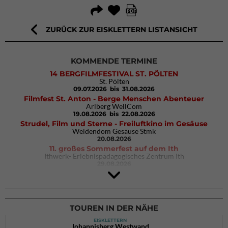
ZURÜCK ZUR EISKLETTERN LISTANSICHT
KOMMENDE TERMINE
14 BERGFILMFESTIVAL ST. PÖLTEN
St. Pölten
09.07.2026
bis 31.08.2026
Filmfest St. Anton - Berge Menschen Abenteuer
Arlberg WellCom
19.08.2026
bis 22.08.2026
Strudel, Film und Sterne - Freiluftkino im Gesäuse
Weidendom Gesäuse Stmk
20.08.2026
11. großes Sommerfest auf dem Ith
Ithwerk- Erlebnispädagogisches Zentrum Ith
29.08.2026
4Blocs KIDS 2026
DAV Kletter- & Boulderzentrum München Süd (Thalkirchen)
26.09.2026
TOUREN IN DER NÄHE
EISKLETTERN
Johannisberg Westwand