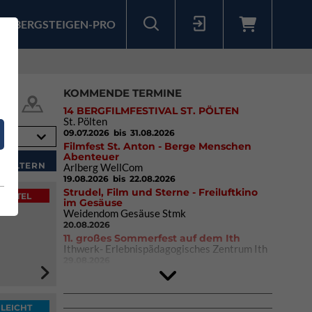
BERGSTEIGEN-PRO
Sollten Sie bereits ein Konto für unsere App haben, können Sie sich mit diesen Daten auch hier anmelden.
KOMMENDE TERMINE
14 BERGFILMFESTIVAL ST. PÖLTEN
St. Pölten
09.07.2026
bis 31.08.2026
Filmfest St. Anton - Berge Menschen
Abenteuer
Arlberg WellCom
19.08.2026
bis 22.08.2026
Strudel, Film und Sterne - Freiluftkino
MITTEL
im Gesäuse
Weidendom Gesäuse Stmk
20.08.2026
11. großes Sommerfest auf dem Ith
Ithwerk- Erlebnispädagogisches Zentrum Ith
29.08.2026
4Blocs KIDS 2026
DAV Kletter- & Boulderzentrum München
Süd (Thalkirchen)
26.09.2026
LEICHT