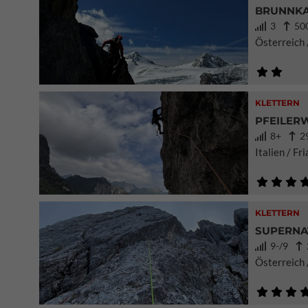
BRUNNKA
3
500
Österreich /
KLETTERN
PFEILERW
8+
29
Italien / Fr
KLETTERN
SUPERNA
9-/9
2
Österreich 