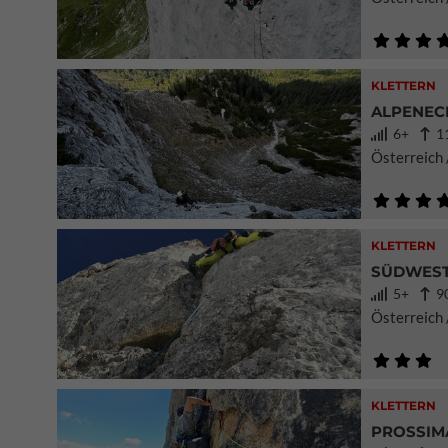
KLETTERN
ALPENECH
6+
11
Österreich 
KLETTERN
SÜDWEST
5+
90
Österreich
KLETTERN
PROSSIMA