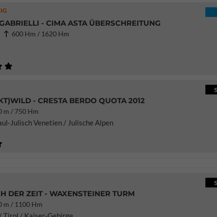
IG
GABRIELLI - CIMA ASTA ÜBERSCHREITUNG
1
600 Hm / 1620 Hm
T)WILD - CRESTA BERDO QUOTA 2012
 m / 750 Hm
iaul-Julisch Venetien / Julische Alpen
H DER ZEIT - WAXENSTEINER TURM
 m / 1100 Hm
/ Tirol / Kaiser-Gebirge