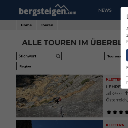
NEWS
PR
Home
Touren
ALLE TOUREN IM ÜBERBLIC
Stichwort
Tourenart
Region
KLETTERN
LEHRERAU
6+/7-
Österreich /
KLETTERN