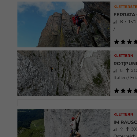
KLETTERSTE
FERRATA 
B / 1-/
/
KLETTERN
ROT(PUNK
8
310
Italien / Fr
KLETTERN
IM RAUSC
9
300
Österreich 