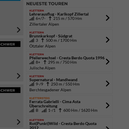
NEUESTE TOUREN
KLETTERN
Lehrerausflug - Karlkopf Zillertal
6+/7-
215 m / 570 Hm
Zillertaler Alpen
KLETTERN
Brunnkarkopf - Südgrat
3
500 m / 1700 Hm
SCHWER
Ötztaler Alpen
KLETTERN
Pfeilerwechsel - Cresta Berdo Quota 1996
8+
295 m / 750 Hm
Julische Alpen
KLETTERN
Supernatural - Mandlwand
9-/9
250 m / 550 Hm
Berchtesgadener Alpen
SCHWER
KLETTERSTEIG
Ferrata Gabrielli - Cima Asta
Überschreitung
B
1-/1
600 Hm / 1620 Hm
KLETTERN
Rot(Punkt)Wild - Cresta Berdo Quota
2012