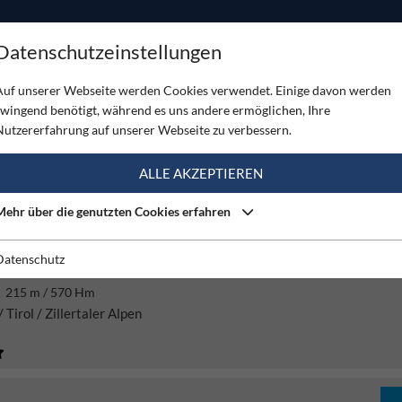
ODUKTE
TOUREN
SERVICE
SHOP
MAGAZINE
Datenschutzeinstellungen
Auf unserer Webseite werden Cookies verwendet. Einige davon werden
zwingend benötigt, während es uns andere ermöglichen, Ihre
K (5973)
Nutzererfahrung auf unserer Webseite zu verbessern.
ALLE AKZEPTIEREN
Schwierigkeit
Gebirge
Mehr über die genutzten Cookies erfahren
Datenschutz
SFLUG - KARLKOPF ZILLERTAL
215 m / 570 Hm
 Tirol / Zillertaler Alpen