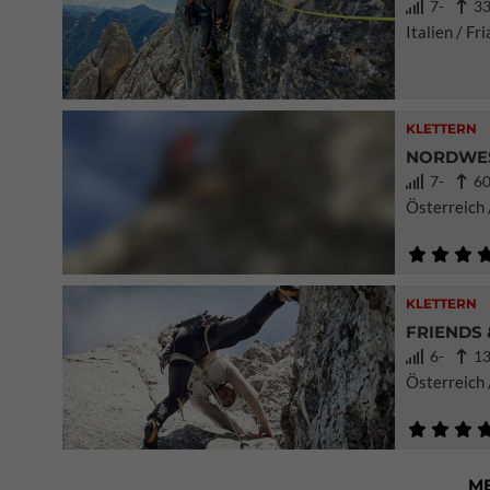
7-
33
Italien / Fr
KLETTERN
NORDWES
7-
60
Österreich
KLETTERN
FRIENDS 
6-
13
Österreich 
M