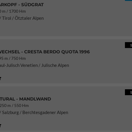
RKOPF - SÜDGRAT
 m / 1700 Hm
 Tirol / Ötztaler Alpen
ECHSEL - CRESTA BERDO QUOTA 1996
5 m / 750 Hm
iaul-Julisch Venetien / Julische Alpen
TURAL - MANDLWAND
50 m / 550 Hm
/ Salzburg / Berchtesgadener Alpen