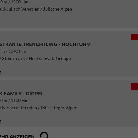
0 m / 1200 Hm
iaul-Julisch Venetien / Julische Alpen
TKANTE TRENCHTLING - HOCHTURM
 m / 1040 Hm
 / Steiermark / Hochschwab-Gruppe
& FAMILY - GIPPEL
0 m / 1100 Hm
/ Niederösterreich / Mürzsteger Alpen
EHR ANZEIGEN