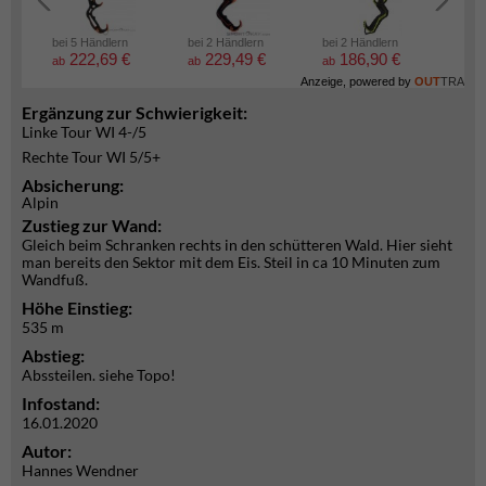
bei 5 Händlern
bei 2 Händlern
bei 2 Händlern
bei 2
222,69 €
229,49 €
186,90 €
6
ab
ab
ab
ab
Anzeige, powered by
OUT
TRA
Ergänzung zur Schwierigkeit:
Linke Tour WI 4-/5
Rechte Tour WI 5/5+
Absicherung:
Alpin
Zustieg zur Wand:
Gleich beim Schranken rechts in den schütteren Wald. Hier sieht
man bereits den Sektor mit dem Eis. Steil in ca 10 Minuten zum
Wandfuß.
Höhe Einstieg:
535 m
Abstieg:
Abssteilen. siehe Topo!
Infostand:
16.01.2020
Autor:
Hannes Wendner