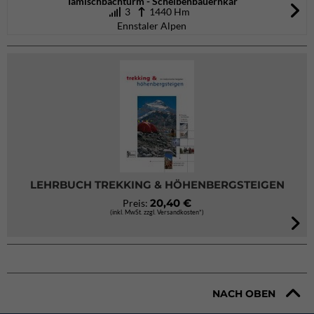
Tamischbachturm - Scheibenbauernkar
3
1440 Hm
Ennstaler Alpen
LEHRBUCH TREKKING & HÖHENBERGSTEIGEN
20,40 €
Preis:
(inkl. MwSt. zzgl. Versandkosten*)
NACH OBEN