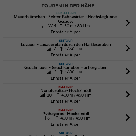
TOUREN IN DER NÄHE
EISKLETTERN
Mauerblümchen - Sektor Bahnwärter - Hochstegtunnel
Gesäuse
WI4
50 m / 80 Hm
Ennstaler Alpen
SKITOUR
Lugauer - Lugauerplan durch den Hartlesgraben
3
1660 Hm
Ennstaler Alpen
SKITOUR
Gsuchmauer - Gsuchkar über Hartlesgraben
3
1600 Hm
Ennstaler Alpen
KLETTERN
Nonplusultra - Hochzinödl
10-
400 m / 450 Hm
Ennstaler Alpen
KLETTERN
Pythagoras - Hochzinödl
8+
400 m / 450 Hm
Ennstaler Alpen
SKITOUR