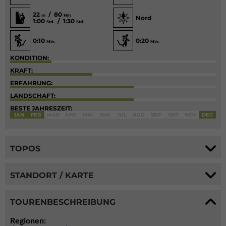
22
/ 80
m
Hm
Nord
1:00
/ 1:30
Std.
Std.
0:10
0:20
Min.
Min.
KONDITION:
KRAFT:
ERFAHRUNG:
LANDSCHAFT:
BESTE JAHRESZEIT:
JAN
FEB
MÄR
APR
MAI
JUN
JUL
AUG
SEP
OKT
NOV
DEC
TOPOS
STANDORT / KARTE
TOURENBESCHREIBUNG
Regionen: