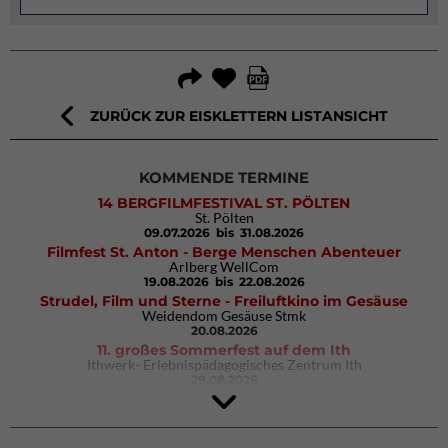
ZURÜCK ZUR EISKLETTERN LISTANSICHT
KOMMENDE TERMINE
14 BERGFILMFESTIVAL ST. PÖLTEN
St. Pölten
09.07.2026
bis 31.08.2026
Filmfest St. Anton - Berge Menschen Abenteuer
Arlberg WellCom
19.08.2026
bis 22.08.2026
Strudel, Film und Sterne - Freiluftkino im Gesäuse
Weidendom Gesäuse Stmk
20.08.2026
11. großes Sommerfest auf dem Ith
Ithwerk- Erlebnispädagogisches Zentrum Ith
29.08.2026
4Blocs KIDS 2026
DAV Kletter- & Boulderzentrum München Süd (Thalkirchen)
26.09.2026