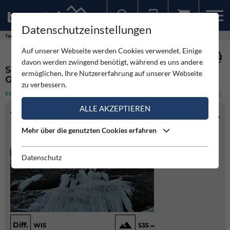
Datenschutzeinstellungen
Sollten Sie bereits ein Konto für unsere App haben, können Sie sich mit diesen Daten auch hier anmelden.
Touren
Eisklettern
Sektor Abstellgleis- Hochstegtunnel Gesäuse
Auf unserer Webseite werden Cookies verwendet. Einige
davon werden zwingend benötigt, während es uns andere
SEKTOR ABSTELLGLEIS- HOCHSTEGTUNNEL
ermöglichen, Ihre Nutzererfahrung auf unserer Webseite
GESÄUSE
zu verbessern.
EISKLETTERN
(1)
MITTEL
ALLE AKZEPTIEREN
TOURENINFO
Mehr über die genutzten Cookies erfahren
Datenschutz
Diff.
WI5
535
m