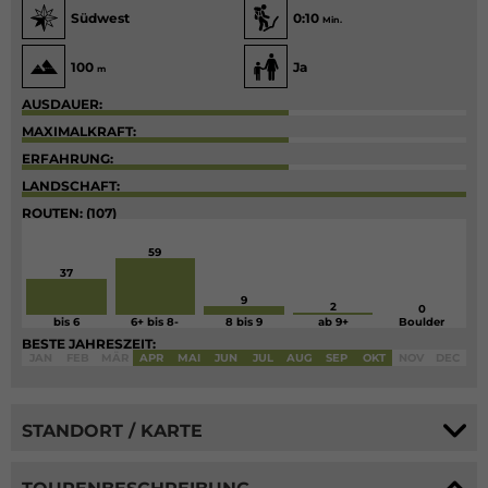
Südwest
0:10
Min.
100
Ja
m
AUSDAUER:
MAXIMALKRAFT:
ERFAHRUNG:
LANDSCHAFT:
ROUTEN: (107)
59
37
9
2
0
bis 6
6+ bis 8-
8 bis 9
ab 9+
Boulder
BESTE JAHRESZEIT:
JAN
FEB
MÄR
APR
MAI
JUN
JUL
AUG
SEP
OKT
NOV
DEC
STANDORT / KARTE