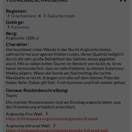
TOURENBESCHREIBUNG
Regionen:
Griechenland
Ägäische Inseln
Gebirge:
Kalymnos
Berg:
Arginonta (100
)
m
Charakter:
Die leuchtend roten Wände in der Bucht Arginonta bieten
zahlreiche herausragende Kletterrouten, deren Qualität lediglich
durch die sehr große Beliebtheit des Gebiets etwas geglättet
wurd. Mit so vielen tollen Touren im Bereich von 6a bis 6c ist es
kaum verwunderlich, dass so viele Kletterer zu diesem Kalymnos-
Mekka pilgern. Wenn die Sonne am Nachmittag die rechte
Wandseite erreicht, drängen sich alle auf dem kleinen Platz der
linken Seite. Daher gilt hier: Früh kommen und früh wieder gehen.
Genaue Routenbeschreibung:
Topos:
Die meisten Routennamen sind am Einstieg angeschrieben, was
die Orientierung erheblich erleichtert.
Arginonta Fire Wall:
https://climbapedia.org/content/arginonta-firewall
Arginonta Infrared Wall:
https://climbapedia.org/content/arginonta-infrared-wall