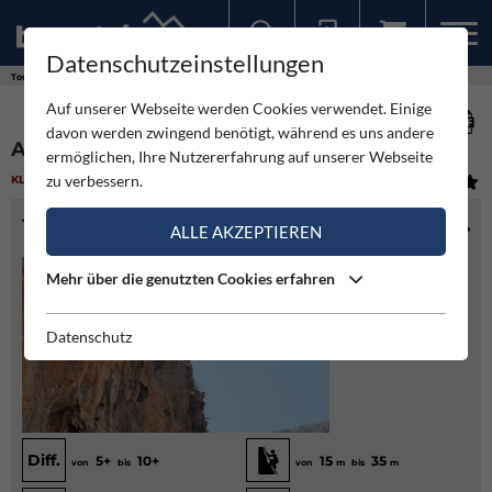
Datenschutzeinstellungen
Sollten Sie bereits ein Konto für unsere App haben, können Sie sich mit diesen Daten auch hier anmelden.
Touren
Klettergarten
Arginonta - Kalymnos
Auf unserer Webseite werden Cookies verwendet. Einige
davon werden zwingend benötigt, während es uns andere
ARGINONTA - KALYMNOS
ermöglichen, Ihre Nutzererfahrung auf unserer Webseite
zu verbessern.
KLETTERGARTEN
(1)
MITTEL
TOURENINFO
ALLE AKZEPTIEREN
Mehr über die genutzten Cookies erfahren
Datenschutz
Diff.
5+
10+
15
35
von
bis
von
m
bis
m