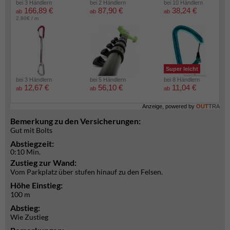
bei 3 Händlern
bei 2 Händlern
bei 10 Händlern
166,89 €
87,90 €
38,24 €
ab
ab
ab
2.80€ / m
Super leicht
bei 3 Händlern
bei 5 Händlern
bei 8 Händlern
12,67 €
56,10 €
11,04 €
ab
ab
ab
Anzeige, powered by
OUT
TRA
Bemerkung zu den Versicherungen:
Gut mit Bolts
Abstiegzeit:
0:10 Min.
Zustieg zur Wand:
Vom Parkplatz über stufen hinauf zu den Felsen.
Höhe Einstieg:
100 m
Abstieg:
Wie Zustieg