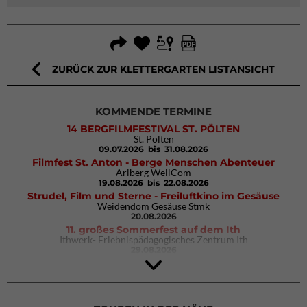
ZURÜCK ZUR KLETTERGARTEN LISTANSICHT
KOMMENDE TERMINE
14 BERGFILMFESTIVAL ST. PÖLTEN
St. Pölten
09.07.2026
bis 31.08.2026
Filmfest St. Anton - Berge Menschen Abenteuer
Arlberg WellCom
19.08.2026
bis 22.08.2026
Strudel, Film und Sterne - Freiluftkino im Gesäuse
Weidendom Gesäuse Stmk
20.08.2026
11. großes Sommerfest auf dem Ith
Ithwerk- Erlebnispädagogisches Zentrum Ith
29.08.2026
Rock Master Arco
Arco (IT)
02.10.2026
bis 04.10.2026