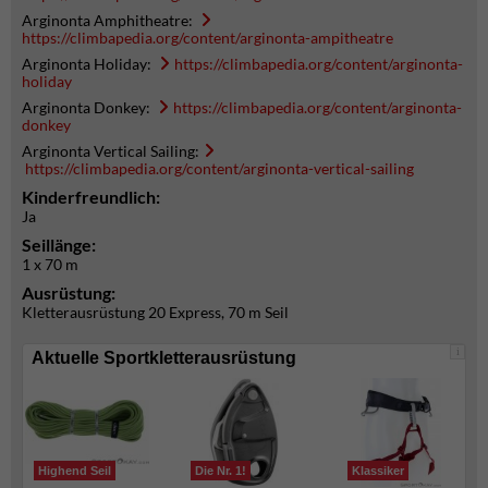
Arginonta Amphitheatre:
https://climbapedia.org/content/arginonta-ampitheatre
Arginonta Holiday:
https://climbapedia.org/content/arginonta-
holiday
Arginonta Donkey:
https://climbapedia.org/content/arginonta-
donkey
Arginonta Vertical Sailing:
https://climbapedia.org/content/arginonta-vertical-sailing
Kinderfreundlich:
Ja
Seillänge:
1 x 70 m
Ausrüstung:
Kletterausrüstung 20 Express, 70 m Seil
i
Aktuelle Sportkletterausrüstung
Highend Seil
Die Nr. 1!
Klassiker