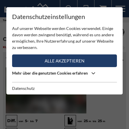
Datenschutzeinstellungen
Sollten Sie bereits ein Konto für unsere App haben, können Sie sich mit diesen Daten auch hier anmelden.
Touren
Klettergarten
Cellon "Linke Platte"
Auf unserer Webseite werden Cookies verwendet. Einige
davon werden zwingend benötigt, während es uns andere
CELLON "LINKE PLATTE"
ermöglichen, Ihre Nutzererfahrung auf unserer Webseite
zu verbessern.
KLETTERGARTEN
(2)
LEICHT
TOURENINFO
ALLE AKZEPTIEREN
Mehr über die genutzten Cookies erfahren
Datenschutz
Diff.
5-
7
25
25
von
bis
von
m
bis
m