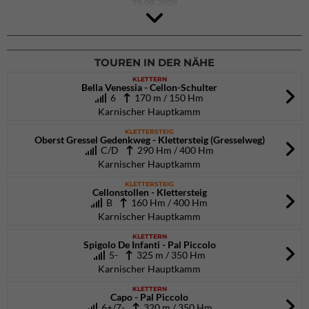
29.08.2026
4Blocs KIDS 2026
DAV Kletter- & Boulderzentrum München Süd (Thalkirchen)
26.09.2026
TOUREN IN DER NÄHE
KLETTERN
Bella Venessia - Cellon-Schulter
6
170 m / 150 Hm
Karnischer Hauptkamm
KLETTERSTEIG
Oberst Gressel Gedenkweg - Klettersteig (Gresselweg)
C/D
290 Hm / 400 Hm
Karnischer Hauptkamm
KLETTERSTEIG
Cellonstollen - Klettersteig
B
160 Hm / 400 Hm
Karnischer Hauptkamm
KLETTERN
Spigolo De Infanti - Pal Piccolo
5-
325 m / 350 Hm
Karnischer Hauptkamm
KLETTERN
Capo - Pal Piccolo
6+/7-
320 m / 350 Hm