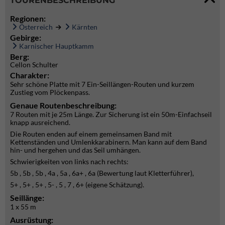
TOURENBESCHREIBUNG
Regionen:
Österreich
Kärnten
Gebirge:
Karnischer Hauptkamm
Berg:
Cellon Schulter
Charakter:
Sehr schöne Platte mit 7 Ein-Seillängen-Routen und kurzem
Zustieg vom Plöckenpass.
Genaue Routenbeschreibung:
7 Routen mit je 25m Länge. Zur Sicherung ist ein 50m-Einfachseil
knapp ausreichend.
Die Routen enden auf einem gemeinsamen Band mit
Kettenständen und Umlenkkarabinern. Man kann auf dem Band
hin- und hergehen und das Seil umhängen.
Schwierigkeiten von links nach rechts:
5b , 5b , 5b , 4a , 5a , 6a+ , 6a (Bewertung laut Kletterführer),
5+ , 5+ , 5+ , 5- , 5 , 7 , 6+ (eigene Schätzung).
Seillänge:
1 x 55 m
Ausrüstung: