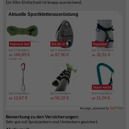
Ein 50m-Einfachseil ist knapp ausreichend.
i
Aktuelle Sportkletterausrüstung
Highend Seil
Die Nr. 1!
Klassiker
bei 3 Händlern
bei 2 Händlern
bei 11 Händlern
166,89 €
87,90 €
32,51 €
ab
ab
ab
2.80€ / m
Super leicht
bei 4 Händlern
bei 5 Händlern
bei 8 Händlern
12,67 €
56,10 €
11,04 €
ab
ab
ab
Anzeige, powered by
OUT
TRA
Bemerkung zu den Versicherungen:
Sehr gut mit Spreizankern und Umlenkern gesichert.