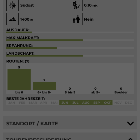
Südost
0:10
Min.
1400
Nein
m
AUSDAUER:
MAXIMALKRAFT:
ERFAHRUNG:
LANDSCHAFT:
ROUTEN: (7)
5
2
0
0
0
bis 6
6+ bis 8-
8 bis 9
ab 9+
Boulder
BESTE JAHRESZEIT:
JAN
FEB
MÄR
APR
MAI
JUN
JUL
AUG
SEP
OKT
NOV
DEC
STANDORT / KARTE