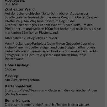
Abstiegzeit:
0:05 Min.
Zustieg zur Wand:
Auf der österreichischen Seite, beim oberen Ausgang der
Straßengalerie, beginnt der markierte Weg zum Oberst-Gressel-
Klettersteig. Am Weg hinauf bis zum Beginn der
Drahtseilsicherungen. Hier am Wandfuß nach links, um den
Pfeiler herum und weitere 100m fast horizontal nach links bis zur
markanten 25m hohen Plattenwand.
Alternativer Zustieg (etwas direkter):
Vom Plöckenpass-Parkplatz (beim linken Gebäude) über eine
kleine Mauer mit Leiter steigen und dem Steiglein 60m folgen.
Unterhalb von 2 zugemauerten Bunkern horizontal nach rechts
(Steigspur), ein Geröllfeld queren und zuletzt hinauf zur
Plattenwand.
Höhe Einstieg:
1400 m
Abstieg:
Am Zustiegsweg retour.
Kartenmaterial:
Literatur: Pieler/Neumann – Klettern in den Karnischen Alpen
(Verlag Neumann).
Bemerkungen:
Die beschriebene "Linke Platte" ist Teil des Klettergartens