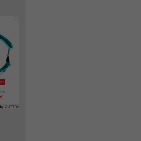
i
e
cht
lern
 €
 by
OUT
TRA