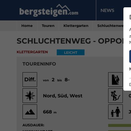
NEWS
PR
Home
Touren
Klettergarten
Schluchtenweg - 
SCHLUCHTENWEG - OPPONI
KLETTERGARTEN
LEICHT
TOURENINFO
Diff.
2
8-
von
bis
v
Nord, Süd, West
668
m
AUSDAUER: