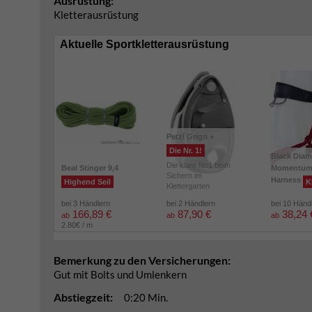
Ausrüstung:
Kletterausrüstung
Aktuelle Sportkletterausrüstung
Petzl Grigri +
Die Nr. 1!
Black Dia
Die klare No1 beim
Beal Stinger 9,4
Momentu
Sichern im
Harness
Highend Seil
K
Klettergarten
bei 3 Händlern
bei 2 Händlern
bei 10 Händ
166,89 €
87,90 €
38,24 
ab
ab
ab
2.80€ / m
Bemerkung zu den Versicherungen:
Gut mit Bolts und Umlenkern
Abstiegzeit:
0:20 Min.