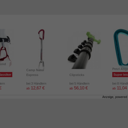
mond
m
Petzl Ang
Camp Nano
lassiker
Super lei
Express
Clipsticks
lern
bei 3 Händlern
bei 5 Händlern
bei 8 Händ
€
12,67 €
56,10 €
11,04
ab
ab
ab
Anzeige, powered