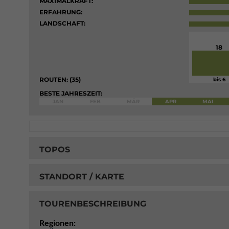
MAXIMALKRAFT:
ERFAHRUNG:
LANDSCHAFT:
18
ROUTEN: (35)
bis 6
BESTE JAHRESZEIT:
JAN
FEB
MÄR
APR
MAI
TOPOS
STANDORT / KARTE
TOURENBESCHREIBUNG
Regionen: