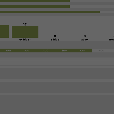
17
0
0
6+ bis 8-
8 bis 9
ab 9+
Bou
JUN
JUL
AUG
SEP
OKT
NOV