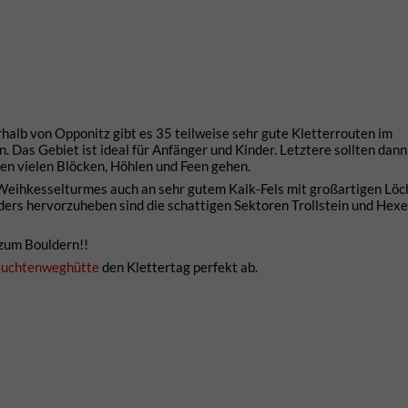
alb von Opponitz gibt es 35 teilweise sehr gute Kletterrouten im
. Das Gebiet ist ideal für Anfänger und Kinder. Letztere sollten dan
n vielen Blöcken, Höhlen und Feen gehen.
 Weihkesselturmes auch an sehr gutem Kalk-Fels mit großartigen Löc
rs hervorzuheben sind die schattigen Sektoren Trollstein und Hex
 zum Bouldern!!
luchtenweghütte
den Klettertag perfekt ab.