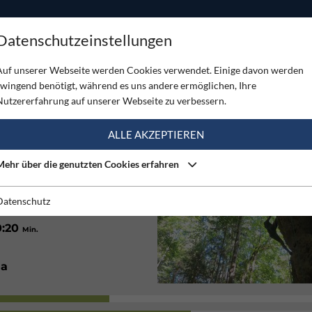
ODUKTE
TOUREN
SERVICE
SHOP
MAGAZINE
Datenschutzeinstellungen
Opponitz
Auf unserer Webseite werden Cookies verwendet. Einige davon werden
zwingend benötigt, während es uns andere ermöglichen, Ihre
TZ
Nutzererfahrung auf unserer Webseite zu verbessern.
(1)
ALLE AKZEPTIEREN
Mehr über die genutzten Cookies erfahren
7
20
on
m
bis
m
Datenschutz
0:20
Min.
Ja