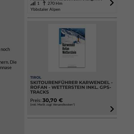
1
270 Hm
Ybbstaler Alpen
n noch
hern. Die
ennase
TIROL
SKITOURENFÜHRER KARWENDEL -
ROFAN - WETTERSTEIN INKL. GPS-
TRACKS
30,70 €
Preis:
(inkl. MwSt. zzgl. Versandkosten*)