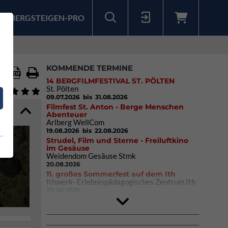
BERGSTEIGEN-PRO
Sollten Sie bereits ein Konto für unsere App haben, können Sie sich mit diesen Daten auch hier anmelden.
KOMMENDE TERMINE
14 BERGFILMFESTIVAL ST. PÖLTEN
St. Pölten
09.07.2026
bis 31.08.2026
Filmfest St. Anton - Berge Menschen
Abenteuer
Arlberg WellCom
19.08.2026
bis 22.08.2026
Strudel, Film und Sterne - Freiluftkino
im Gesäuse
Weidendom Gesäuse Stmk
20.08.2026
11. großes Sommerfest auf dem Ith
Ithwerk- Erlebnispädagogisches Zentrum Ith
29.08.2026
Rock Master Arco
Arco (IT)
02.10.2026
bis 04.10.2026