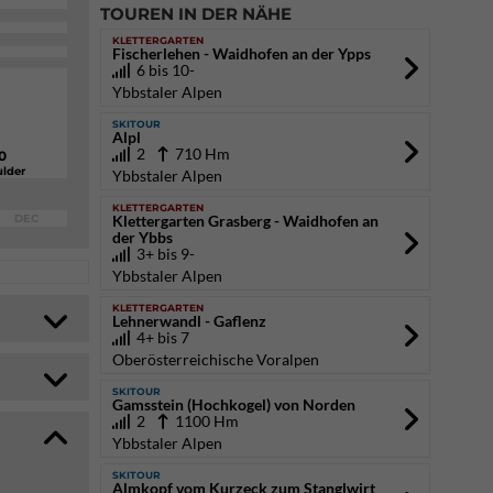
TOUREN IN DER NÄHE
KLETTERGARTEN
Fischerlehen - Waidhofen an der Ypps
6 bis 10-
Ybbstaler Alpen
SKITOUR
Alpl
2
710 Hm
0
lder
Ybbstaler Alpen
KLETTERGARTEN
DEC
Klettergarten Grasberg - Waidhofen an
der Ybbs
3+ bis 9-
Ybbstaler Alpen
KLETTERGARTEN
Lehnerwandl - Gaflenz
4+ bis 7
Oberösterreichische Voralpen
SKITOUR
Gamsstein (Hochkogel) von Norden
2
1100 Hm
Ybbstaler Alpen
SKITOUR
Almkopf vom Kurzeck zum Stanglwirt