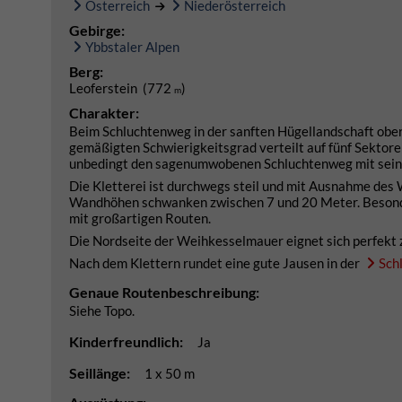
Österreich
Niederösterreich
Gebirge:
Ybbstaler Alpen
Berg:
Leoferstein (772
)
m
Charakter:
Beim Schluchtenweg in der sanften Hügellandschaft oberh
gemäßigten Schwierigkeitsgrad verteilt auf fünf Sektoren
unbedingt den sagenumwobenen Schluchtenweg mit seine
Die Kletterei ist durchwegs steil und mit Ausnahme des
Wandhöhen schwanken zwischen 7 und 20 Meter. Besonde
mit großartigen Routen.
Die Nordseite der Weihkesselmauer eignet sich perfekt
Nach dem Klettern rundet eine gute Jausen in der
Sch
Genaue Routenbeschreibung:
Siehe Topo.
Kinderfreundlich:
Ja
Seillänge:
1 x 50 m