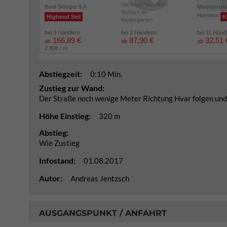
Die klare No1 beim
Beal Stinger 9,4
Momentu
Sichern im
Harness
Highend Seil
K
Klettergarten
bei 3 Händlern
bei 2 Händlern
bei 11 Händ
166,89 €
87,90 €
32,51 
ab
ab
ab
2.80€ / m
Abstiegzeit:
0:10 Min.
Zustieg zur Wand:
Der Straße noch wenige Meter Richtung Hvar folgen un
Höhe Einstieg:
320 m
Abstieg:
Wie Zustieg
Infostand:
01.08.2017
Autor:
Andreas Jentzsch
AUSGANGSPUNKT / ANFAHRT