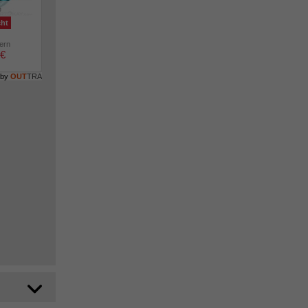
e
cht
lern
 €
 by
OUT
TRA