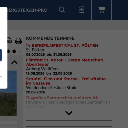
BERGSTEIGEN-PRO
Sollten Sie bereits ein Konto für unsere App haben, können Sie sich mit diesen Daten auch hier anmelden.
KOMMENDE TERMINE
14 BERGFILMFESTIVAL ST. PÖLTEN
St. Pölten
09.07.2026
bis 31.08.2026
Filmfest St. Anton - Berge Menschen
Abenteuer
Arlberg WellCom
19.08.2026
bis 22.08.2026
Strudel, Film und Sterne - Freiluftkino
im Gesäuse
Weidendom Gesäuse Stmk
20.08.2026
11. großes Sommerfest auf dem Ith
Ithwerk- Erlebnispädagogisches Zentrum Ith
29.08.2026
4Blocs KIDS 2026
DAV Kletter- & Boulderzentrum München
Süd (Thalkirchen)
26.09.2026