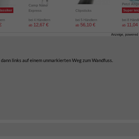
m
Petzl Ang
Camp Nano
lassiker
Super lei
Express
Clipsticks
lern
bei 4 Händlern
bei 5 Händlern
bei 8 Händ
€
12,67 €
56,10 €
11,04
ab
ab
ab
Anzeige, powered
d dann links auf einem unmarkierten Weg zum Wandfuss.