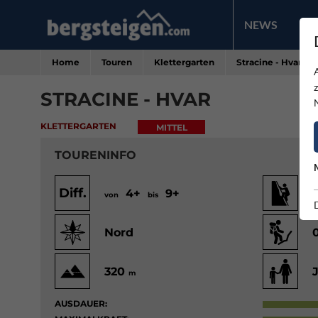
NEWS
PR
Home
Touren
Klettergarten
Stracine - Hvar
STRACINE - HVAR
KLETTERGARTEN
MITTEL
TOURENINFO
Diff.
4+
9+
von
bis
v
Nord
320
m
AUSDAUER: