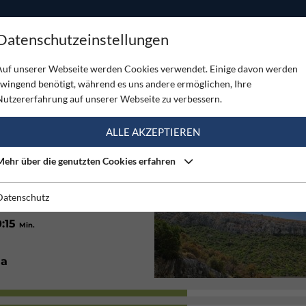
ODUKTE
TOUREN
SERVICE
SHOP
MAGAZINE
Datenschutzeinstellungen
Auf unserer Webseite werden Cookies verwendet. Einige davon werden
zwingend benötigt, während es uns andere ermöglichen, Ihre
Nutzererfahrung auf unserer Webseite zu verbessern.
(1)
ALLE AKZEPTIEREN
Mehr über die genutzten Cookies erfahren
10
44
on
m
bis
m
Datenschutz
0:15
Min.
Ja