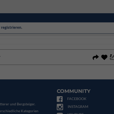
r
registrieren
.
T
COMMUNITY
FACEBOOK
tterer und Bergsteiger.
INSTAGRAM
terschiedliche Kategorien