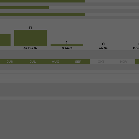
11
1
0
6+ bis 8-
8 bis 9
ab 9+
Bou
JUN
JUL
AUG
SEP
OKT
NOV