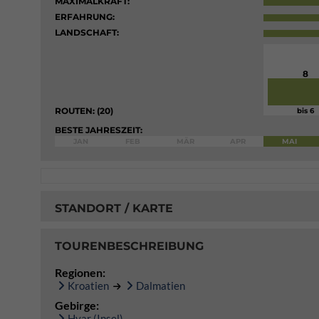
MAXIMALKRAFT:
ERFAHRUNG:
LANDSCHAFT:
8
ROUTEN: (20)
bis 6
BESTE JAHRESZEIT:
JAN
FEB
MÄR
APR
MAI
STANDORT / KARTE
TOURENBESCHREIBUNG
Regionen:
Kroatien
Dalmatien
Gebirge:
Hvar (Insel)