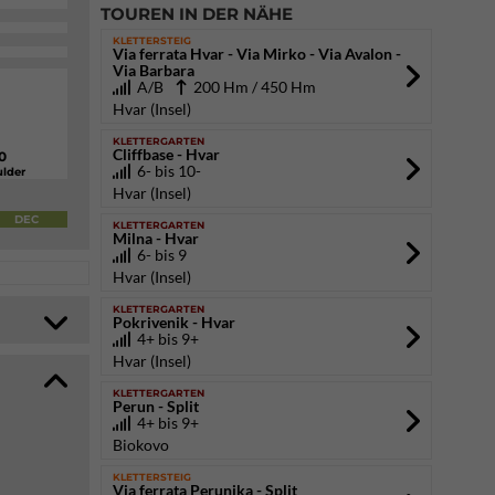
TOUREN IN DER NÄHE
KLETTERSTEIG
Via ferrata Hvar - Via Mirko - Via Avalon -
Via Barbara
A/B
200 Hm / 450 Hm
Hvar (Insel)
KLETTERGARTEN
Cliffbase - Hvar
0
6- bis 10-
lder
Hvar (Insel)
DEC
KLETTERGARTEN
Milna - Hvar
6- bis 9
Hvar (Insel)
KLETTERGARTEN
Pokrivenik - Hvar
4+ bis 9+
Hvar (Insel)
KLETTERGARTEN
Perun - Split
4+ bis 9+
Biokovo
KLETTERSTEIG
Via ferrata Perunika - Split