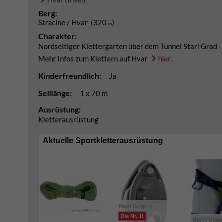
Berg:
Stracine / Hvar (320
)
m
Charakter:
Nordseitiger Klettergarten über dem Tunnel Stari Grad - 
Mehr Infos zum Klettern auf Hvar
hier
.
Kinderfreundlich:
Ja
Seillänge:
1 x 70 m
Ausrüstung:
Kletterausrüstung
Aktuelle Sportkletterausrüstung
Petzl Grigri +
Die Nr. 1!
Black Dia