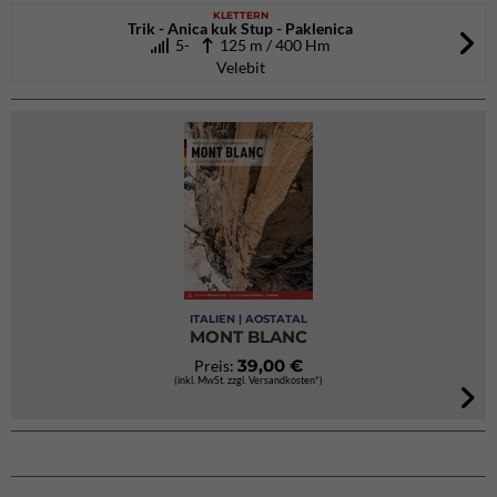
KLETTERN
Trik - Anica kuk Stup - Paklenica
5-
125 m / 400 Hm
Velebit
ITALIEN | AOSTATAL
MONT BLANC
39,00 €
Preis:
(inkl. MwSt. zzgl. Versandkosten*)