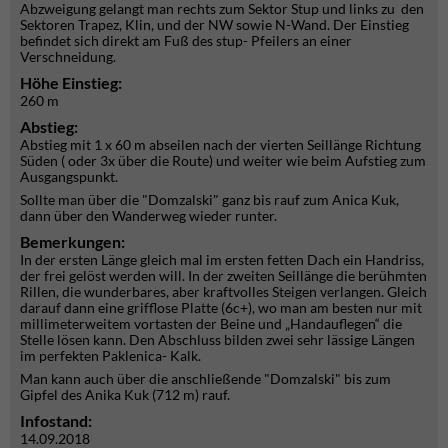
Abzweigung gelangt man rechts zum Sektor Stup und links zu den
Sektoren Trapez, Klin, und der NW sowie N-Wand. Der Einstieg
befindet sich direkt am Fuß des stup- Pfeilers an einer
Verschneidung.
Höhe Einstieg:
260 m
Abstieg:
Abstieg mit 1 x 60 m abseilen nach der vierten Seillänge Richtung
Süden ( oder 3x über die Route) und weiter wie beim Aufstieg zum
Ausgangspunkt.
Sollte man über die "Domzalski" ganz bis rauf zum Anica Kuk,
dann über den Wanderweg wieder runter.
Bemerkungen:
In der ersten Länge gleich mal im ersten fetten Dach ein Handriss,
der frei gelöst werden will. In der zweiten Seillänge die berühmten
Rillen, die wunderbares, aber kraftvolles Steigen verlangen. Gleich
darauf dann eine grifflose Platte (6c+), wo man am besten nur mit
millimeterweitem vortasten der Beine und „Handauflegen“ die
Stelle lösen kann. Den Abschluss bilden zwei sehr lässige Längen
im perfekten Paklenica- Kalk.
Man kann auch über die anschließende "Domzalski" bis zum
Gipfel des Anika Kuk (712 m) rauf.
Infostand:
14.09.2018