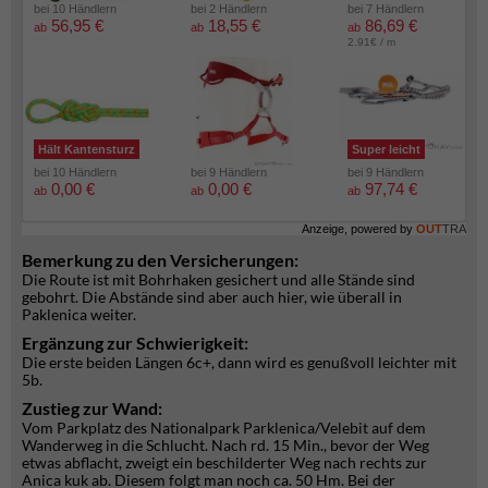
bei 10 Händlern
bei 2 Händlern
bei 7 Händlern
56,95 €
18,55 €
86,69 €
ab
ab
ab
2.91€ / m
Hält Kantensturz
Super leicht
bei 10 Händlern
bei 9 Händlern
bei 9 Händlern
0,00 €
0,00 €
97,74 €
ab
ab
ab
Anzeige, powered by
OUT
TRA
Bemerkung zu den Versicherungen:
Die Route ist mit Bohrhaken gesichert und alle Stände sind
gebohrt. Die Abstände sind aber auch hier, wie überall in
Paklenica weiter.
Ergänzung zur Schwierigkeit:
Die erste beiden Längen 6c+, dann wird es genußvoll leichter mit
5b.
Zustieg zur Wand:
Vom Parkplatz des Nationalpark Parklenica/Velebit auf dem
Wanderweg in die Schlucht. Nach rd. 15 Min., bevor der Weg
etwas abflacht, zweigt ein beschilderter Weg nach rechts zur
Anica kuk ab. Diesem folgt man noch ca. 50 Hm. Bei der