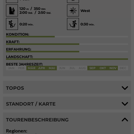
120
/ 350
m
Hm
West
2:00
/ 2:50
Std.
Std.
0:20
0:30
Min.
Min.
KONDITION:
KRAFT:
ERFAHRUNG:
LANDSCHAFT:
BESTE JAHRESZEIT:
JAN
FEB
MÄR
APR
MAI
JUN
JUL
AUG
SEP
OKT
NOV
DEC
TOPOS
STANDORT / KARTE
TOURENBESCHREIBUNG
Regionen: