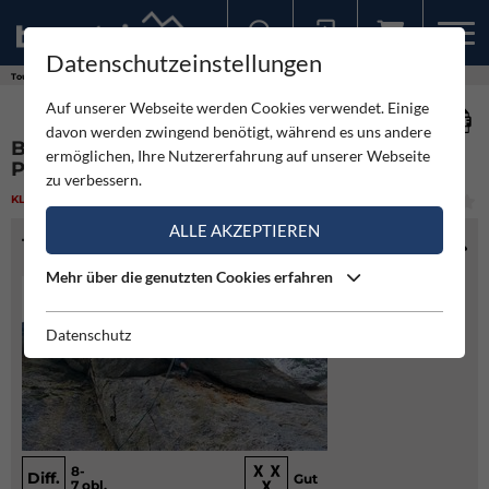
Datenschutzeinstellungen
Sollten Sie bereits ein Konto für unsere App haben, können Sie sich mit diesen Daten auch hier anmelden.
Touren
Klettern
Bears on toast - Anica Kuk Stup - Paklenica
Auf unserer Webseite werden Cookies verwendet. Einige
davon werden zwingend benötigt, während es uns andere
BEARS ON TOAST - ANICA KUK STUP -
ermöglichen, Ihre Nutzererfahrung auf unserer Webseite
PAKLENICA
zu verbessern.
KLETTERN
(1)
MITTEL
ALLE AKZEPTIEREN
TOURENINFO
Mehr über die genutzten Cookies erfahren
Datenschutz
8-
Diff.
Gut
7 obl.