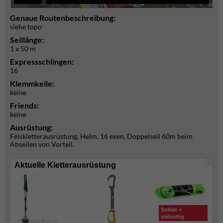
Genaue Routenbeschreibung:
siehe topo
Seillänge:
1 x 50 m
Expressschlingen:
16
Klemmkeile:
keine
Friends:
keine
Ausrüstung:
Felskletterausrüstung, Helm, 16 exen, Doppelseil 60m beim
Abseilen von Vorteil.
i
Aktuelle Kletterausrüstung
Solide +
vielseitig