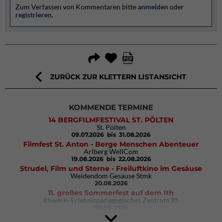
Zum Verfassen von Kommentaren bitte
anmelden
oder
registrieren
.
ZURÜCK ZUR KLETTERN LISTANSICHT
KOMMENDE TERMINE
14 BERGFILMFESTIVAL ST. PÖLTEN
St. Pölten
09.07.2026
bis 31.08.2026
Filmfest St. Anton - Berge Menschen Abenteuer
Arlberg WellCom
19.08.2026
bis 22.08.2026
Strudel, Film und Sterne - Freiluftkino im Gesäuse
Weidendom Gesäuse Stmk
20.08.2026
11. großes Sommerfest auf dem Ith
Ithwerk- Erlebnispädagogisches Zentrum Ith
29.08.2026
4Blocs KIDS 2026
DAV Kletter- & Boulderzentrum München Süd (Thalkirchen)