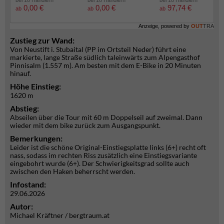
bei 10 Händlern
bei 10 Händlern
bei 10 Händlern
0,00 €
0,00 €
97,74 €
ab
ab
ab
Anzeige, powered by
OUT
TRA
Zustieg zur Wand:
Von Neustift i. Stubaital (PP im Ortsteil Neder) führt eine
markierte, lange Straße südlich taleinwärts zum Alpengasthof
Pinnisalm (1.557 m). Am besten mit dem E-Bike in 20 Minuten
hinauf.
Höhe Einstieg:
1620 m
Abstieg:
Abseilen über die Tour mit 60 m Doppelseil auf zweimal. Dann
wieder mit dem bike zurück zum Ausgangspunkt.
Bemerkungen:
Leider ist die schöne Original-Einstiegsplatte links (6+) recht oft
nass, sodass im rechten Riss zusätzlich eine Einstiegsvariante
eingebohrt wurde (6+). Der Schwierigkeitsgrad sollte auch
zwischen den Haken beherrscht werden.
Infostand:
29.06.2026
Autor:
Michael Kräftner / bergtraum.at