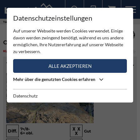
Datenschutzeinstellungen
Sollten Sie bereits ein Konto für unsere App haben, können Sie sich mit diesen Daten auch hier anmelden.
Touren
Klettern
Chief Pinnis - Pinnistal
Auf unserer Webseite werden Cookies verwendet. Einige
davon werden zwingend benötigt, während es uns andere
CHIEF PINNIS - PINNISTAL
ermöglichen, Ihre Nutzererfahrung auf unserer Webseite
zu verbessern.
KLETTERN
(1)
SCHWER
TOURENINFO
ALLE AKZEPTIEREN
Mehr über die genutzten Cookies erfahren
Datenschutz
7+/8-
Diff.
Gut
6+ obl.