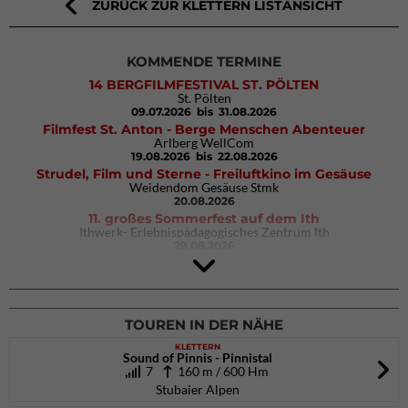
ZURÜCK ZUR KLETTERN LISTANSICHT
KOMMENDE TERMINE
14 BERGFILMFESTIVAL ST. PÖLTEN
St. Pölten
09.07.2026
bis 31.08.2026
Filmfest St. Anton - Berge Menschen Abenteuer
Arlberg WellCom
19.08.2026
bis 22.08.2026
Strudel, Film und Sterne - Freiluftkino im Gesäuse
Weidendom Gesäuse Stmk
20.08.2026
11. großes Sommerfest auf dem Ith
Ithwerk- Erlebnispädagogisches Zentrum Ith
29.08.2026
4Blocs KIDS 2026
DAV Kletter- & Boulderzentrum München Süd (Thalkirchen)
26.09.2026
TOUREN IN DER NÄHE
KLETTERN
Sound of Pinnis - Pinnistal
7
160 m / 600 Hm
Stubaier Alpen