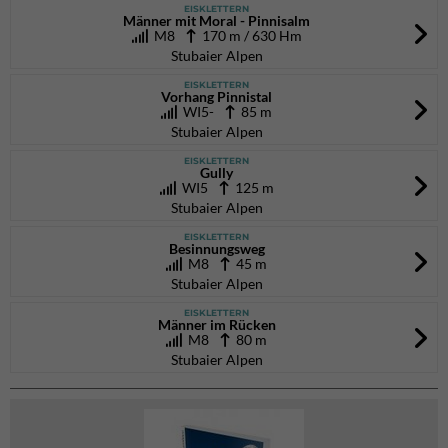
EISKLETTERN
Männer mit Moral - Pinnisalm
M8
170 m / 630 Hm
Stubaier Alpen
EISKLETTERN
Vorhang Pinnistal
WI5-
85 m
Stubaier Alpen
EISKLETTERN
Gully
WI5
125 m
Stubaier Alpen
EISKLETTERN
Besinnungsweg
M8
45 m
Stubaier Alpen
EISKLETTERN
Männer im Rücken
M8
80 m
Stubaier Alpen