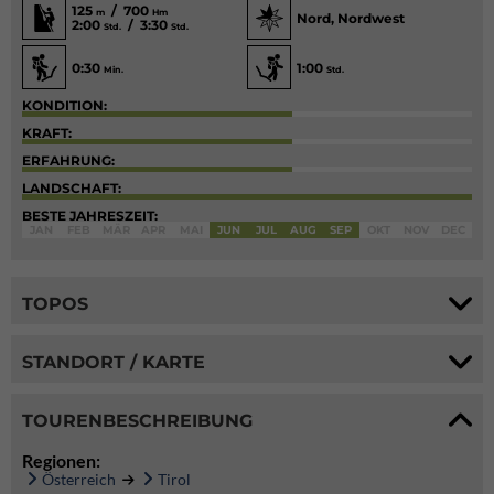
125
/ 700
m
Hm
Nord, Nordwest
2:00
/ 3:30
Std.
Std.
0:30
1:00
Min.
Std.
KONDITION:
KRAFT:
ERFAHRUNG:
LANDSCHAFT:
BESTE JAHRESZEIT:
JAN
FEB
MÄR
APR
MAI
JUN
JUL
AUG
SEP
OKT
NOV
DEC
TOPOS
STANDORT / KARTE
TOURENBESCHREIBUNG
Regionen:
Österreich
Tirol