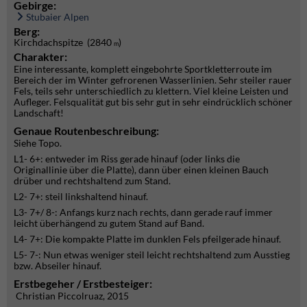
Gebirge:
Stubaier Alpen
Berg:
Kirchdachspitze (2840
)
m
Charakter:
Eine interessante, komplett eingebohrte Sportkletterroute im
Bereich der im Winter gefrorenen Wasserlinien. Sehr steiler rauer
Fels, teils sehr unterschiedlich zu klettern. Viel kleine Leisten und
Aufleger. Felsqualität gut bis sehr gut in sehr eindrücklich schöner
Landschaft!
Genaue Routenbeschreibung:
Siehe Topo.
L1- 6+: entweder im Riss gerade hinauf (oder links die
Originallinie über die Platte), dann über einen kleinen Bauch
drüber und rechtshaltend zum Stand.
L2- 7+: steil linkshaltend hinauf.
L3- 7+/ 8-: Anfangs kurz nach rechts, dann gerade rauf immer
leicht überhängend zu gutem Stand auf Band.
L4- 7+: Die kompakte Platte im dunklen Fels pfeilgerade hinauf.
L5- 7-: Nun etwas weniger steil leicht rechtshaltend zum Ausstieg
bzw. Abseiler hinauf.
Erstbegeher / Erstbesteiger:
Christian Piccolruaz, 2015