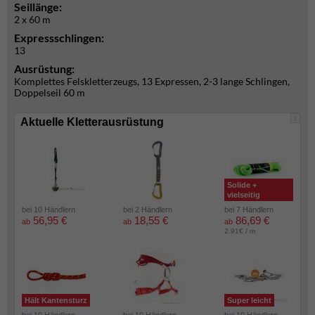
Seillänge:
2 x 60 m
Expressschlingen:
13
Ausrüstung:
Komplettes Felskletterzeugs, 13 Expressen, 2-3 lange Schlingen,
Doppelseil 60 m
i
Aktuelle Kletterausrüstung
Solide +
vielseitig
bei 10 Händlern
bei 2 Händlern
bei 7 Händlern
56,95 €
18,55 €
86,69 €
ab
ab
ab
2.91€ / m
Hält Kantensturz
Super leicht