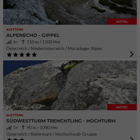
MITTEL
KLETTERN
ALPENECHO - GIPPEL
6+
110 m / 1100 Hm
Österreich / Niederösterreich / Mürzsteger Alpen
MITTEL
KLETTERN
SÜDWESTTURM TRENCHTLING - HOCHTURM
5+
90 m / 1040 Hm
Österreich / Steiermark / Hochschwab-Gruppe