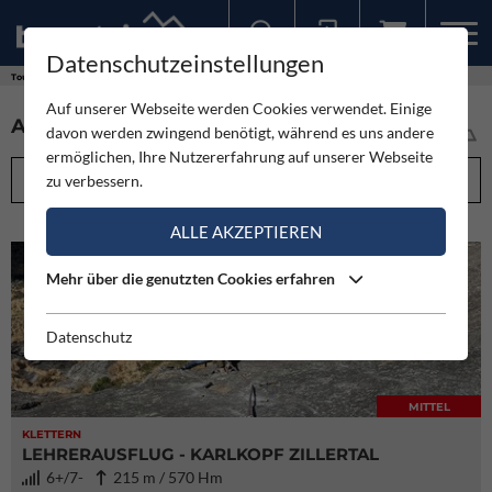
Datenschutzeinstellungen
Sollten Sie bereits ein Konto für unsere App haben, können Sie sich mit diesen Daten auch hier anmelden.
Touren
Auf unserer Webseite werden Cookies verwendet. Einige
ALLE TOUREN IM ÜBERBLICK (5974)
davon werden zwingend benötigt, während es uns andere
ermöglichen, Ihre Nutzererfahrung auf unserer Webseite
FILTEROPTIONEN
zu verbessern.
ALLE AKZEPTIEREN
Mehr über die genutzten Cookies erfahren
Datenschutz
MITTEL
KLETTERN
LEHRERAUSFLUG - KARLKOPF ZILLERTAL
6+/7-
215 m / 570 Hm