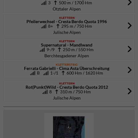
3
500 m / 1700 Hm
Ötztaler Alpen
KLETTERN
Pfeilerwechsel - Cresta Berdo Quota 1996
8+
295 m / 750 Hm
Julische Alpen
KLETTERN
Supernatural - Mandlwand
9-/9
250 m / 550 Hm
Berchtesgadener Alpen
KLETTERSTEIG
Ferrata Gabrielli - Cima Asta Überschreitung
B
1-/1
600 Hm / 1620 Hm
KLETTERN
Rot(Punkt)Wild - Cresta Berdo Quota 2012
8
310 m / 750 Hm
Julische Alpen