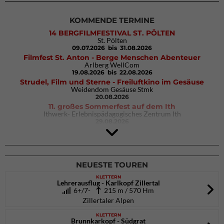
KOMMENDE TERMINE
14 BERGFILMFESTIVAL ST. PÖLTEN
St. Pölten
09.07.2026
bis 31.08.2026
Filmfest St. Anton - Berge Menschen Abenteuer
Arlberg WellCom
19.08.2026
bis 22.08.2026
Strudel, Film und Sterne - Freiluftkino im Gesäuse
Weidendom Gesäuse Stmk
20.08.2026
11. großes Sommerfest auf dem Ith
Ithwerk- Erlebnispädagogisches Zentrum Ith
29.08.2026
4Blocs KIDS 2026
DAV Kletter- & Boulderzentrum München Süd (Thalkirchen)
26.09.2026
NEUESTE TOUREN
KLETTERN
Lehrerausflug - Karlkopf Zillertal
6+/7-
215 m / 570 Hm
Zillertaler Alpen
KLETTERN
Brunnkarkopf - Südgrat