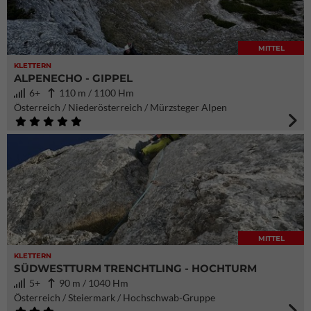
MITTEL
KLETTERN
ALPENECHO - GIPPEL
6+
110 m / 1100 Hm
Österreich / Niederösterreich / Mürzsteger Alpen
MITTEL
KLETTERN
SÜDWESTTURM TRENCHTLING - HOCHTURM
5+
90 m / 1040 Hm
Österreich / Steiermark / Hochschwab-Gruppe