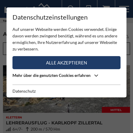
Datenschutzeinstellungen
Sollten Sie bereits ein Konto für unsere App haben, können Sie sich mit diesen Daten auch hier anmelden.
Touren
Auf unserer Webseite werden Cookies verwendet. Einige
ALLE TOUREN IM ÜBERBLICK (5973)
davon werden zwingend benötigt, während es uns andere
ermöglichen, Ihre Nutzererfahrung auf unserer Webseite
FILTEROPTIONEN
zu verbessern.
ALLE AKZEPTIEREN
Mehr über die genutzten Cookies erfahren
Datenschutz
MITTEL
KLETTERN
LEHRERAUSFLUG - KARLKOPF ZILLERTAL
6+/7-
200 m / 570 Hm