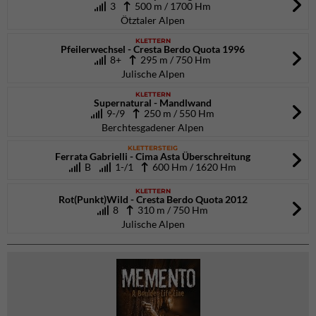
3
500 m / 1700 Hm
Ötztaler Alpen
KLETTERN
Pfeilerwechsel - Cresta Berdo Quota 1996
8+
295 m / 750 Hm
Julische Alpen
KLETTERN
Supernatural - Mandlwand
9-/9
250 m / 550 Hm
Berchtesgadener Alpen
KLETTERSTEIG
Ferrata Gabrielli - Cima Asta Überschreitung
B
1-/1
600 Hm / 1620 Hm
KLETTERN
Rot(Punkt)Wild - Cresta Berdo Quota 2012
8
310 m / 750 Hm
Julische Alpen