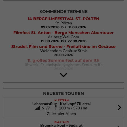
KOMMENDE TERMINE
14 BERGFILMFESTIVAL ST. PÖLTEN
St. Pölten
09.07.2026
bis 31.08.2026
Filmfest St. Anton - Berge Menschen Abenteuer
Arlberg WellCom
19.08.2026
bis 22.08.2026
Strudel, Film und Sterne - Freiluftkino im Gesäuse
Weidendom Gesäuse Stmk
20.08.2026
11. großes Sommerfest auf dem Ith
Ithwerk- Erlebnispädagogisches Zentrum Ith
29.08.2026
Rock Master Arco
Arco (IT)
02.10.2026
bis 04.10.2026
NEUESTE TOUREN
KLETTERN
Lehrerausflug - Karlkopf Zillertal
6+/7-
200 m / 570 Hm
Zillertaler Alpen
KLETTERN
Brunnkarkopf - Südgrat