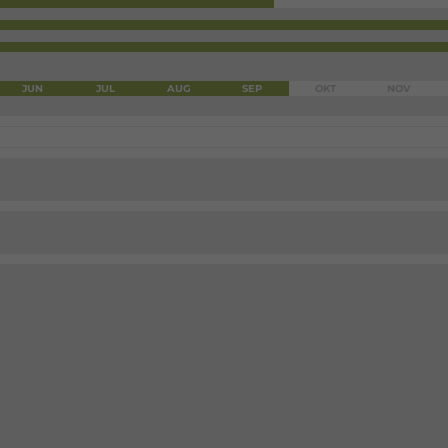
JUN
JUL
AUG
SEP
OKT
NOV