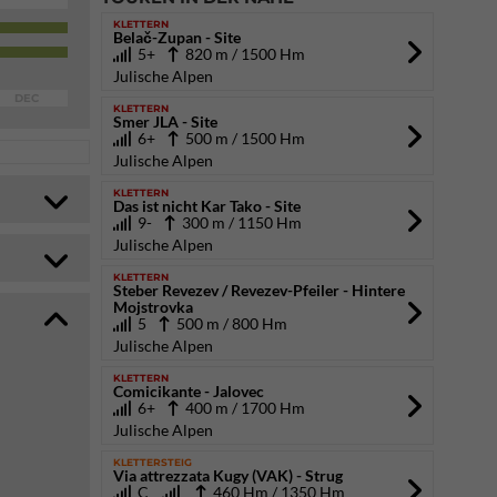
KLETTERN
Belač-Zupan - Site
5+
820 m / 1500 Hm
Julische Alpen
DEC
KLETTERN
Smer JLA - Site
6+
500 m / 1500 Hm
Julische Alpen
KLETTERN
Das ist nicht Kar Tako - Site
9-
300 m / 1150 Hm
Julische Alpen
KLETTERN
Steber Revezev / Revezev-Pfeiler - Hintere
Mojstrovka
5
500 m / 800 Hm
Julische Alpen
KLETTERN
Comicikante - Jalovec
6+
400 m / 1700 Hm
Julische Alpen
KLETTERSTEIG
Via attrezzata Kugy (VAK) - Strug
C
460 Hm / 1350 Hm