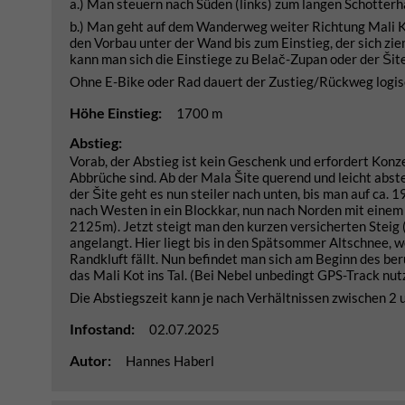
a.) Man steuern nach Süden (links) zum langen Schotterh
b.) Man geht auf dem Wanderweg weiter Richtung Mali Ko
den Vorbau unter der Wand bis zum Einstieg, der sich zi
kann man sich die Einstiege zu Belač-Zupan oder der Ši
Ohne E-Bike oder Rad dauert der Zustieg/Rückweg logis
Höhe Einstieg:
1700 m
Abstieg:
Vorab, der Abstieg ist kein Geschenk und erfordert Konz
Abbrüche sind. Ab der Mala Šite querend und leicht abs
der Šite geht es nun steiler nach unten, bis man auf ca
nach Westen in ein Blockkar, nun nach Norden mit einem
2125m). Jetzt steigt man den kurzen versicherten Steig (
angelangt. Hier liegt bis in den Spätsommer Altschnee, we
Randkluft fällt. Nun befindet man sich am Beginn des b
das Mali Kot ins Tal. (Bei Nebel unbedingt GPS-Track nut
Die Abstiegszeit kann je nach Verhältnissen zwischen 2 
Infostand:
02.07.2025
Autor:
Hannes Haberl