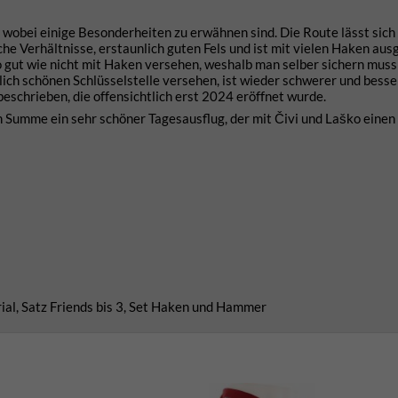
 wobei einige Besonderheiten zu erwähnen sind. Die Route lässt sich 
ische Verhältnisse, erstaunlich guten Fels und ist mit vielen Haken aus
 so gut wie nicht mit Haken versehen, weshalb man selber sichern muss
ublich schönen Schlüsselstelle versehen, ist wieder schwerer und besse
beschrieben, die offensichtlich erst 2024 eröffnet wurde.
n Summe ein sehr schöner Tagesausflug, der mit Čivi und Laško einen
ial, Satz Friends bis 3, Set Haken und Hammer