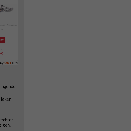
pio
cht
lern
 €
 by
OUT
TRA
wingende
 Haken
rechter
eigen.