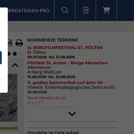
BERGSTEIGEN-PRO
Sollten Sie bereits ein Konto für unsere App haben, können Sie sich mit diesen Daten auch hier anmelden.
KOMMENDE TERMINE
14 BERGFILMFESTIVAL ST. PÖLTEN
St. Pölten
09.07.2026
bis 31.08.2026
Filmfest St. Anton - Berge Menschen
Abenteuer
Arlberg WellCom
19.08.2026
bis 22.08.2026
11. großes Sommerfest auf dem Ith
Ithwerk- Erlebnispädagogisches Zentrum Ith
29.08.2026
Rock Master Arco
Arco (IT)
02.10.2026
bis 04.10.2026
9. Eiskletter Festival Osttirol
Eisparkt Osttirol
08.01.2027
bis 10.01.2027
TOUREN IN DER NÄHE