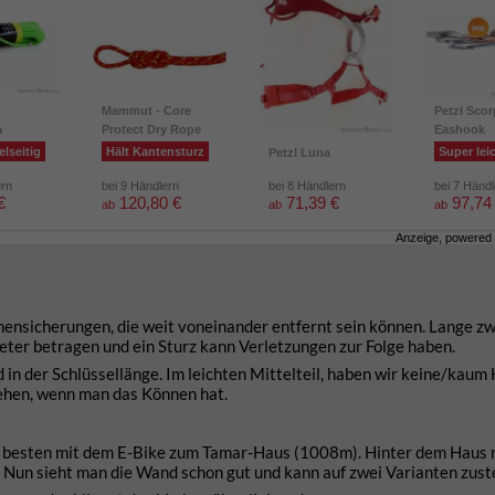
Mammut - Core
Petzl Scor
a
Protect Dry Rope
Eashook
elseitig
Hält Kantensturz
Super lei
Petzl Luna
ern
bei 9 Händlern
bei 8 Händlern
bei 7 Händ
€
120,80 €
71,39 €
97,74
ab
ab
ab
Anzeige, powered
hensicherungen, die weit voneinander entfernt sein können. Lange z
eter betragen und ein Sturz kann Verletzungen zur Folge haben.
d in der Schlüssellänge. Im leichten Mittelteil, haben wir keine/kaum
gehen, wenn man das Können hat.
m besten mit dem E-Bike zum Tamar-Haus (1008m). Hinter dem Haus 
 Nun sieht man die Wand schon gut und kann auf zwei Varianten zust