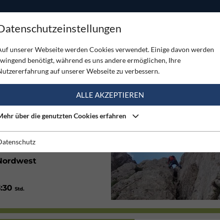
ODUKTE
TOUREN
SERVICE
SHOP
MAGAZINE
Datenschutzeinstellungen
Auf unserer Webseite werden Cookies verwendet. Einige davon werden
zwingend benötigt, während es uns andere ermöglichen, Ihre
Nutzererfahrung auf unserer Webseite zu verbessern.
(1)
ALLE AKZEPTIEREN
Mehr über die genutzten Cookies erfahren
Alpin
Datenschutz
Nordwest
3:30
Std.