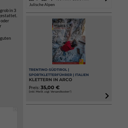
Julische Alpen
grob in 3
gestattet.
 oder
r
 guten
TRENTINO-SÜDTIROL |
SPORTKLETTERFÜHRER | ITALIEN
KLETTERN IN ARCO
35,00 €
Preis:
(inkl. MwSt. zzgl. Versandkosten*)
i