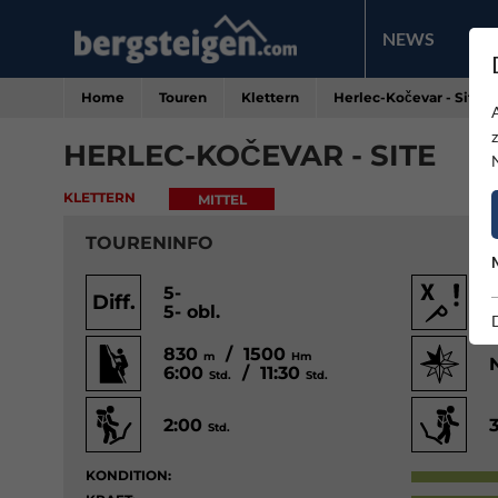
NEWS
PR
Home
Touren
Klettern
Herlec-Kočevar - Site
HERLEC-KOČEVAR - SITE
KLETTERN
MITTEL
TOURENINFO
5-
Diff.
5- obl.
830
/ 1500
m
Hm
6:00
/ 11:30
Std.
Std.
2:00
Std.
KONDITION: