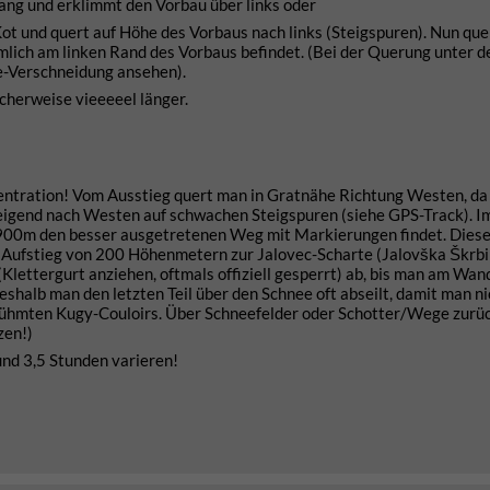
ang und erklimmt den Vorbau über links oder
t und quert auf Höhe des Vorbaus nach links (Steigspuren). Nun qu
emlich am linken Rand des Vorbaus befindet. (Bei der Querung unter 
te-Verschneidung ansehen).
cherweise vieeeeel länger.
entration!
Vom Ausstieg quert man in Gratnähe Richtung Westen, da 
teigend nach Westen auf schwachen Steigspuren (siehe GPS-Track). I
. 1900m den besser ausgetretenen Weg mit Markierungen findet. Diese
 Aufstieg von 200 Höhenmetern zur Jalovec-Scharte (Jalovška Škrbi
Klettergurt anziehen, oftmals offiziell gesperrt) ab, bis man am Wan
shalb man den letzten Teil über den Schnee oft abseilt, damit man nic
erühmten Kugy-Couloirs. Über Schneefelder oder Schotter/Wege zurü
zen!)
und 3,5 Stunden varieren!