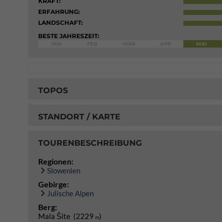
KRAFT:
ERFAHRUNG:
LANDSCHAFT:
BESTE JAHRESZEIT:
JAN
FEB
MÄR
APR
MAI
TOPOS
STANDORT / KARTE
TOURENBESCHREIBUNG
Regionen:
Slowenien
Gebirge:
Julische Alpen
Berg:
Mala Šite (2229
)
m