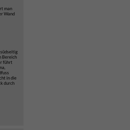
ert man
der Wand
südseitig
m Bereich
r führt
na,
dfuss
ht in die
ck durch