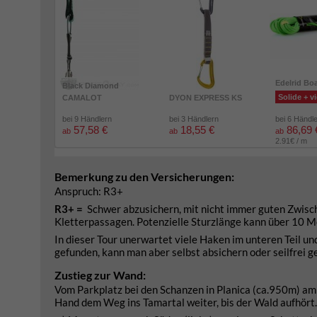
Edelrid Bo
Black Diamond
Solide + vi
CAMALOT
DYON EXPRESS KS
bei 9 Händlern
bei 3 Händlern
bei 6 Händl
57,58 €
18,55 €
86,69 
ab
ab
ab
2.91€ / m
Bemerkung zu den Versicherungen:
Anspruch: R3+
R3+ =
Schwer abzusichern, mit nicht immer guten Zwisc
Kletterpassagen. Potenzielle Sturzlänge kann über 10 M
In dieser Tour unerwartet viele Haken im unteren Teil un
gefunden, kann man aber selbst absichern oder seilfrei 
Zustieg zur Wand:
Vom Parkplatz bei den Schanzen in Planica (ca.950m) a
Hand dem Weg ins Tamartal weiter, bis der Wald aufhört.