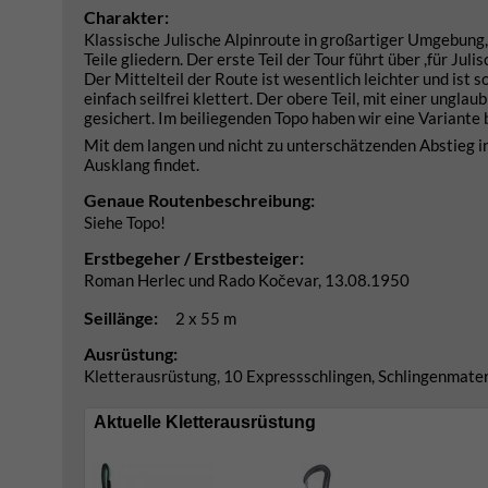
Charakter:
Klassische Julische Alpinroute in großartiger Umgebung,
Teile gliedern. Der erste Teil der Tour führt über ,für Jul
Der Mittelteil der Route ist wesentlich leichter und ist
einfach seilfrei klettert. Der obere Teil, mit einer ungla
gesichert. Im beiliegenden Topo haben wir eine Variante 
Mit dem langen und nicht zu unterschätzenden Abstieg i
Ausklang findet.
Genaue Routenbeschreibung:
Siehe Topo!
Erstbegeher / Erstbesteiger:
Roman Herlec und Rado Kočevar, 13.08.1950
Seillänge:
2 x 55 m
Ausrüstung:
Kletterausrüstung, 10 Expressschlingen, Schlingenmater
Aktuelle Kletterausrüstung