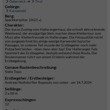
Österreich
Tirol
Gebirge:
Karwendel
Berg:
Speckkarspitze (2621
)
m
Charakter:
Der kurze Zustieg vom Hallerangerhaus, die schnell abtrocknende
Westwand, der einzigartige Stein machen diese Klettertour zum
Muss aller Kletterfreunde im Halleranger. Die Felsqualität reicht
von ausgezeichnet bis einige wenige Karwendel typische
Passagen. im unteren Teil musste der Erstbegeher noch mehr
Putzarbeit leisten - oben dann aber top! Der Halleranger Fels
fasziniert den Erstbegeher, deshalb entstand diese Route. Der
Routennamen rührt von einem Erlebnis während der
Erstbegehung.
Genaue Routenbeschreibung:
Siehe Topo.
Erstbegeher / Erstbesteiger:
Andreas Nothdurfter Ropesolo von unten - am 14.7.2024
Seillänge:
2 x 60 m
Expressschlingen:
12