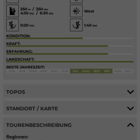
250
/ 350
m
Hm
West
4:30
/ 6:30
Std.
Std.
0:20
1:40
Min.
Std.
KONDITION:
KRAFT:
ERFAHRUNG:
LANDSCHAFT:
BESTE JAHRESZEIT:
JAN
FEB
MÄR
APR
MAI
JUN
JUL
AUG
SEP
OKT
NOV
DEC
TOPOS
STANDORT / KARTE
TOURENBESCHREIBUNG
Regionen: