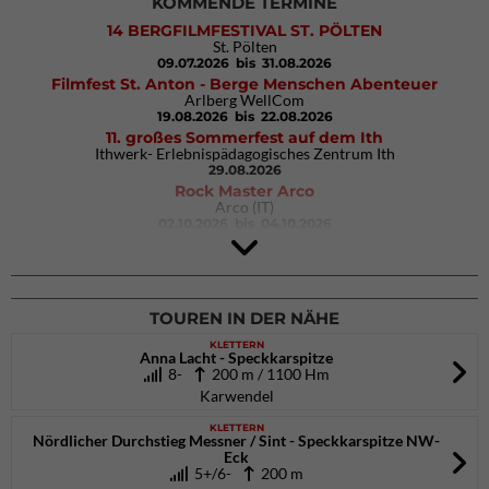
KOMMENDE TERMINE
14 BERGFILMFESTIVAL ST. PÖLTEN
St. Pölten
09.07.2026
bis 31.08.2026
Filmfest St. Anton - Berge Menschen Abenteuer
Arlberg WellCom
19.08.2026
bis 22.08.2026
11. großes Sommerfest auf dem Ith
Ithwerk- Erlebnispädagogisches Zentrum Ith
29.08.2026
Rock Master Arco
Arco (IT)
02.10.2026
bis 04.10.2026
9. Eiskletter Festival Osttirol
Eisparkt Osttirol
08.01.2027
bis 10.01.2027
TOUREN IN DER NÄHE
KLETTERN
Anna Lacht - Speckkarspitze
8-
200 m / 1100 Hm
Karwendel
KLETTERN
Nördlicher Durchstieg Messner / Sint - Speckkarspitze NW-
Eck
5+/6-
200 m