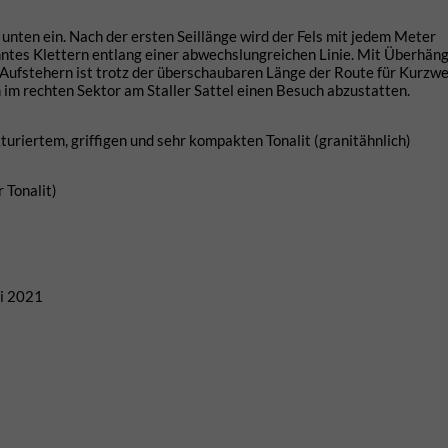
unten ein. Nach der ersten Seillänge wird der Fels mit jedem Meter
ntes Klettern entlang einer abwechslungreichen Linie. Mit Überhäng
ufstehern ist trotz der überschaubaren Länge der Route für Kurzwe
 im rechten Sektor am Staller Sattel einen Besuch abzustatten.
uriertem, griffigen und sehr kompakten Tonalit (granitähnlich)
 Tonalit)
ni 2021