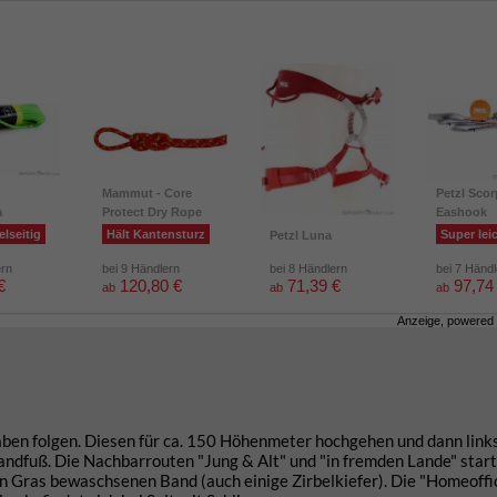
Mammut - Core
Petzl Scor
a
Protect Dry Rope
Eashook
elseitig
Hält Kantensturz
Super lei
Petzl Luna
ern
bei 9 Händlern
bei 8 Händlern
bei 7 Händ
€
120,80 €
71,39 €
97,74
ab
ab
ab
Anzeige, powered
aben folgen. Diesen für ca. 150 Höhenmeter hochgehen und dann link
andfuß. Die Nachbarrouten "Jung & Alt" und "in fremden Lande" start
 Gras bewaschsenen Band (auch einige Zirbelkiefer). Die "Homeoffi