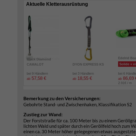
Aktuelle Kletterausrüstung
Edelrid Bo
Black Diamond
Solide + vi
CAMALOT
DYON EXPRESS KS
bei 9 Händlern
bei 3 Händlern
bei 6 Händl
57,58 €
18,55 €
86,69 
ab
ab
ab
2.91€ / m
Bemerkung zu den Versicherungen:
Gebohrte Stand- und Zwischenhaken, Klassifikation S2
Zustieg zur Wand:
Der Forststraße für ca. 100 Meter bis zu einem Geröllgr
lichten Wald und später durch ein Geröllfeld hoch zum W
einen ca. 30 Meter höher gelegegenen etwas ausgestzten