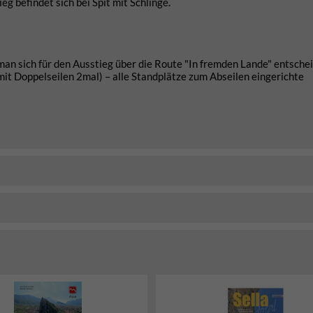
eg befindet sich bei Spit mit Schlinge.
an sich für den Ausstieg über die Route "In fremden Lande" entschei
mit Doppelseilen 2mal) – alle Standplätze zum Abseilen eingerichte