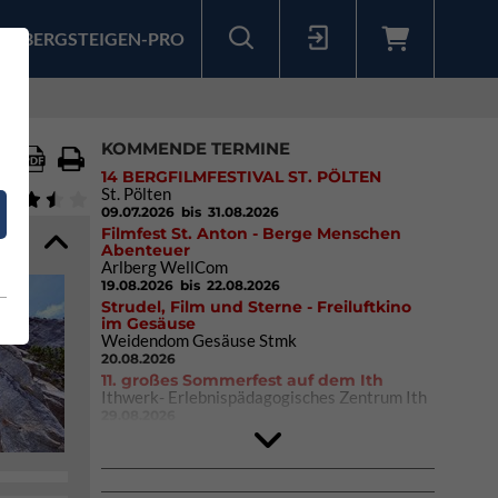
BERGSTEIGEN-PRO
Sollten Sie bereits ein Konto für unsere App haben, können Sie sich mit diesen Daten auch hier anmelden.
KOMMENDE TERMINE
14 BERGFILMFESTIVAL ST. PÖLTEN
St. Pölten
09.07.2026
bis 31.08.2026
Filmfest St. Anton - Berge Menschen
Abenteuer
Arlberg WellCom
19.08.2026
bis 22.08.2026
Strudel, Film und Sterne - Freiluftkino
im Gesäuse
Weidendom Gesäuse Stmk
20.08.2026
11. großes Sommerfest auf dem Ith
Ithwerk- Erlebnispädagogisches Zentrum Ith
29.08.2026
4Blocs KIDS 2026
DAV Kletter- & Boulderzentrum München
Süd (Thalkirchen)
26.09.2026