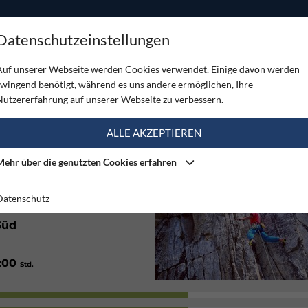
ODUKTE
TOUREN
SERVICE
SHOP
MAGAZINE
Datenschutzeinstellungen
ttel
Auf unserer Webseite werden Cookies verwendet. Einige davon werden
zwingend benötigt, während es uns andere ermöglichen, Ihre
TEL
Nutzererfahrung auf unserer Webseite zu verbessern.
(2)
ALLE AKZEPTIEREN
Mehr über die genutzten Cookies erfahren
Gut
Datenschutz
Süd
1:00
Std.