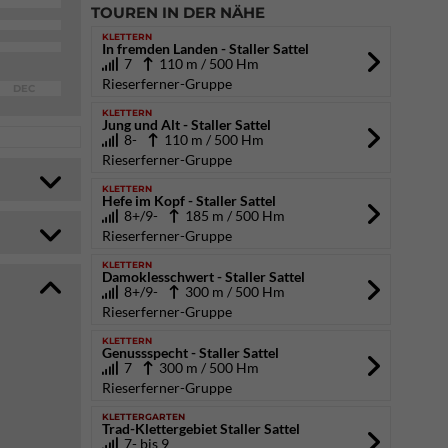
TOUREN IN DER NÄHE
KLETTERN
In fremden Landen - Staller Sattel
7
110 m / 500 Hm
Rieserferner-Gruppe
DEC
KLETTERN
Jung und Alt - Staller Sattel
8-
110 m / 500 Hm
Rieserferner-Gruppe
KLETTERN
Hefe im Kopf - Staller Sattel
8+/9-
185 m / 500 Hm
Rieserferner-Gruppe
KLETTERN
Damoklesschwert - Staller Sattel
8+/9-
300 m / 500 Hm
Rieserferner-Gruppe
KLETTERN
Genussspecht - Staller Sattel
7
300 m / 500 Hm
Rieserferner-Gruppe
KLETTERGARTEN
Trad-Klettergebiet Staller Sattel
7- bis 9