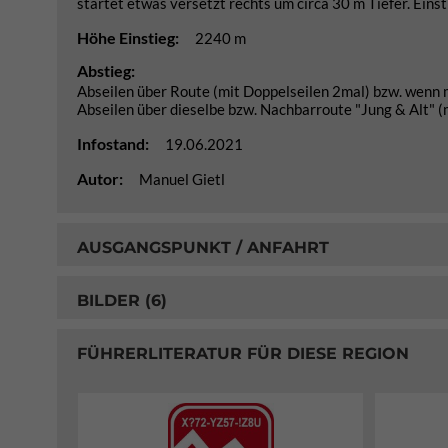
startet etwas versetzt rechts um circa 30 m Tiefer. Einsti
Höhe Einstieg:
2240 m
Abstieg:
Abseilen über Route (mit Doppelseilen 2mal) bzw. wenn m
Abseilen über dieselbe bzw. Nachbarroute "Jung & Alt" (
Infostand:
19.06.2021
Autor:
Manuel Gietl
AUSGANGSPUNKT / ANFAHRT
BILDER (6)
FÜHRERLITERATUR FÜR DIESE REGION