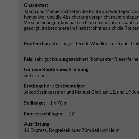
Charakter:
Jakob und Manuel richteten die Route an zwei Tagen von 
kompakter und die Absicherung verspricht recht entspan
Verschneidungen, kompakten Platten und interessanten A
gesorgt. Insbesondere im Herbst lohnt es sich die Routen
Routencharakter:
begeisternde Wandkletterei auf strukt
Fels:
sehr gut bis ausgezeichnet (kompakter Rieserferner
Genaue Routenbeschreibung:
siehe Topo!
Erstbegeher / Erstbesteiger:
Jakob Steinkasserer und Manuel Gietl am 12. und 19 Ju
Seillänge:
1 x 70 m
Expressschlingen:
12
Ausrüstung:
12 Express, Doppelseil oder 70m Seil und Helm