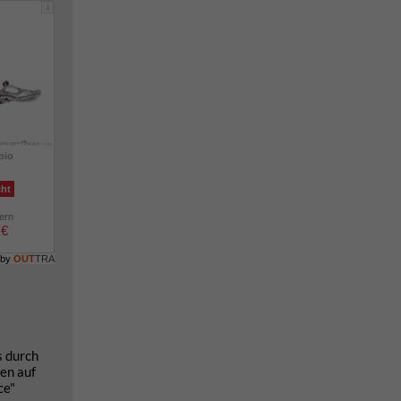
i
pio
cht
lern
 €
 by
OUT
TRA
s durch
en auf
ce"