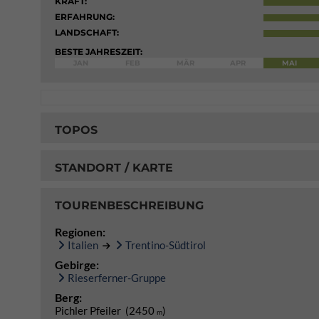
KRAFT:
ERFAHRUNG:
LANDSCHAFT:
BESTE JAHRESZEIT:
JAN
FEB
MÄR
APR
MAI
TOPOS
STANDORT / KARTE
TOURENBESCHREIBUNG
Regionen:
Italien
Trentino-Südtirol
Gebirge:
Rieserferner-Gruppe
Berg:
Pichler Pfeiler (2450
)
m