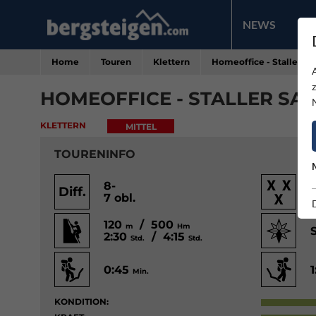
NEWS
PR
Home
Touren
Klettern
Homeoffice - Staller Sa
HOMEOFFICE - STALLER SAT
KLETTERN
MITTEL
TOURENINFO
8-
Diff.
7 obl.
120
/ 500
m
Hm
2:30
/ 4:15
Std.
Std.
0:45
Min.
KONDITION: