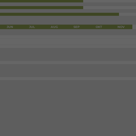
JUN
JUL
AUG
SEP
OKT
NOV