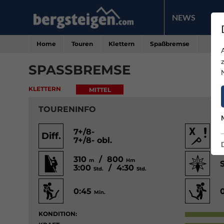
NEWS
PR
Home
Touren
Klettern
Spaßbremse
SPASSBREMSE
KLETTERN
MITTEL
TOURENINFO
7+/8-
Diff.
7+/8- obl.
310
/ 800
m
Hm
3:00
/ 4:30
Std.
Std.
0:45
Min.
KONDITION: