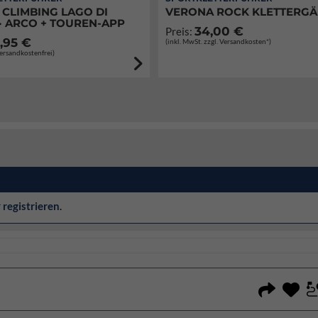
 CLIMBING LAGO DI
VERONA ROCK KLETTERG
· ARCO + TOUREN-APP
34,00 €
Preis:
,95 €
(inkl. MwSt. zzgl. Versandkosten*)
Versandkostenfrei)
r
registrieren
.