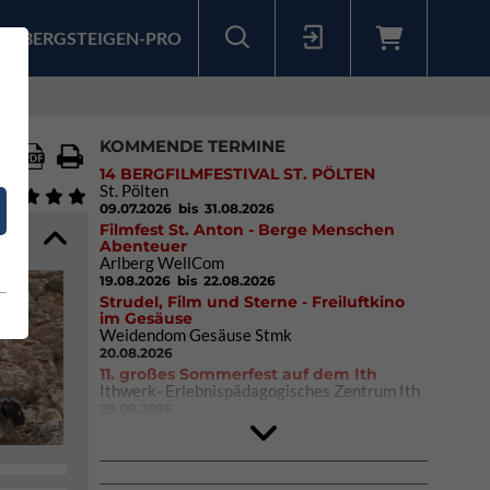
BERGSTEIGEN-PRO
Sollten Sie bereits ein Konto für unsere App haben, können Sie sich mit diesen Daten auch hier anmelden.
KOMMENDE TERMINE
14 BERGFILMFESTIVAL ST. PÖLTEN
St. Pölten
09.07.2026
bis 31.08.2026
Filmfest St. Anton - Berge Menschen
Abenteuer
Arlberg WellCom
19.08.2026
bis 22.08.2026
Strudel, Film und Sterne - Freiluftkino
im Gesäuse
Weidendom Gesäuse Stmk
20.08.2026
11. großes Sommerfest auf dem Ith
Ithwerk- Erlebnispädagogisches Zentrum Ith
29.08.2026
4Blocs KIDS 2026
DAV Kletter- & Boulderzentrum München
Süd (Thalkirchen)
26.09.2026