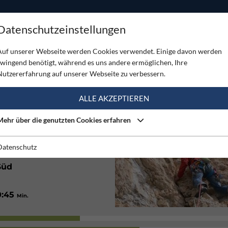
ODUKTE
TOUREN
SERVICE
SHOP
MAGAZINE
Datenschutzeinstellungen
Auf unserer Webseite werden Cookies verwendet. Einige davon werden
zwingend benötigt, während es uns andere ermöglichen, Ihre
Nutzererfahrung auf unserer Webseite zu verbessern.
(1)
ALLE AKZEPTIEREN
Mehr über die genutzten Cookies erfahren
Alpin
Datenschutz
Süd
0:45
Min.