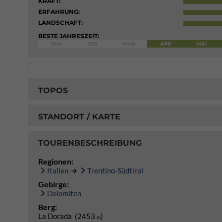
KRAFT:
ERFAHRUNG:
LANDSCHAFT:
BESTE JAHRESZEIT:
JAN
FEB
MÄR
APR
MAI
TOPOS
STANDORT / KARTE
TOURENBESCHREIBUNG
Regionen:
Italien
Trentino-Südtirol
Gebirge:
Dolomiten
Berg:
La Dorada (2453
)
m