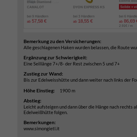
Edelrid Bo
Black Diamond
Solide + vi
CAMALOT
DYON EXPRESS KS
bei 9 Händlern
bei 3 Händlern
bei 6 Händl
57,58 €
18,55 €
86,69 
ab
ab
ab
2.91€ / m
Bemerkung zu den Versicherungen:
Alle geschlagenen Haken wurden belassen, die Route wur
Ergänzung zur Schwierigkeit:
Eine Seillänge 7+/8- der Rest zwischen 5 und 7+
Zustieg zur Wand:
Bis zur Edelweisshütte und dann weiter nach links der 
Höhe Einstieg:
1900 m
Abstieg:
Leicht aufsteigen und dann über die Hänge nach rechts 
Edelweißhütte folgen.
Bemerkungen:
www.simongietl.it