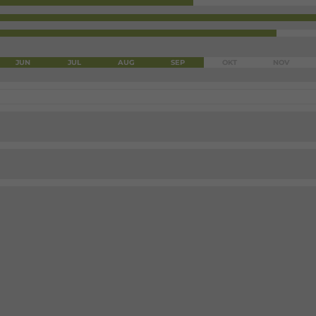
JUN
JUL
AUG
SEP
OKT
NOV