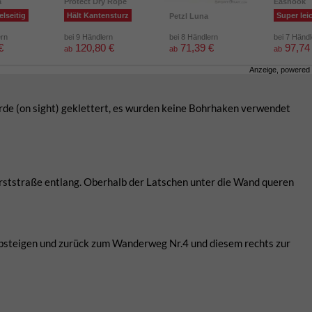
a
Protect Dry Rope
Eashook
elseitig
Hält Kantensturz
Super lei
Petzl Luna
ern
bei 9 Händlern
bei 8 Händlern
bei 7 Händ
€
120,80 €
71,39 €
97,74
ab
ab
ab
Anzeige, powered
de (on sight) geklettert, es wurden keine Bohrhaken verwendet
Forststraße entlang. Oberhalb der Latschen unter die Wand queren
absteigen und zurück zum Wanderweg Nr.4 und diesem rechts zur