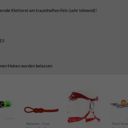
ernde Kletterei am traumhaften Fels (sehr lohnend)!
015
genen Haken wurden belassen
Mammut - Core
Petzl Scor