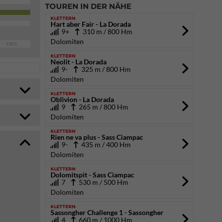
TOUREN IN DER NÄHE
KLETTERN
Hart aber Fair - La Dorada
9+
310 m / 800 Hm
Dolomiten
DEC
KLETTERN
Neolit - La Dorada
9-
325 m / 800 Hm
Dolomiten
KLETTERN
Oblivion - La Dorada
9
265 m / 800 Hm
Dolomiten
KLETTERN
Rien ne va plus - Sass Ciampac
9-
435 m / 400 Hm
Dolomiten
KLETTERN
Dolomitspit - Sass Ciampac
7
530 m / 500 Hm
Dolomiten
KLETTERN
Sassongher Challenge 1 - Sassongher
4
660 m / 1000 Hm