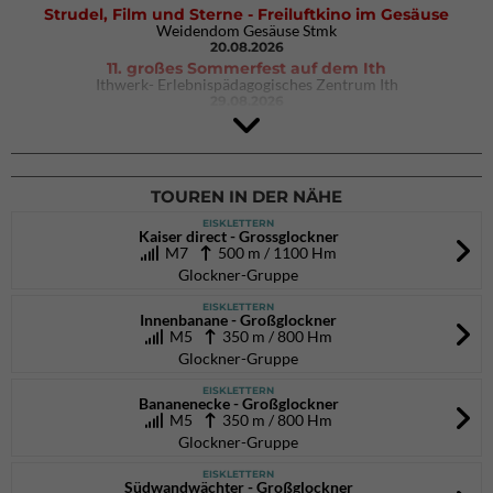
Strudel, Film und Sterne - Freiluftkino im Gesäuse
Weidendom Gesäuse Stmk
20.08.2026
11. großes Sommerfest auf dem Ith
Ithwerk- Erlebnispädagogisches Zentrum Ith
29.08.2026
4Blocs KIDS 2026
DAV Kletter- & Boulderzentrum München Süd (Thalkirchen)
26.09.2026
TOUREN IN DER NÄHE
EISKLETTERN
Kaiser direct - Grossglockner
M7
500 m / 1100 Hm
Glockner-Gruppe
EISKLETTERN
Innenbanane - Großglockner
M5
350 m / 800 Hm
Glockner-Gruppe
EISKLETTERN
Bananenecke - Großglockner
M5
350 m / 800 Hm
Glockner-Gruppe
EISKLETTERN
Südwandwächter - Großglockner