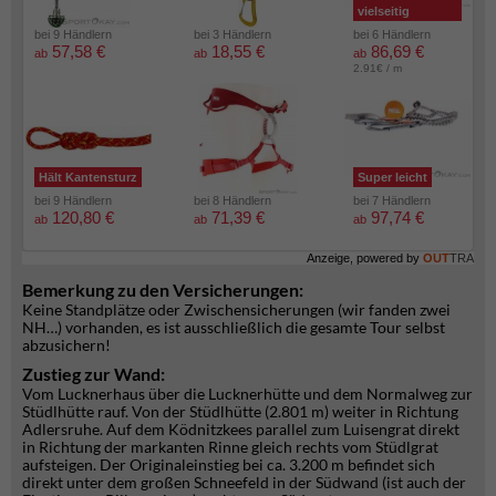
vielseitig
bei 9 Händlern
bei 3 Händlern
bei 6 Händlern
57,58 €
18,55 €
86,69 €
ab
ab
ab
2.91€ / m
Hält Kantensturz
Super leicht
bei 9 Händlern
bei 8 Händlern
bei 7 Händlern
120,80 €
71,39 €
97,74 €
ab
ab
ab
Anzeige, powered by
OUT
TRA
Bemerkung zu den Versicherungen:
Keine Standplätze oder Zwischensicherungen (wir fanden zwei
NH…) vorhanden, es ist ausschließlich die gesamte Tour selbst
abzusichern!
Zustieg zur Wand:
Vom Lucknerhaus über die Lucknerhütte und dem Normalweg zur
Stüdlhütte rauf. Von der Stüdlhütte (2.801 m) weiter in Richtung
Adlersruhe. Auf dem Ködnitzkees parallel zum Luisengrat direkt
in Richtung der markanten Rinne gleich rechts vom Stüdlgrat
aufsteigen. Der Originaleinstieg bei ca. 3.200 m befindet sich
direkt unter dem großen Schneefeld in der Südwand (ist auch der