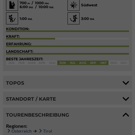
700
/ 1000
m
Hm
Südwest
6:00
/ 10:00
Std.
Std.
1:00
3:00
Std.
Std.
KONDITION:
KRAFT:
ERFAHRUNG:
LANDSCHAFT:
BESTE JAHRESZEIT:
JAN
FEB
MÄR
APR
MAI
JUN
JUL
AUG
SEP
OKT
NOV
DEC
TOPOS
STANDORT / KARTE
TOURENBESCHREIBUNG
Regionen:
Österreich
Tirol