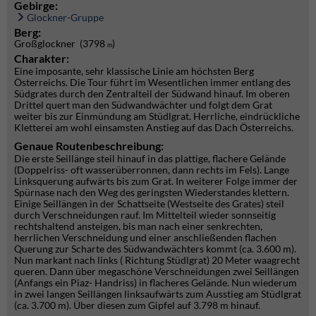
Gebirge:
Glockner-Gruppe
Berg:
Großglockner (3798
)
m
Charakter:
Eine imposante, sehr klassische Linie am höchsten Berg
Österreichs. Die Tour führt im Wesentlichen immer entlang des
Südgrates durch den Zentralteil der Südwand hinauf. Im oberen
Drittel quert man den Südwandwächter und folgt dem Grat
weiter bis zur Einmündung am Stüdlgrat. Herrliche, eindrückliche
Kletterei am wohl einsamsten Anstieg auf das Dach Österreichs.
Genaue Routenbeschreibung:
Die erste Seillänge steil hinauf in das plattige, flachere Gelände
(Doppelriss- oft wasserüberronnen, dann rechts im Fels). Lange
Linksquerung aufwärts bis zum Grat. In weiterer Folge immer der
Spürnase nach den Weg des geringsten Wiederstandes klettern.
Einige Seillängen in der Schattseite (Westseite des Grates) steil
durch Verschneidungen rauf. Im Mittelteil wieder sonnseitig
rechtshaltend ansteigen, bis man nach einer senkrechten,
herrlichen Verschneidung und einer anschließenden flachen
Querung zur Scharte des Südwandwächters kommt (ca. 3.600 m).
Nun markant nach links ( Richtung Stüdlgrat) 20 Meter waagrecht
queren. Dann über megaschöne Verschneidungen zwei Seillängen
(Anfangs ein Piaz- Handriss) in flacheres Gelände. Nun wiederum
in zwei langen Seillängen linksaufwärts zum Ausstieg am Stüdlgrat
(ca. 3.700 m). Über diesen zum Gipfel auf 3.798 m hinauf.