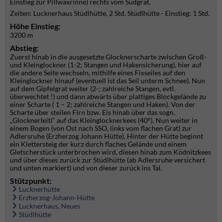
Einstieg zur Pillwaxrinne) rechts vom Südgrat.
Zeiten: Lucknerhaus Stüdlhütte, 2 Std. Stüdlhütte - Einstieg: 1 Std.
Höhe Einstieg:
3200 m
Abstieg:
Zuerst hinab in die ausgesetzte Glocknerscharte zwischen Groß-
und Kleinglockner (1-2; Stangen und Hakensicherung), hier auf
die andere Seite wechseln, mithilfe eines Fixseiles auf den
Kleinglockner hinauf (eventuell ist das Seil unterm Schnee). Nun
auf dem Gipfelgrat weiter (2-; zahlreiche Stangen, evtl.
überwechtet !) und dann abwärts über plattiges Blockgelände zu
einer Scharte ( 1 – 2; zahlreiche Stangen und Haken). Von der
Scharte über steilen Firn bzw. Eis hinab über das sogn.
„Glocknerleitl“ auf das Kleinglocknerkees (40°). Nun weiter in
einem Bogen (von Ost nach SSO, links vom flachen Grat) zur
Adlersruhe (Erzherzog Johann Hütte). Hinter der Hütte beginnt
ein Klettersteig der kurz durch flaches Gelände und einem
Gletscherstück unterbrochen wird, diesen hinab zum Ködnitzkees
und über dieses zurück zur Stüdlhütte (ab Adlersruhe versichert
und unten markiert) und von dieser zurück ins Tal.
Stützpunkt:
Lucknerhütte
Erzherzog-Johann-Hütte
Lucknerhaus, Neues
Stüdlhütte