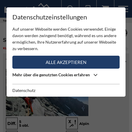
Datenschutzeinstellungen
Sollten Sie bereits ein Konto für unsere App haben, können Sie sich mit diesen Daten auch hier anmelden.
Touren
Klettern
Südgrat - Großglockner
Auf unserer Webseite werden Cookies verwendet. Einige
davon werden zwingend benötigt, während es uns andere
SÜDGRAT - GROSSGLOCKNER
ermöglichen, Ihre Nutzererfahrung auf unserer Webseite
zu verbessern.
KLETTERN
(2)
MITTEL
TOURENINFO
ALLE AKZEPTIEREN
Mehr über die genutzten Cookies erfahren
Datenschutz
5
Diff.
Alpin
5 obl.