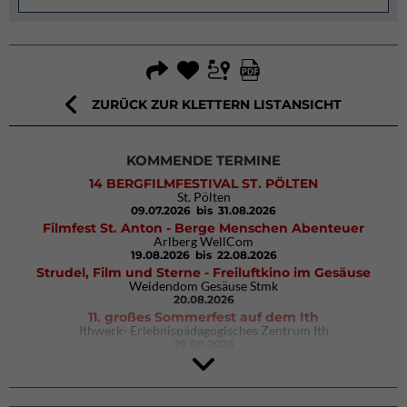
ZURÜCK ZUR KLETTERN LISTANSICHT
KOMMENDE TERMINE
14 BERGFILMFESTIVAL ST. PÖLTEN
St. Pölten
09.07.2026
bis 31.08.2026
Filmfest St. Anton - Berge Menschen Abenteuer
Arlberg WellCom
19.08.2026
bis 22.08.2026
Strudel, Film und Sterne - Freiluftkino im Gesäuse
Weidendom Gesäuse Stmk
20.08.2026
11. großes Sommerfest auf dem Ith
Ithwerk- Erlebnispädagogisches Zentrum Ith
29.08.2026
4Blocs KIDS 2026
DAV Kletter- & Boulderzentrum München Süd (Thalkirchen)
26.09.2026