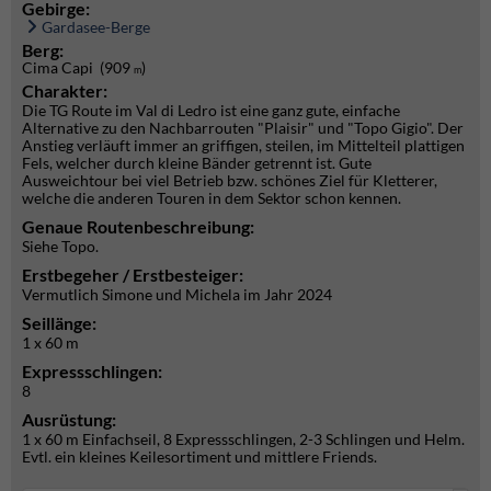
Gebirge:
Gardasee-Berge
Berg:
Cima Capi (909
)
m
Charakter:
Die TG Route im Val di Ledro ist eine ganz gute, einfache
Alternative zu den Nachbarrouten "Plaisir" und "Topo Gigio". Der
Anstieg verläuft immer an griffigen, steilen, im Mittelteil plattigen
Fels, welcher durch kleine Bänder getrennt ist. Gute
Ausweichtour bei viel Betrieb bzw. schönes Ziel für Kletterer,
welche die anderen Touren in dem Sektor schon kennen.
Genaue Routenbeschreibung:
Siehe Topo.
Erstbegeher / Erstbesteiger:
Vermutlich Simone und Michela im Jahr 2024
Seillänge:
1 x 60 m
Expressschlingen:
8
Ausrüstung:
1 x 60 m Einfachseil, 8 Expressschlingen, 2-3 Schlingen und Helm.
Evtl. ein kleines Keilesortiment und mittlere Friends.