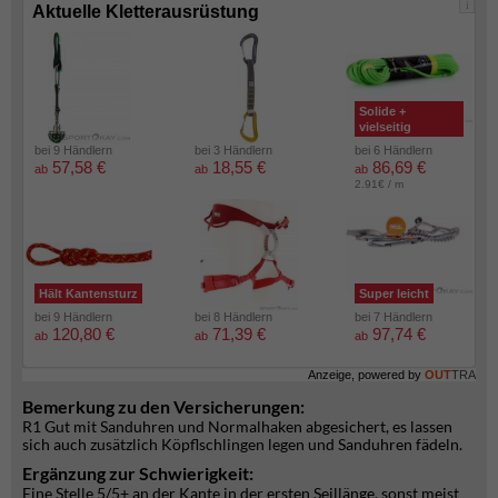
i
Aktuelle Kletterausrüstung
Solide +
vielseitig
bei 9 Händlern
bei 3 Händlern
bei 6 Händlern
57,58 €
18,55 €
86,69 €
ab
ab
ab
2.91€ / m
Hält Kantensturz
Super leicht
bei 9 Händlern
bei 8 Händlern
bei 7 Händlern
120,80 €
71,39 €
97,74 €
ab
ab
ab
Anzeige, powered by
OUT
TRA
Bemerkung zu den Versicherungen:
R1 Gut mit Sanduhren und Normalhaken abgesichert, es lassen
sich auch zusätzlich Köpflschlingen legen und Sanduhren fädeln.
Ergänzung zur Schwierigkeit:
Eine Stelle 5/5+ an der Kante in der ersten Seillänge, sonst meist