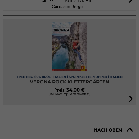
7-
110 m / 170 Hm
Gardasee-Berge
TRENTINO-SÜDTIROL | ITALIEN | SPORTKLETTERFÜHRER | ITALIEN
VERONA ROCK KLETTERGÄRTEN
34,00 €
Preis:
(inkl. MwSt. zzgl. Versandkosten*)
NACH OBEN