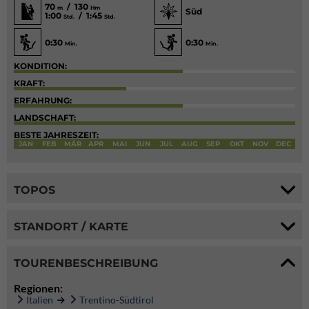
70
/ 130
m
Hm
Süd
1:00
/ 1:45
Std.
Std.
0:30
0:30
Min.
Min.
KONDITION:
KRAFT:
ERFAHRUNG:
LANDSCHAFT:
BESTE JAHRESZEIT:
JAN
FEB
MÄR
APR
MAI
JUN
JUL
AUG
SEP
OKT
NOV
DEC
TOPOS
STANDORT / KARTE
TOURENBESCHREIBUNG
Regionen:
Italien
Trentino-Südtirol