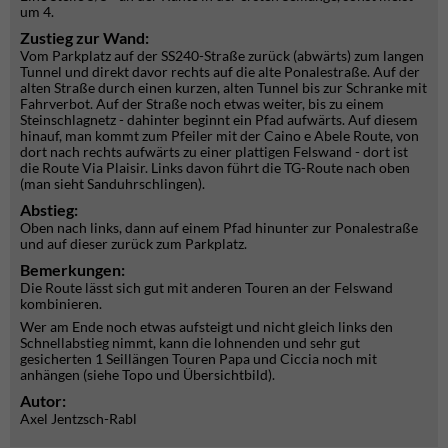
um 4.
Zustieg zur Wand:
Vom Parkplatz auf der SS240-Straße zurück (abwärts) zum langen
Tunnel und direkt davor rechts auf die alte Ponalestraße. Auf der
alten Straße durch einen kurzen, alten Tunnel bis zur Schranke mit
Fahrverbot. Auf der Straße noch etwas weiter, bis zu einem
Steinschlagnetz - dahinter beginnt ein Pfad aufwärts. Auf diesem
hinauf, man kommt zum Pfeiler mit der Caino e Abele Route, von
dort nach rechts aufwärts zu einer plattigen Felswand - dort ist
die Route Via Plaisir. Links davon führt die TG-Route nach oben
(man sieht Sanduhrschlingen).
Abstieg:
Oben nach links, dann auf einem Pfad hinunter zur Ponalestraße
und auf dieser zurück zum Parkplatz.
Bemerkungen:
Die Route lässt sich gut mit anderen Touren an der Felswand
kombinieren.
Wer am Ende noch etwas aufsteigt und nicht gleich links den
Schnellabstieg nimmt, kann die lohnenden und sehr gut
gesicherten 1 Seillängen Touren Papa und Ciccia noch mit
anhängen (siehe Topo und Übersichtbild).
Autor:
Axel Jentzsch-Rabl