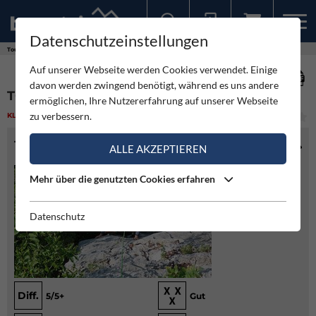
Datenschutzeinstellungen
Sollten Sie bereits ein Konto für unsere App haben, können Sie sich mit diesen Daten auch hier anmelden.
Touren
Klettern
TG Route - Val di Ledro
Auf unserer Webseite werden Cookies verwendet. Einige
davon werden zwingend benötigt, während es uns andere
TG ROUTE - VAL DI LEDRO
ermöglichen, Ihre Nutzererfahrung auf unserer Webseite
zu verbessern.
KLETTERN
(1)
MITTEL
TOURENINFO
ALLE AKZEPTIEREN
Mehr über die genutzten Cookies erfahren
Datenschutz
Diff.
5/5+
Gut