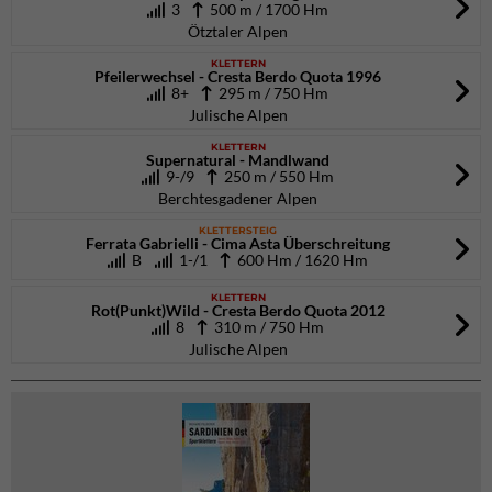
3
500 m / 1700 Hm
Ötztaler Alpen
KLETTERN
Pfeilerwechsel - Cresta Berdo Quota 1996
8+
295 m / 750 Hm
Julische Alpen
KLETTERN
Supernatural - Mandlwand
9-/9
250 m / 550 Hm
Berchtesgadener Alpen
KLETTERSTEIG
Ferrata Gabrielli - Cima Asta Überschreitung
B
1-/1
600 Hm / 1620 Hm
KLETTERN
Rot(Punkt)Wild - Cresta Berdo Quota 2012
8
310 m / 750 Hm
Julische Alpen