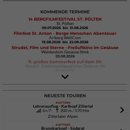
KOMMENDE TERMINE
14 BERGFILMFESTIVAL ST. PÖLTEN
St. Pölten
09.07.2026
bis 31.08.2026
Filmfest St. Anton - Berge Menschen Abenteuer
Arlberg WellCom
19.08.2026
bis 22.08.2026
Strudel, Film und Sterne - Freiluftkino im Gesäuse
Weidendom Gesäuse Stmk
20.08.2026
11. großes Sommerfest auf dem Ith
Ithwerk- Erlebnispädagogisches Zentrum Ith
29.08.2026
Rock Master Arco
Arco (IT)
02.10.2026
bis 04.10.2026
NEUESTE TOUREN
KLETTERN
Lehrerausflug - Karlkopf Zillertal
6+/7-
200 m / 570 Hm
Zillertaler Alpen
KLETTERN
Brunnkarkopf - Südgrat