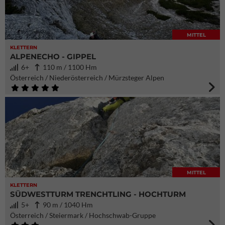
MITTEL
KLETTERN
ALPENECHO - GIPPEL
6+
110 m / 1100 Hm
Österreich / Niederösterreich / Mürzsteger Alpen
MITTEL
KLETTERN
SÜDWESTTURM TRENCHTLING - HOCHTURM
5+
90 m / 1040 Hm
Österreich / Steiermark / Hochschwab-Gruppe