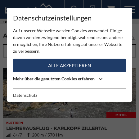
Datenschutzeinstellungen
Sollten Sie bereits ein Konto für unsere App haben, können Sie sich mit diesen Daten auch hier anmelden.
Touren
Auf unserer Webseite werden Cookies verwendet. Einige
ALLE TOUREN IM ÜBERBLICK (5973)
davon werden zwingend benötigt, während es uns andere
ermöglichen, Ihre Nutzererfahrung auf unserer Webseite
FILTEROPTIONEN
zu verbessern.
ALLE AKZEPTIEREN
Mehr über die genutzten Cookies erfahren
Datenschutz
MITTEL
KLETTERN
LEHRERAUSFLUG - KARLKOPF ZILLERTAL
6+/7-
200 m / 570 Hm