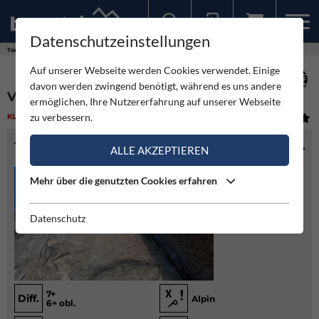
Datenschutzeinstellungen
Sollten Sie bereits ein Konto für unsere App haben, können Sie sich mit diesen Daten auch hier anmelden.
Touren
Klettern
Via Hammerbruch - Salbitschijen
Auf unserer Webseite werden Cookies verwendet. Einige
davon werden zwingend benötigt, während es uns andere
VIA HAMMERBRUCH - SALBITSCHIJEN
ermöglichen, Ihre Nutzererfahrung auf unserer Webseite
zu verbessern.
KLETTERN
(1)
MITTEL
TOURENINFO
ALLE AKZEPTIEREN
Mehr über die genutzten Cookies erfahren
Datenschutz
7+
Diff.
Alpin
6+ obl.