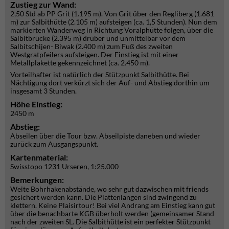
Zustieg zur Wand:
2,50 Std ab PP Grit (1.195 m). Von Grit über den Regliberg (1.681
m) zur Salbithütte (2.105 m) aufsteigen (ca. 1,5 Stunden). Nun dem
markierten Wanderweg in Richtung Voralphütte folgen, über die
Salbitbrücke (2.395 m) drüber und unmittelbar vor dem
Salbitschijen- Biwak (2.400 m) zum Fuß des zweiten
Westgratpfeilers aufsteigen. Der Einstieg ist mit einer
Metallplakette gekennzeichnet (ca. 2.450 m).
Vorteilhafter ist natürlich der Stützpunkt Salbithütte. Bei
Nächtigung dort verkürzt sich der Auf- und Abstieg dorthin um
insgesamt 3 Stunden.
Höhe Einstieg:
2450 m
Abstieg:
Abseilen über die Tour bzw. Abseilpiste daneben und wieder
zurück zum Ausgangspunkt.
Kartenmaterial:
Swisstopo 1231 Urseren, 1:25.000
Bemerkungen:
Weite Bohrhakenabstände, wo sehr gut dazwischen mit friends
gesichert werden kann. Die Plattenlängen sind zwingend zu
klettern. Keine Plaisirtour! Bei viel Andrang am Einstieg kann gut
über die benachbarte KGB überholt werden (gemeinsamer Stand
nach der zweiten SL. Die Salbithütte ist ein perfekter Stützpunkt