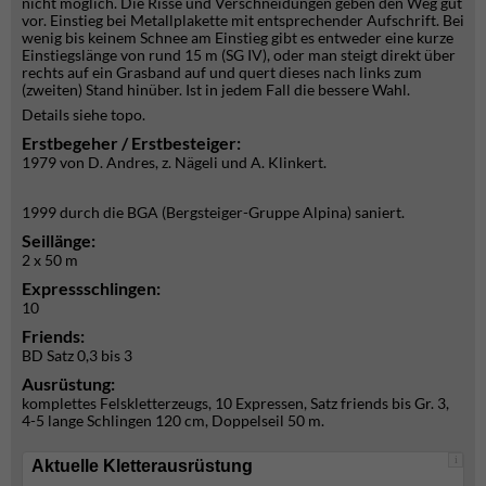
nicht möglich. Die Risse und Verschneidungen geben den Weg gut
vor. Einstieg bei Metallplakette mit entsprechender Aufschrift. Bei
wenig bis keinem Schnee am Einstieg gibt es entweder eine kurze
Einstiegslänge von rund 15 m (SG IV), oder man steigt direkt über
rechts auf ein Grasband auf und quert dieses nach links zum
(zweiten) Stand hinüber. Ist in jedem Fall die bessere Wahl.
Details siehe topo.
Erstbegeher / Erstbesteiger:
1979 von D. Andres, z. Nägeli und A. Klinkert.
1999 durch die BGA (Bergsteiger-Gruppe Alpina) saniert.
Seillänge:
2 x 50 m
Expressschlingen:
10
Friends:
BD Satz 0,3 bis 3
Ausrüstung:
komplettes Felskletterzeugs, 10 Expressen, Satz friends bis Gr. 3,
4-5 lange Schlingen 120 cm, Doppelseil 50 m.
i
Aktuelle Kletterausrüstung