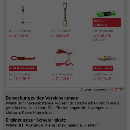
Solide +
vielseitig
bei 10 Händlern
bei 2 Händlern
bei 7 Händlern
57,79 €
18,55 €
86,69 €
ab
ab
ab
2.91€ / m
Hält Kantensturz
Super leicht
bei 10 Händlern
bei 10 Händlern
bei 10 Händlern
109,06 €
71,39 €
97,74 €
ab
ab
ab
Anzeige, powered by
OUT
TRA
Bemerkung zu den Versicherungen:
Weite Bohrhakenabstände, wo sehr gut dazwischen mit Friends
gesichert werden kann. Die Plattenlängen sind zwingend zu
klettern. Keine Plaisirtour!
Ergänzung zur Schwierigkeit:
Weite BH- Abstände. Vieles ist zwingend zu klettern.