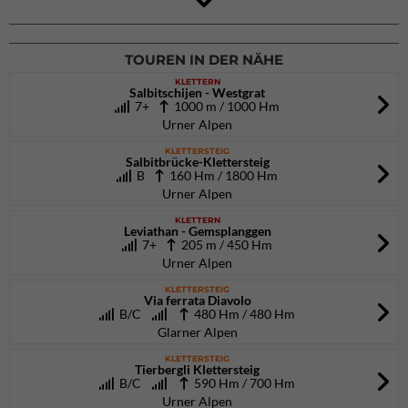
DAV Kletter- & Boulderzentrum München Süd (Thalkirchen)
26.09.2026
TOUREN IN DER NÄHE
KLETTERN
Salbitschijen - Westgrat
7+
1000 m / 1000 Hm
Urner Alpen
KLETTERSTEIG
Salbitbrücke-Klettersteig
B
160 Hm / 1800 Hm
Urner Alpen
KLETTERN
Leviathan - Gemsplanggen
7+
205 m / 450 Hm
Urner Alpen
KLETTERSTEIG
Via ferrata Diavolo
B/C
480 Hm / 480 Hm
Glarner Alpen
KLETTERSTEIG
Tierbergli Klettersteig
B/C
590 Hm / 700 Hm
Urner Alpen