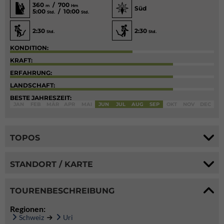
360
/ 700
m
Hm
Süd
5:00
/ 10:00
Std.
Std.
2:30
2:30
Std.
Std.
KONDITION:
KRAFT:
ERFAHRUNG:
LANDSCHAFT:
BESTE JAHRESZEIT:
JAN
FEB
MÄR
APR
MAI
JUN
JUL
AUG
SEP
OKT
NOV
DEC
TOPOS
STANDORT / KARTE
TOURENBESCHREIBUNG
Regionen:
Schweiz
Uri