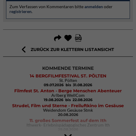
Zum Verfassen von Kommentaren bitte
anmelden
oder
registrieren
.
ZURÜCK ZUR KLETTERN LISTANSICHT
KOMMENDE TERMINE
14 BERGFILMFESTIVAL ST. PÖLTEN
St. Pölten
09.07.2026
bis 31.08.2026
Filmfest St. Anton - Berge Menschen Abenteuer
Arlberg WellCom
19.08.2026
bis 22.08.2026
Strudel, Film und Sterne - Freiluftkino im Gesäuse
Weidendom Gesäuse Stmk
20.08.2026
11. großes Sommerfest auf dem Ith
Ithwerk- Erlebnispädagogisches Zentrum Ith
29.08.2026
4Blocs KIDS 2026