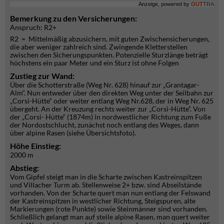
Anzeige, powered by
OUT
TRA
Bemerkung zu den Versicherungen:
Anspruch: R2+
R2 = Mittelmäßig abzusichern, mit guten Zwischensicherungen,
die aber weniger zahlreich sind. Zwingende Kletterstellen
zwischen den Sicherungspunkten. Potenzielle Sturzlänge beträgt
höchstens ein paar Meter und ein Sturz ist ohne Folgen
Zustieg zur Wand:
Über die Schotterstraße (Weg Nr. 628) hinauf zur „Grantagar-
Alm“. Nun entweder über den direkten Weg unter der Seilbahn zur
„Corsi-Hütte“ oder weiter entlang Weg Nr.628, der in Weg Nr. 625
übergeht. An der Kreuzung rechts weiter zur „Corsi-Hütte“. Von
der „Corsi- Hütte“ (1874m) in nordwestlicher Richtung zum Fuße
der Nordostschlucht, zunächst noch entlang des Weges, dann
über alpine Rasen (siehe Übersichtsfoto).
Höhe Einstieg:
2000 m
Abstieg:
Vom Gipfel steigt man in die Scharte zwischen Kastreinspitzen
und Villacher Turm ab. Stellenweise 2+ bzw. sind Abseilstände
vorhanden. Von der Scharte quert man nun entlang der Felswand
der Kastreinspitzen in westlicher Richtung, Steigspuren, alte
Markierungen (rote Punkte) sowie Steinmänner sind vorhanden.
Schließlich gelangt man auf steile alpine Rasen, man quert weiter