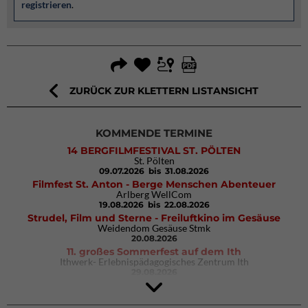
registrieren
.
ZURÜCK ZUR KLETTERN LISTANSICHT
KOMMENDE TERMINE
14 BERGFILMFESTIVAL ST. PÖLTEN
St. Pölten
09.07.2026
bis 31.08.2026
Filmfest St. Anton - Berge Menschen Abenteuer
Arlberg WellCom
19.08.2026
bis 22.08.2026
Strudel, Film und Sterne - Freiluftkino im Gesäuse
Weidendom Gesäuse Stmk
20.08.2026
11. großes Sommerfest auf dem Ith
Ithwerk- Erlebnispädagogisches Zentrum Ith
29.08.2026
Rock Master Arco
Arco (IT)
02.10.2026
bis 04.10.2026