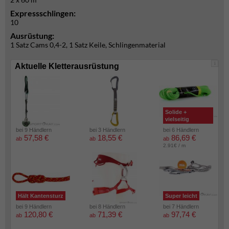
Expressschlingen:
10
Ausrüstung:
1 Satz Cams 0,4-2, 1 Satz Keile, Schlingenmaterial
i
Aktuelle Kletterausrüstung
Solide +
vielseitig
bei 9 Händlern
bei 3 Händlern
bei 6 Händlern
57,58 €
18,55 €
86,69 €
ab
ab
ab
2.91€ / m
Hält Kantensturz
Super leicht
bei 9 Händlern
bei 8 Händlern
bei 7 Händlern
120,80 €
71,39 €
97,74 €
ab
ab
ab