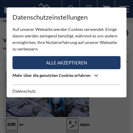
Datenschutzeinstellungen
Sollten Sie bereits ein Konto für unsere App haben, können Sie sich mit diesen Daten auch hier anmelden.
Touren
Klettern
Via Migliorini - Villacher Turm
Auf unserer Webseite werden Cookies verwendet. Einige
davon werden zwingend benötigt, während es uns andere
VIA MIGLIORINI - VILLACHER TURM
ermöglichen, Ihre Nutzererfahrung auf unserer Webseite
zu verbessern.
KLETTERN
(1)
LEICHT
TOURENINFO
ALLE AKZEPTIEREN
Mehr über die genutzten Cookies erfahren
Datenschutz
Diff.
4+
Alpin