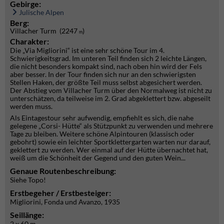
Gebirge:
Julische Alpen
Berg:
Villacher Turm (2247
)
m
Charakter:
Die „Via Migliorini“ ist eine sehr schöne Tour im 4.
Schwierigkeitsgrad. Im unteren Teil finden sich 2 leichte Längen,
die nicht besonders kompakt sind, nach oben hin wird der Fels
aber besser. In der Tour finden sich nur an den schwierigsten
Stellen Haken, der größte Teil muss selbst abgesichert werden.
Der Abstieg vom Villacher Turm über den Normalweg ist nicht zu
unterschätzen, da teilweise im 2. Grad abgeklettert bzw. abgeseilt
werden muss.
Als Eintagestour sehr aufwendig, empfiehlt es sich, die nahe
gelegene „Corsi- Hütte“ als Stützpunkt zu verwenden und mehrere
Tage zu bleiben. Weitere schöne Alpintouren (klassisch oder
gebohrt) sowie ein leichter Sportklettergarten warten nur darauf,
geklettert zu werden. Wer einmal auf der Hütte übernachtet hat,
weiß um die Schönheit der Gegend und den guten Wein...
Genaue Routenbeschreibung:
Siehe Topo!
Erstbegeher / Erstbesteiger:
Migliorini, Fonda und Avanzo, 1935
Seillänge:
2 x 60 m