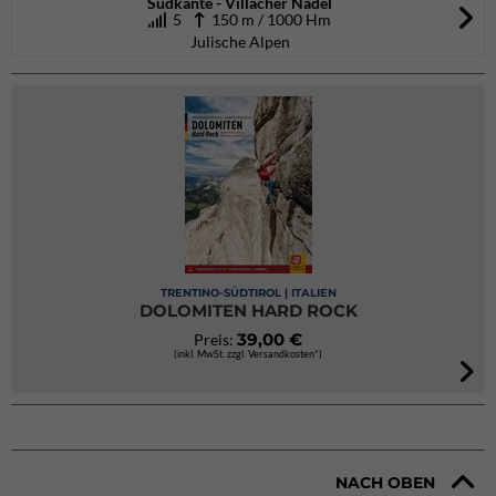
Südkante - Villacher Nadel
5
150 m / 1000 Hm
Julische Alpen
TRENTINO-SÜDTIROL | ITALIEN
DOLOMITEN HARD ROCK
39,00 €
Preis:
(inkl. MwSt. zzgl. Versandkosten*)
NACH OBEN