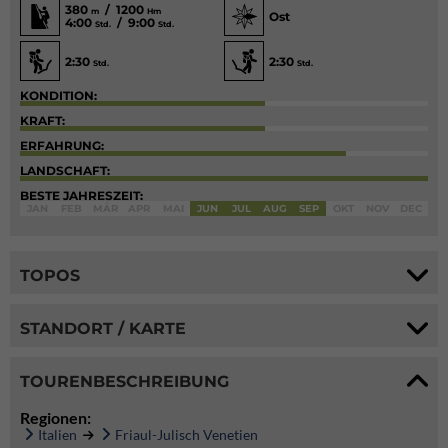
380
/ 1200
m
Hm
Ost
4:00
/ 9:00
Std.
Std.
2:30
2:30
Std.
Std.
KONDITION:
KRAFT:
ERFAHRUNG:
LANDSCHAFT:
BESTE JAHRESZEIT:
JAN
FEB
MÄR
APR
MAI
JUN
JUL
AUG
SEP
OKT
NOV
DEC
TOPOS
STANDORT / KARTE
TOURENBESCHREIBUNG
Regionen:
Italien
Friaul-Julisch Venetien