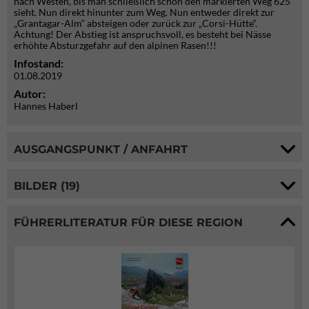
nach Westen, bis man schließlich schon den markierten Weg 625
sieht. Nun direkt hinunter zum Weg. Nun entweder direkt zur
„Grantagar-Alm“ absteigen oder zurück zur „Corsi-Hütte“.
Achtung! Der Abstieg ist anspruchsvoll, es besteht bei Nässe
erhöhte Absturzgefahr auf den alpinen Rasen!!!
Infostand:
01.08.2019
Autor:
Hannes Haberl
AUSGANGSPUNKT / ANFAHRT
BILDER (19)
FÜHRERLITERATUR FÜR DIESE REGION