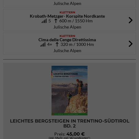
Julische Alpen
KLETTERN
Krobath-Metzger- Korspite Nordkante
5
600 m / 1550 Hm
Julische Alpen
KLETTERN
Cima delle Cenge Direttissima
4+
320 m / 1000 Hm
Julische Alpen
LEICHTES BERGSTEIGEN IN TRENTINO-SÜDTIROL
BD. 2
45,00 €
Preis:
(inkl. MwSt. zzgl. Versandkosten*)