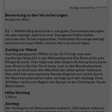
Anzeige, powered by
OUT
TRA
Bemerkung zu den Versicherungen:
Anspruch: RS2+
R2 = Mittelmäßig abzusichern, mit guten Zwischensicherungen,
die aber weniger zahlreich sind. Zwingende Kletterstellen
zwischen den Sicherungspunkten. Potenzielle Sturzlänge beträgt
höchstens ein paar Meter und ein Sturz ist ohne Folgen
Zustieg zur Wand:
Vom Ausgangspunkt (989m) an der SS 76 folgt man dem
markierten Steig 625 in das Weissenbachtal (Rio Bianco) bis zum
Rifugio Brunner. Hier folgt man dem Steig in Richtung Korscharte
bzw. Bivacco Gorizia. Noch bevor man zu den Biwakschachteln
kommt, erreicht man den Wandfuß der Leiterspitzen Südwand.
Man sieht hier eine markante Rampe diagonal von rechts durch
die Wand herunterziehen (über sie folgt auch der Abstieg). Etwa
20 Meter rechts vom Beginn der Rampe ist der Einstieg der Route
(Bohrhaken).
Höhe Einstieg:
1700 m
Abstieg:
Der Abstieg ist mit Steinmännern markiert, läßt jedoch mehrere
Varianten zu. Vom Gipfel klettert man ca. 15m in steilem Gelände