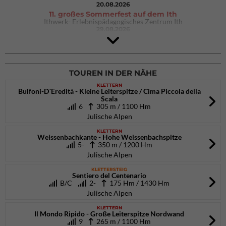
20.08.2026
11. großes Sommerfest auf dem Ith
Ithwerk- Erlebnispädagogisches Zentrum Ith
29.08.2026
4Blocs KIDS 2026
DAV Kletter- & Boulderzentrum München Süd (Thalkirchen)
26.09.2026
TOUREN IN DER NÄHE
KLETTERN
Bulfoni-D´Eredità - Kleine Leiterspitze / Cima Piccola della
Scala
6
305 m / 1100 Hm
Julische Alpen
KLETTERN
Weissenbachkante - Hohe Weissenbachspitze
5-
350 m / 1200 Hm
Julische Alpen
KLETTERSTEIG
Sentiero del Centenario
B/C
2-
175 Hm / 1430 Hm
Julische Alpen
KLETTERN
Il Mondo Ripido - Große Leiterspitze Nordwand
9
265 m / 1100 Hm