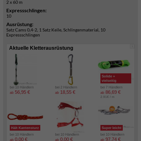
2 x 60 m
Expressschlingen:
10
Ausrüstung:
Satz Cams 0,4-2, 1 Satz Keile, Schlingenmaterial, 10
Expressschlingen
i
Aktuelle Kletterausrüstung
Solide +
vielseitig
bei 10 Händlern
bei 2 Händlern
bei 7 Händlern
56,95 €
18,55 €
86,69 €
ab
ab
ab
2.91€ / m
Hält Kantensturz
Super leicht
bei 10 Händlern
bei 10 Händlern
bei 10 Händlern
0,00 €
0,00 €
97,74 €
ab
ab
ab