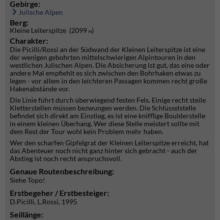
Gebirge:
Julische Alpen
Berg:
Kleine Leiterspitze (2099
)
m
Charakter:
Die Picilli/Rossi an der Südwand der Kleinen Leiterspitze ist eine
der wenigen gebohrten mittelschwierigen Alpintouren in den
westlichen Julischen Alpen. Die Absicherung ist gut, das eine oder
andere Mal empfiehlt es sich zwischen den Bohrhaken etwas zu
legen - vor allem in den leichteren Passagen kommen recht große
Hakenabstände vor.
Die Linie führt durch überwiegend festen Fels. Einige recht steile
Kletterstellen müssen bezwungen werden. Die Schlüsselstelle
befindet sich direkt am Einstieg, es ist eine knifflige Boulderstelle
in einem kleinen Überhang. Wer diese Stelle meistert sollte mit
dem Rest der Tour wohl kein Problem mehr haben.
Wer den scharfen Gipfelgrat der Kleinen Leiterspitze erreicht, hat
das Abenteuer noch nicht ganz hinter sich gebracht - auch der
Abstieg ist noch recht anspruchsvoll.
Genaue Routenbeschreibung:
Siehe Topo!
Erstbegeher / Erstbesteiger:
D.Picilli, L.Rossi, 1995
Seillänge: