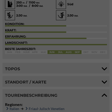
250
/ 1100
m
Hm
Süd
3:00
/ 8:00
Std.
Std.
2:30
2:30
Std.
Std.
KONDITION:
KRAFT:
ERFAHRUNG:
LANDSCHAFT:
BESTE JAHRESZEIT:
JAN
FEB
MÄR
APR
MAI
JUN
JUL
AUG
SEP
OKT
NOV
DEC
TOPOS
STANDORT / KARTE
TOURENBESCHREIBUNG
Regionen:
Italien
Friaul-Julisch Venetien