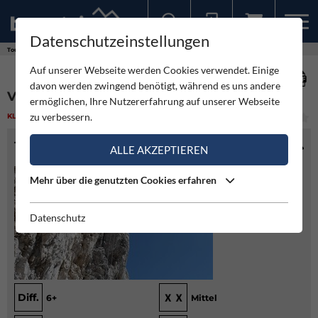
Datenschutzeinstellungen
Sollten Sie bereits ein Konto für unsere App haben, können Sie sich mit diesen Daten auch hier anmelden.
Touren
Klettern
Via Picilli-Rossi - Kleine Leiterspitze
Auf unserer Webseite werden Cookies verwendet. Einige
davon werden zwingend benötigt, während es uns andere
VIA PICILLI-ROSSI - KLEINE LEITERSPITZE
ermöglichen, Ihre Nutzererfahrung auf unserer Webseite
zu verbessern.
KLETTERN
(2)
MITTEL
TOURENINFO
ALLE AKZEPTIEREN
Mehr über die genutzten Cookies erfahren
Datenschutz
Diff.
6+
Mittel